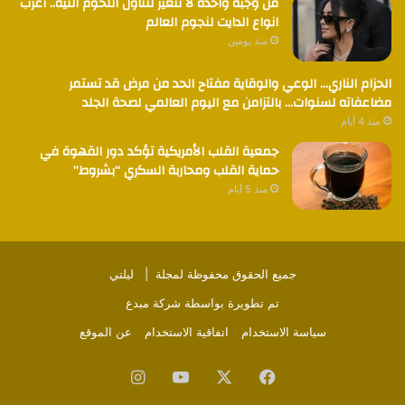
من وجبة واحدة لا تتغير لتناول اللحوم النية.. أغرب
انواع الدايت لنجوم العالم
منذ يومين
الحزام الناري… الوعي والوقاية مفتاح الحد من مرض قد تستمر
مضاعفاته لسنوات… بالتزامن مع اليوم العالمي لصحة الجلد
منذ 4 أيام
جمعية القلب الأمريكية تؤكد دور القهوة في
حماية القلب ومحاربة السكري “بشروط”
منذ 5 أيام
جميع الحقوق محفوظة لمجلة |
ليلتي
تم تطويرة بواسطة
شركة مبدع
سياسة الاستخدام
اتفاقية الاستخدام
عن الموقع
فيسبوك
‫X
‫YouTube
انستقرام