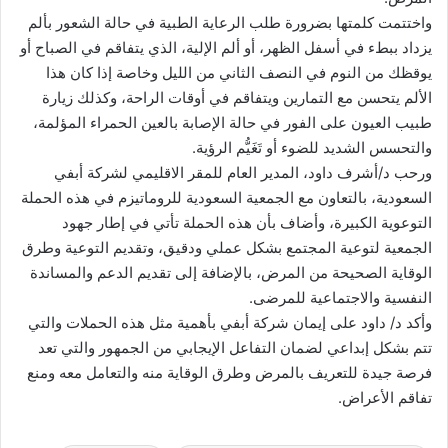
واختتمت كلمتها بضرورة طلب الرعاية الطبية في حالة الشعور بألم
يزداد ببطء في أسفل الظهر، أو ألم الإلية، الذي يتفاقم في الصباح أو
يوقظك من النوم في النصف الثاني من الليل وخاصة إذا كان هذا
الألم يتحسن مع التمارين ويتفاقم في أوقات الراحة، وكذلك زيارة
طبيب العيون على الفور في حالة الإصابة بالعين الحمراء المؤلمة،
والتحسس الشديد للضوء أو تَغَيُّم الرؤية.
ورحب د/أشرف داود، المدير العام للمقر الاقليمي لشركة أبفي
السعودية، بالتعاون مع الجمعية السعودية للروماتيزم في هذه الحملة
التوعوية الكبيرة، وأضاف بأن هذه الحملة تأتي في إطار جهود
الجمعية لتوعية المجتمع بشكل عملي ودقيق، وتقديم التوعية وطرق
الوقاية الصحيحة من المرض، بالإضافة إلى تقديم الدعم والمساندة
النفسية والاجتماعية للمرضى.
وأكد د/ داود على إيمان شركة أبفي بأهمية مثل هذه الحملات والتي
تتم بشكل إبداعي لضمان التفاعل الإيجابي من الجمهور والتي تعد
فرصة جيدة للتعريف بالمرض وطرق الوقاية منه والتعامل معه ومنع
تفاقم الأعراض.