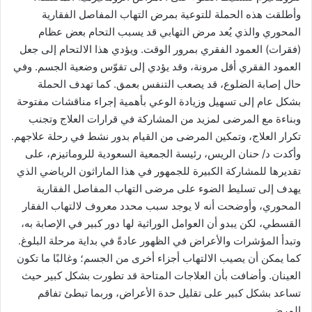
وأطلقت هذه الحملة للتوعية بمرض التهاب المفاصل الفقارية
المحوري والذي يُعد مرض التهابي قد يسبب التحام بعض عظام
(فقرات) العمود الفقري بمرور الوقت. ويؤدي هذا الالتحام إلى جعل
العمود الفقري أقل مرونة، وقد يؤدي إلى تقوّس وضعية الجسم. وفي
حال إصابة الضلوع، قد يصعب التنفس بعمق. كما تهدف الحملة
بشكل عام إلى تسهيل وزيادة الوعي بأهمية إجراء مناقشات مفتوحة
وبناءة مع المرضى لمزيد من المشاركة في قرارات العلاج وتجنب
تكرار العلاج، وتمكين المرضى من القيام بدور نشط في رحلة علاجهم.
وأكدت د/ حنان الريس، رئيسة الجمعية السعودية للروماتيزم، على
تقديرها للمشاركة الكبيرة للجمهور في هذا الماراثون الرياضي الذي
يهدف إلى تسليط الضوء على مرضى التهاب المفاصل الفقارية
المحوري، وأوضحت أنه لا يوجد سبب محدد معروف لالتهاب الفقار
القسطي، لكن يبدو أن العوامل الوراثية لها دور كبير في الإصابة به،
وتبدأ المؤشرات والأعراض في الظهور عادةً في بداية مرحلة البلوغ.
كما يمكن أن يصيب الالتهاب أجزاء أخرى من الجسم؛ وغالبًا ما تكون
العينان. وأضافت بأن العلاجات المتاحة قد تطورت بشكل كبير حيث
تساعد بشكل كبير على تقليل حدة الأعراض، وربما تبطئ تفاقم
المرض.