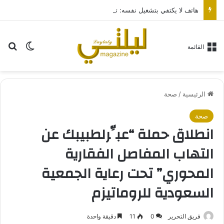
هاتف لا يكتفي بتشغيل نفسه: تجربة طاقة متقدمة مع HONOR X7e Plus 5G
بح
الوضع ا
القائمة
الرئيسية
/
صحة
صحة
انطلاق حملة “عبِّرلطبيبك عن
التهاب المفاصل الفقارية
المحوري” تحت رعاية الجمعية
السعودية للروماتيزم
فريق التحرير
0
11
دقيقة واحدة