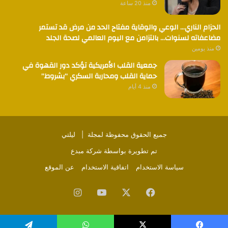
منذ 20 ساعة
الحزام الناري… الوعي والوقاية مفتاح الحد من مرض قد تستمر
مضاعفاته لسنوات… بالتزامن مع اليوم العالمي لصحة الجلد
منذ يومين
جمعية القلب الأمريكية تؤكد دور القهوة في
حماية القلب ومحاربة السكري “بشروط”
منذ 4 أيام
جميع الحقوق محفوظة لمجلة |
ليلتي
تم تطويرة بواسطة
شركة مبدع
سياسة الاستخدام
اتفاقية الاستخدام
عن الموقع
فيسبوك
‫X
‫YouTube
انستقرام