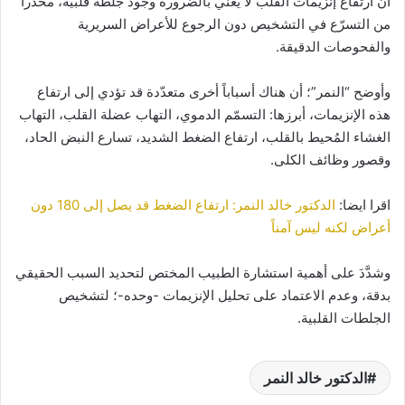
أن ارتفاع إنزيمات القلب لا يعني بالضرورة وجود جلطة قلبية، محذراً
من التسرّع في التشخيص دون الرجوع للأعراض السريرية
والفحوصات الدقيقة.
وأوضح “النمر”؛ أن هناك أسباباً أخرى متعدّدة قد تؤدي إلى ارتفاع
هذه الإنزيمات، أبرزها: التسمّم الدموي، التهاب عضلة القلب، التهاب
الغشاء المُحيط بالقلب، ارتفاع الضغط الشديد، تسارع النبض الحاد،
وقصور وظائف الكلى.
اقرا ايضا:
الدكتور خالد النمر: ارتفاع الضغط قد يصل إلى 180 دون
أعراض لكنه ليس آمناً
وشدَّدَ على أهمية استشارة الطبيب المختص لتحديد السبب الحقيقي
بدقة، وعدم الاعتماد على تحليل الإنزيمات -وحده-؛ لتشخيص
الجلطات القلبية.
الدكتور خالد النمر