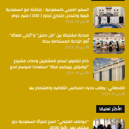
السفير الصيني بالسعودية : علاقتنا مع السعودية
قوية والتبادل التجاري تجاوز ( 100 ) مليار دولار
مايو 20, 2024
مبادرة مشتركة بين “فن جميل” و”أزكى طعامًا”
تُعزز الزراعة المستدامة بجدة
مايو 26, 2024
ذاخر للتطوير: تسلم للمشتريين وحدات مشروع
“نوفوتيل ريزيدنسز مكة” استعدادا لموسم الحج
مايو 19, 2024
القحطاني : يطالب باحياء المجالس الثقافيه والاهتمام بها
مايو 31, 2024
الأكثر تعليقا
“عواطف العلياني” اصبح للمرأة السعودية دور
مختلف بعد رؤية 2030