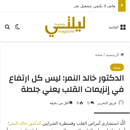
هاتف لا يكتفي بتشغيل نفسه: تجربة طاقة متقدمة مع HONOR X7e Plus 5G
بح
الوضع ا
القائمة
الرئيسية
/
صحة
صحة
الدكتور خالد النمر: ليس كل ارتفاع
في إنزيمات القلب يعني جلطة
فريق التحرير
0
9
أقل من دقيقة
الدكتور خالد النمر
أكَّدَ استشاري أمراض القلب وقسطرة الشرايين
الدكتور خالد النمر
؛