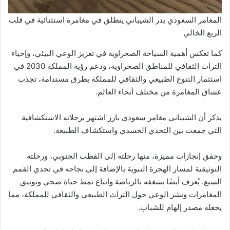
المغامر السعودي بدر الشيباني ينطلق في مغامرة استثنائية في قلب
الربع الخالي
كما تعكس أهمية السياحة الصحراوية في تعزيز الوعي البيئي، وإحياء
التراث الثقافي للمناطق الصحراوية، ودعم رؤية المملكة 2030 في
استثمار التنوع الطبيعي والثقافي للمملكة بطرق مستدامة، تجذب
عشاق المغامرة من مختلف أنحاء العالم.
يذكر أن الشيباني مغامر سعودي بارز اشتهر برحلاته الاستكشافية
التي جمعت بين التحدي الجسدي واستكشاف الطبيعة.
وحقق إنجازات مميزة، منها رحلته إلى القطب الجنوبي، ورحلته
التوثيقية لمسار الهجرة النبوية بالإضافة إلى نجاحه في تحدي القمم
السبع. يُعرف أيضًا بشغفه بالرياضة واتباع نمط حياة صحي وتوثيق
المغامرات ونشر الوعي حول التراث الطبيعي والثقافي للمملكة، مما
يجعله مصدر إلهام للشباب.