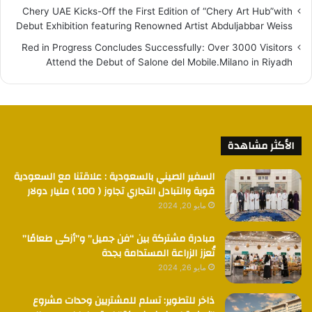
Chery UAE Kicks-Off the First Edition of “Chery Art Hub”with
Debut Exhibition featuring Renowned Artist Abduljabbar Weiss
Red in Progress Concludes Successfully: Over 3000 Visitors
Attend the Debut of Salone del Mobile.Milano in Riyadh
الأكثر مشاهدة
السفير الصيني بالسعودية : علاقتنا مع السعودية
قوية والتبادل التجاري تجاوز ( 100 ) مليار دولار
مايو 20, 2024
مبادرة مشتركة بين “فن جميل” و”أزكى طعامًا”
تُعزز الزراعة المستدامة بجدة
مايو 26, 2024
ذاخر للتطوير: تسلم للمشتريين وحدات مشروع