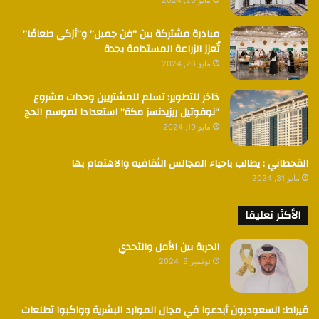
مبادرة مشتركة بين “فن جميل” و”أزكى طعامًا”
تُعزز الزراعة المستدامة بجدة
مايو 26, 2024
ذاخر للتطوير: تسلم للمشتريين وحدات مشروع
“نوفوتيل ريزيدنسز مكة” استعدادا لموسم الحج
مايو 19, 2024
القحطاني : يطالب باحياء المجالس الثقافيه والاهتمام بها
مايو 31, 2024
الأكثر تعليقا
الحرية بين الأمل والتحدي
نوفمبر 8, 2024
قيراط: السعوديون أبدعوا في مجال الموارد البشرية وواكبوا تطلعات