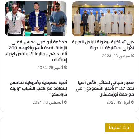
دبي تستضيف بطولة البادل العربية
محكمة أبو ظبى : حبس لاعبى
الأولى بمشاركة 11 دولة
الزمالك لمدة شهر وتغريهم 200
ألف درهم .. والزمالك ينتفض لإجراء
سبتمبر 23, 2023
إستئناف
أكتوبر 29, 2024
حضور مجاني لنهائي كأس آسيا
أندية سعودية وأمريكية تتنافس
تحت 17.. “الأخضر السعودي” في
للتعاقد مع لاعب الشباب “يانيك
مواجهة أوزبكستان
كاراسكو”
أبريل 19, 2025
أغسطس 13, 2024
اترك تعليقاً