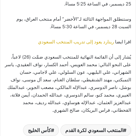
25 ديسمبر، في الساعة 5:25 مساءً.
وستنطلق المواجهة الثالثة لـ”الأخضر” أمام منتخب العراق، يوم
السبت 28 ديسمبر، في الساعة 5:30 مساءً.
اقرا ايضا
رينارد يعود إلى تدريب المنتخب السعودي
يُشار إلى أن القائمة النهائية للمنتخب السعودي ضمَّت (26) لاعباً،
على النحو التالي: محمد العويس، أحمد الكسار، نواف العقيدي، ياسر
الشهراني، علي البليهي، عون السلولي، علي لاجامي، حسان
التمبكتي، مهند الشنقيطي، سلطان الغنام، سعد آل موسى، نواف
بوشل، ناصر الدوسري، عبدالإله المالكي، مصعب الجوير، عبدالملك
العييري، محمد كنو، سالم الدوسري، عبدالله الحمدان، أيمن فلاتة،
عبدالعزيز العثمان، عبدالإله هوساوي، عبدالله رديف، محمد
القحطاني، فراس البريكان، صالح الشهري.
المنتخب السعودي لكرة القدم
كأس الخليج