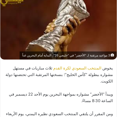
3 مواعيد مرتقبة لـ "الأخضر" في "خليجي 26".. البداية أمام البحرين غداً
يخوض
المنتخب السعودي لكرة القدم
ثلاث مباريات في مستهل
مشواره ببطولة “كأس الخليج”؛ بنسختها المرتقبة التي تحتضنها دولة
الكويت.
ويبدأ “الأخضر” مشواره بمواجهة البحرين يوم الأحد 22 ديسمبر في
الساعة 8:30 مساءً.
ومن المقرر أن يلتقي المنتخب السعودي نظيره اليمني، يوم الأربعاء