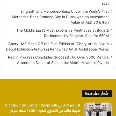
East
Binghatti and Mercedes-Benz Unveil the World’s First
Mercedes-Benz Branded City in Dubai with an Investment
Value of AED 30 Billion
The Middle East’s Most Expensive Penthouse at Bugatti
Residences by Binghatti Sold for 550M
Chery UAE Kicks-Off the First Edition of “Chery Art Hub”with
Debut Exhibition featuring Renowned Artist Abduljabbar Weiss
Red in Progress Concludes Successfully: Over 3000 Visitors
Attend the Debut of Salone del Mobile.Milano in Riyadh
الأكثر مشاهدة
السفير الصيني بالسعودية : علاقتنا مع السعودية
قوية والتبادل التجاري تجاوز ( 100 ) مليار دولار
مايو 20, 2024