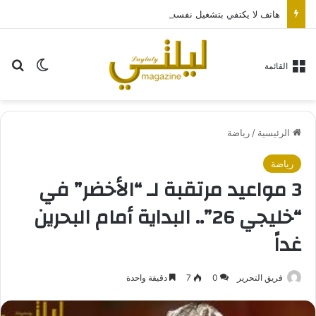
هاتف لا يكتفي بتشغيل نفسه: تجربة طاقة متقدمة مع HONOR X7e Plus 5G
بح
الوضع ا
القائمة
الرئيسية
/
رياضة
رياضة
3 مواعيد مرتقبة لـ “الأخضر” في
“خليجي 26”.. البداية أمام البحرين
غداً
فريق التحرير
0
7
دقيقة واحدة