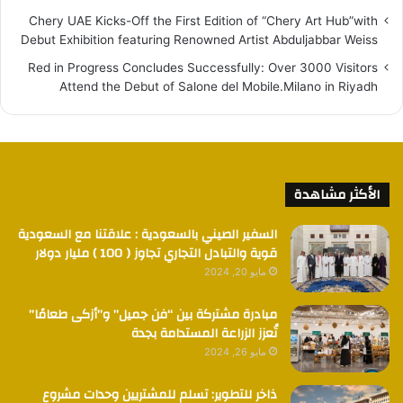
Chery UAE Kicks-Off the First Edition of “Chery Art Hub”with
Debut Exhibition featuring Renowned Artist Abduljabbar Weiss
Red in Progress Concludes Successfully: Over 3000 Visitors
Attend the Debut of Salone del Mobile.Milano in Riyadh
الأكثر مشاهدة
السفير الصيني بالسعودية : علاقتنا مع السعودية
قوية والتبادل التجاري تجاوز ( 100 ) مليار دولار
مايو 20, 2024
مبادرة مشتركة بين “فن جميل” و”أزكى طعامًا”
تُعزز الزراعة المستدامة بجدة
مايو 26, 2024
ذاخر للتطوير: تسلم للمشتريين وحدات مشروع