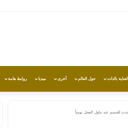
: تجربة طاقة متقدمة مع HONOR X7e Plus 5G
لعناية بالذات
حول العالم
أخرى
ميديا
روابط هامة
دث للجسم عند تناول الفجل يومياً