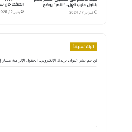
الضغط حال سف
بتناول حليب الإبل.. “النمر” يوضح
يناير 12, 2025
فبراير 17, 2024
اترك تعليقاً
لن يتم نشر عنوان بريدك الإلكتروني.
الحقول الإلزامية مشار إل
ا
ل
ت
ع
ل
ي
ق