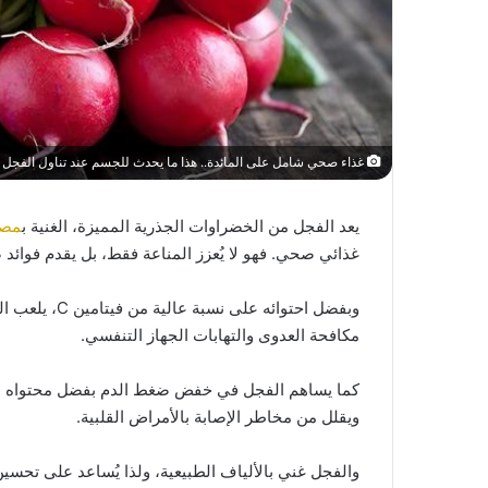
غذاء صحي شامل على المائدة.. هذا ما يحدث للجسم عند تناول الفجل يو
يعد الفجل من الخضراوات الجذرية المميزة، الغنية ب
مصاد
غذائي صحي. فهو لا يُعزز المناعة فقط، بل يقدم فوائ
وبفضل احتوائه 
مكافحة العدوى والتهابات الجهاز التنفسي.
كما يساهم الفجل في خفض ضغط الدم بفضل محتواه من ا
ويقلل من مخاطر الإصابة بالأمراض القلبية.
والفجل غني بالألياف الطبيعية، ولذا يُساعد على تحسين