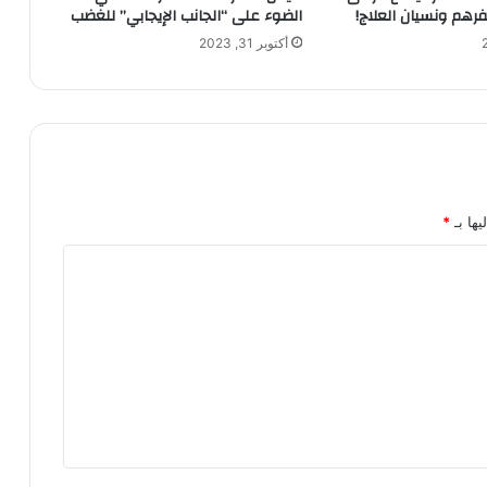
رهم ونسيان العلاج!
الضوء على “الجانب الإيجابي” للغضب
أكتوبر 31, 2023
يها بـ
*