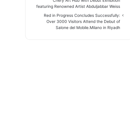
“Chery Art Hub”with Debut Exhibition
featuring Renowned Artist Abduljabbar Weiss
Red in Progress Concludes Successfully:
Over 3000 Visitors Attend the Debut of
Salone del Mobile.Milano in Riyadh