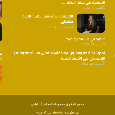
المملكة في عيون العالم ……
أكتوبر 12, 2023
الإعلامية سارة شقير تكتب : الغربة
صقلتني
سبتمبر 25, 2024
“العيد في السعودية عيد”
مارس 29, 2025
ال
تحديث الأنظمة والحلول هو مفتاح التمكين للاستدامة وللنمو
مض
الإقتصادي في الأتمتة الذكية
نوفمبر 28, 2023
جميع الحقوق محفوظة لمجلة |
ليلتي
تم تطويرة بواسطة
شركة مبدع