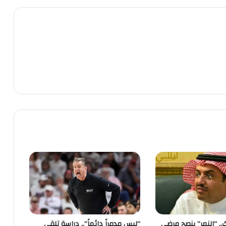
.. “النمر” ينصح مرضى
“ليس مدمراً دائماً”.. دراسة تلقي