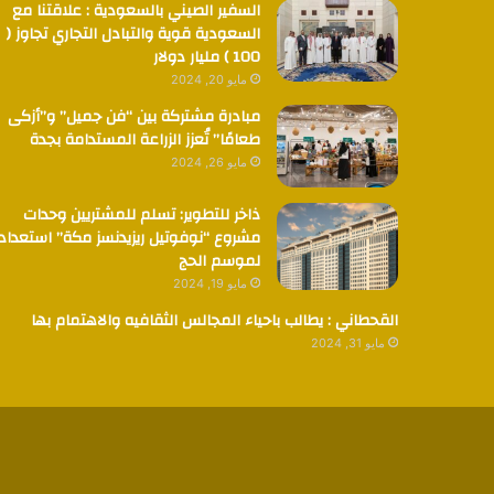
السفير الصيني بالسعودية : علاقتنا مع
السعودية قوية والتبادل التجاري تجاوز (
100 ) مليار دولار
مايو 20, 2024
مبادرة مشتركة بين “فن جميل” و”أزكى
طعامًا” تُعزز الزراعة المستدامة بجدة
مايو 26, 2024
ذاخر للتطوير: تسلم للمشتريين وحدات
مشروع “نوفوتيل ريزيدنسز مكة” استعدادا
لموسم الحج
مايو 19, 2024
القحطاني : يطالب باحياء المجالس الثقافيه والاهتمام بها
مايو 31, 2024