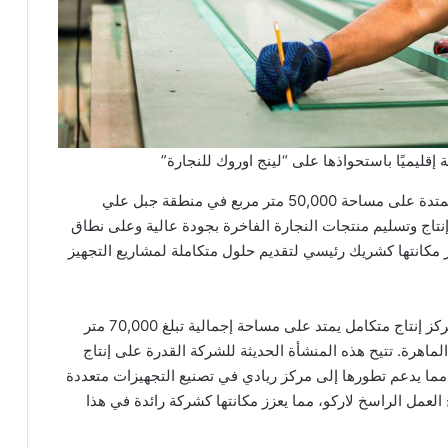
 إقليميًا باستحواذها على “لينج اوروك للنجارة”
ومن خلال دمج منشأة شركة “لينج اوروك للنجارة”، الممتدة على مساحة 50,000 متر مربع في منطقة جبل علي
تاج وتسليم منتجات النجارة الفاخرة بجودة عالية وعلى نطاق
زز مكانتها كشريك رئيسي لتقديم حلول متكاملة لمشاريع التجهيز
وإلى جانب مواردها الحالية، أصبحت اركو تمتلك الآن مركز إنتاج متكامل يمتد على مساحة إجمالية تبلغ 70,000 متر
2 من الكوادر الإنتاجية الماهرة. تتيح هذه المنشأة الحديثة للشركة القدرة على إنتاج
مما يدعم تطورها إلى مركز ريادي في تصنيع التجهيزات متعددة
عمل الراسخ لاركو، مما يعزز مكانتها كشركة رائدة في هذا