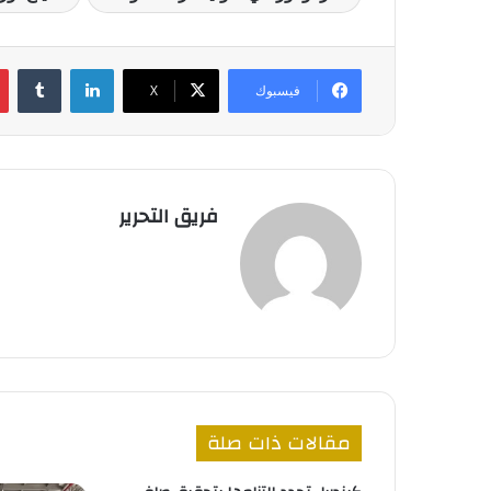
لينكدإن
فيسبوك
‫X
فريق التحرير
مقالات ذات صلة