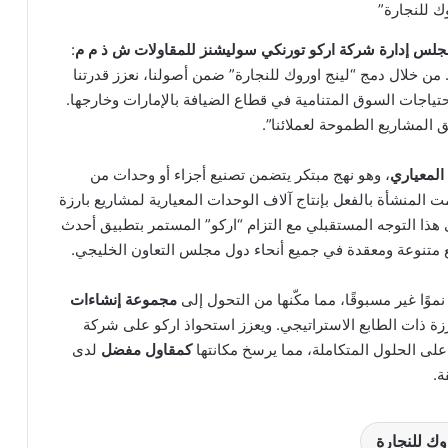
وك للنجارة”
جلس إدارة شركة
اركو تورنكي سوليشنز للمقاولات ش ذ م م
:
من خلال دمج “لينج اوروك للنجارة” ضمن أصولنا، نعزز قدرتنا
احتياجات السوق المتنامية في قطاع الضيافة بالإمارات وخارجها.
 المشاريع الطموحة لعملائنا”.
 المعياري
، وهو نهج مبتكر يتضمن تصنيع أجزاء أو وحدات من
 المنشأة بالفعل بإنتاج آلاف الوحدات المعيارية لمشاريع بارزة
 هذا التوجه المستقبلي مع التزام “اركو” المستمر بتطبيق أحدث
ع متنوعة ومعقدة في جميع أنحاء دول مجلس التعاون الخليجي.
ا غير مسبوقًا، مما مكّنها من التحول إلى
مجموعة إنشاءات
ة ذات الطابع الاستراتيجي. ويعزز استحواذ اركو على شركة
 على الحلول المتكاملة، مما يرسخ مكانتها
كمقاول مفضل
لدى
ة.
وك للنجارة