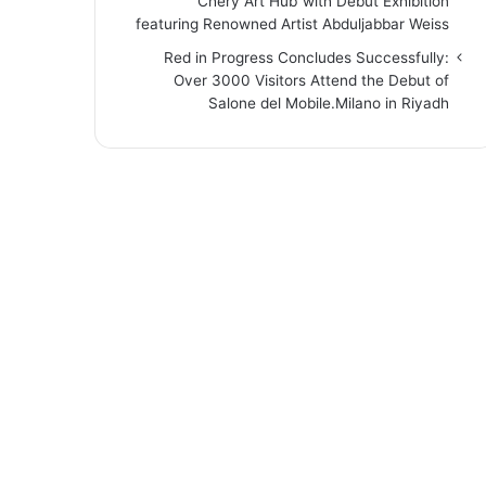
“Chery Art Hub”with Debut Exhibition
featuring Renowned Artist Abduljabbar Weiss
Red in Progress Concludes Successfully:
Over 3000 Visitors Attend the Debut of
Salone del Mobile.Milano in Riyadh