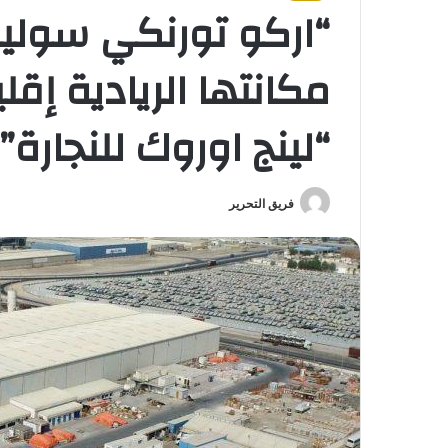
“اركو تورنكي سوليش
مكانتها الريادية إقل
“لينج اوروك للنجارة”
فريق التحرير