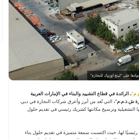
حواذها على "لينج اوروك للنجارة"
 م”
، الرائدة في قطاع التشييد والبناء في الإمارات العربية
رة ش.ذ.م.م”،
التي تُعد من أبرز وأعرق شركات النجارة في دبي.
تها التشغيلية وترسيخ مكانتها كشريك رئيسي في تقديم حلول
19 وتتخذ من دبي مقرًا رئيسيًا لها، حيث اكتسبت سمعة متميزة في تقديم حلول بناء