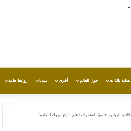
تجربة طاقة متقدمة مع HONOR X7e Plus 5G
لعناية بالذات
حول العالم
أخرى
ميديا
روابط هامة
تها الريادية إقليميًا باستحواذها على “لينج اوروك للنجارة”