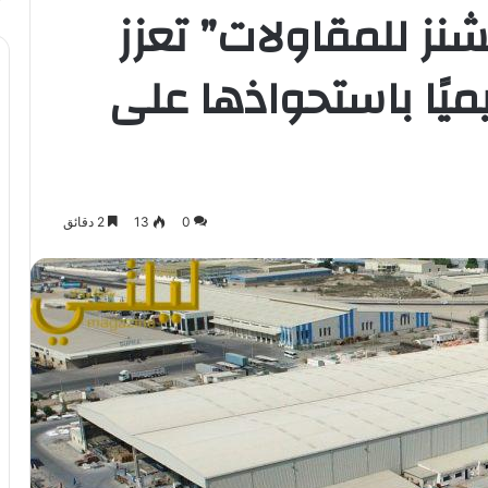
نز للمقاولات” تعزز
يميًا باستحواذها على
0
13
2 دقائق