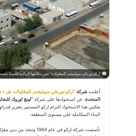
"اركو تورنكي سوليشنز للمقاولات" تعزز مكانتها الريادية إقليميًا باست
أعلنت
شركة
“اركو تورنكي سوليشنز للمقاولات ش ذ م
المتحدة
، عن استحواذها على شركة
“لينج اوروك للنجا
يعكس هذا الاستحواذ التزام اركو المستمر بتعزيز قدرا
البناء المتكاملة على مستوى المنطقة.
تأسست شركة اركو في عام 84