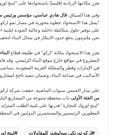
تعزز مكانتها الريادية إقليميًا باستحواذها على “لينج اور
وفي هذا السياق،
قال هادي عباسي، مؤسس ورئيس م
“يمثل هذا الاستحواذ خطوة محورية في مسار نمو اركو. 
على توفير حلول متكاملة داخلية وعالية الجودة لتلبية 
نحن ملتزمون بدفع حدود الابتكار في مجال البناء لتحقيق
يعزز هذا الاستحواذ مكانة “اركو” في طليعة قطاع
البناء
المشروع في مواقع خارج موقع البناء الرئيسي. وقد قامت
في الإمارات وقطر والمملكة العربية السعودية. يتماشى
الأساليب في صناعة البناء، وضمان تنفيذ ناجح لمشاري
على مدار الخمس سنوات الماضية، حققت شركة اركو نموً
من الفئة الأولى
ذات محفظة متنوعة من المشاريع البارز
“لينج اوروك للنجارة” قدرتها على تلبية الطلب المتزايد
المطورين الرئيسيين والمستثمرين الدوليين في المنطق
اركو تورنكي سوليشنز للمقاولات
لينج اور