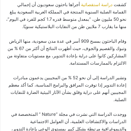
كشفت
دراسة استقصائية
أجراها باحثون سعوديون أن إجمالي
القمامة الصلبة السنوية المنتجة في المملكة العربية السعودية يبلغ
نحو 50 مليون طن، “بمعدل متوسط قدره 1.7 كجم للفرد في اليوم”،
منها ما يقارب 7 ملايين طن من النفايات البلاستيكية سنويًا.
وقام الباحثون بمسح 909 أسر في عدة مدن سعودية، منها الرياض
وتبوك والقصيم والجوف، حيث أظهرت النتائج أن أكثر من 67 % من
المشاركين كانوا على دراية بإعادة التدوير، مع مستويات متفاوتة من
الالتزام بالممارسات المستدامة.
وتشير الدراسة إلى أن نحو 52 % من المجيبين يدعمون مبادرات
إعادة التدوير إذا توفرت المرافق والبرامج المناسبة، كما أكد معظم
المجيبين أنهم على دراية وقلق بشأن الآثار البيئية الضارة للنفايات
الصلبة.
ووجدت الدراسة التي نشرت في مجلة “Nature ” المتخصصة في
الدراسات والاكتشافات العلمية، أن العوامل الاجتماعية
والديموغرافية مرتبطة بشكل كبير بمستوى الوعي بإعادة التدوير،