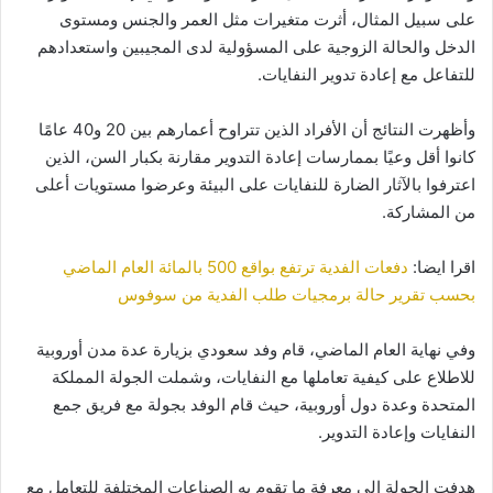
على سبيل المثال، أثرت متغيرات مثل العمر والجنس ومستوى
الدخل والحالة الزوجية على المسؤولية لدى المجيبين واستعدادهم
للتفاعل مع إعادة تدوير النفايات.
وأظهرت النتائج أن الأفراد الذين تتراوح أعمارهم بين 20 و40 عامًا
كانوا أقل وعيًا بممارسات إعادة التدوير مقارنة بكبار السن، الذين
اعترفوا بالآثار الضارة للنفايات على البيئة وعرضوا مستويات أعلى
من المشاركة.
اقرا ايضا:
دفعات الفدية ترتفع بواقع 500 بالمائة العام الماضي
بحسب تقرير حالة برمجيات طلب الفدية من سوفوس
وفي نهاية العام الماضي، قام وفد سعودي بزيارة عدة مدن أوروبية
للاطلاع على كيفية تعاملها مع النفايات، وشملت الجولة المملكة
المتحدة وعدة دول أوروبية، حيث قام الوفد بجولة مع فريق جمع
النفايات وإعادة التدوير.
هدفت الجولة إلى معرفة ما تقوم به الصناعات المختلفة للتعامل مع