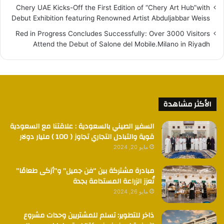
Chery UAE Kicks-Off the First Edition of “Chery Art Hub”with
Debut Exhibition featuring Renowned Artist Abduljabbar Weiss
Red in Progress Concludes Successfully: Over 3000 Visitors
Attend the Debut of Salone del Mobile.Milano in Riyadh
الأكثر مشاهدة
السفير الصيني بالسعودية : علاقتنا مع السعودية
قوية والتبادل التجاري تجاوز ( 100 ) مليار دولار
مايو 20, 2024
مبادرة مشتركة بين “فن جميل” و”أزكى طعامًا”
تُعزز الزراعة المستدامة بجدة
مايو 26, 2024
ذاخر للتطوير: تسلم للمشتريين وحدات مشروع