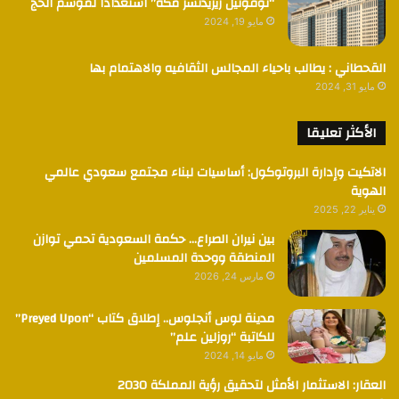
“نوفوتيل ريزيدنسز مكة” استعدادا لموسم الحج
مايو 19, 2024
القحطاني : يطالب باحياء المجالس الثقافيه والاهتمام بها
مايو 31, 2024
الأكثر تعليقا
الاتكيت وإدارة البروتوكول: أساسيات لبناء مجتمع سعودي عالمي
الهوية
يناير 22, 2025
بين نيران الصراع… حكمة السعودية تحمي توازن
المنطقة ووحدة المسلمين
مارس 24, 2026
مدينة لوس أنجلوس.. إطلاق كتاب “Preyed Upon”
للكاتبة “روزلين علم”
مايو 14, 2024
العقار: الاستثمار الأمثل لتحقيق رؤية المملكة 2030