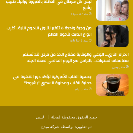
ليس كل سرطان في العائلة بالضرورة وراثياً.. طبيب
يشرح
منذ 47 دقيقة
من وجبة واحدة لا تتغير لتناول اللحوم النية.. أغرب
انواع الدايت لنجوم العالم
منذ 3 ساعات
الحزام الناري… الوعي والوقاية مفتاح الحد من مرض قد تستمر
مضاعفاته لسنوات… بالتزامن مع اليوم العالمي لصحة الجلد
منذ يومين
جمعية القلب الأمريكية تؤكد دور القهوة في
حماية القلب ومحاربة السكري “بشروط”
منذ 3 أيام
جميع الحقوق محفوظة لمجلة |
ليلتي
تم تطويرة بواسطة
شركة مبدع