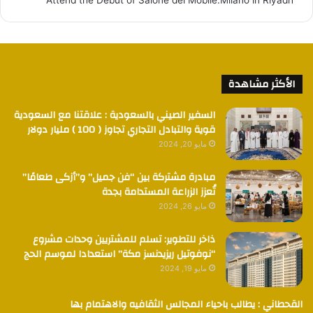
الأكثر مشاهدة
السفير الصيني بالسعودية : علاقتنا مع السعودية
قوية والتبادل التجاري تجاوز ( 100 ) مليار دولار
مايو 20, 2024
مبادرة مشتركة بين “فن جميل” و”أزكى طعامًا”
تُعزز الزراعة المستدامة بجدة
مايو 26, 2024
ذاخر للتطوير: تسلم للمشتريين وحدات مشروع
“نوفوتيل ريزيدنسز مكة” استعدادا لموسم الحج
مايو 19, 2024
القحطاني : يطالب باحياء المجالس الثقافيه والاهتمام بها