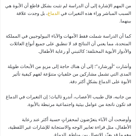
من المهم الإشارة إلى أن الدراسة لم تثبت بشكل قاطع أن الأبوة هي
السبب المباشر وراء هذه التغيرات في
الدماغ
، بل وجدت علاقة
بينهما.
كما أن الدراسة شملت فقط الأمهات والآباء البيولوجيين في المملكة
المتحدة، مما يعني أن النتائج قد لا تنطبق على جميع أنواع العائلات
والأدوار الأبوية المختلفة؛ كالتبني أو رعاية الأطفال.
وأشارت “أورشارد”؛ إلى أن هناك حاجة إلى مزيدٍ من الأبحاث طويلة
المدى التي تشمل مشاركين من خلفياتٍ متنوّعة لفهم كيفية تأثير
الأبوة على الدماغ بشكلٍ أكثر دقة.
من جانبه، قال طبيب الأعصاب، أندرو ثالياث؛ إن التغيرات في الدماغ
قد تكون ناتجة من عوامل بيئية واجتماعية مرتبطة بالأبوة.
وأوضحت أن الآباء يتعرّضون لمحفزاتٍ حسية أكثر عند رعاية
الأطفال، مثل قراءة تعابير الوجه والاستجابة للإشارات غير اللفظية،
وهو ما قد يعزّز الاتصال بين مناطق الدماغ.