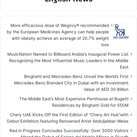
More efficacious dose of Wegovy®️ recommended
by the European Medicines Agency can help people
with obesity achieve an average of 20.7% weight
loss
MusicNation Named to Billboard Arabia’s Inaugural Power List
Recognizing the Most Influential Music Leaders in the Middle
East
Binghatti and Mercedes-Benz Unveil the World’s First
Mercedes-Benz Branded City in Dubai with an Investment
Value of AED 30 Billion
The Middle East’s Most Expensive Penthouse at Bugatti
Residences by Binghatti Sold for 550M
Chery UAE Kicks-Off the First Edition of “Chery Art Hub”with
Debut Exhibition featuring Renowned Artist Abduljabbar Weiss
Red in Progress Concludes Successfully: Over 3000 Visitors
Attend the Debut of Salone del Mobile.Milano in Riyadh