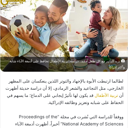
يزيد التأثير مع كل طفل جديد.. دراسة: تربية الأطفال تحافظ على أدمغة الآباء شابة
وأكثر إدراكاً
لطالما ارتبطت الأبوة بالإجهاد والتوتر اللذين ينعكسان على المظهر
الخارجي، مثل التجاعيد والشعر الرمادي، إلا أن دراسة حديثة أظهرت
أن
تربية الأطفال
قد يكون لها تأثيرٌ إيجابي على الدماغ؛ ما يسهم في
الحفاظ على شبابه وتعزيز وظائفه الإدراكية.
ووفقاً للدراسة التي نُشرت في مجلة “Proceedings of the
National Academy of Sciences” أخيراً، أظهرت أدمغة الآباء