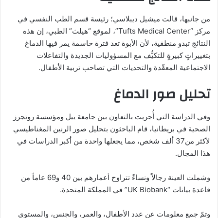
من جانبها، قالت ميشيل ديبلاسي؛ رئيسة قسم الطب النفسي في
مركز “Tufts Medical Center”، لموقع “هيلث” الطبي، إن هذه
النتائج تبدو منطقية، لأن الأبوة تعد فترة حاسمة يمر فيها الدماغ
بتغييراتٍ كبيرةٍ للتكيُّف مع المسؤوليات الجديدة والتفاعلات
الاجتماعية المعقّدة والتحديات التي تصاحب تربية الأطفال.
تحليل صور الدماغ
وفي الدراسة التي أُجريت بالتعاون بين جامعة ييل ومؤسسة روتجرز
الصحية في بريطانيا، قام الباحثون بتحليل صور الرنين المغناطيسي
لأكثر من37 ألف شخص، مما يجعلها واحدة من أكبر الدراسات في
هذا المجال.
وشملت العينة رجالاً ونساءً تتراوح أعمارهم بين 40 و69 عاماً من
قاعدة بيانات “UK Biobank” في المملكة المتحدة.
وتمّ جمع معلومات عن عدد الأطفال، والعمر، والجنس، والمستوى