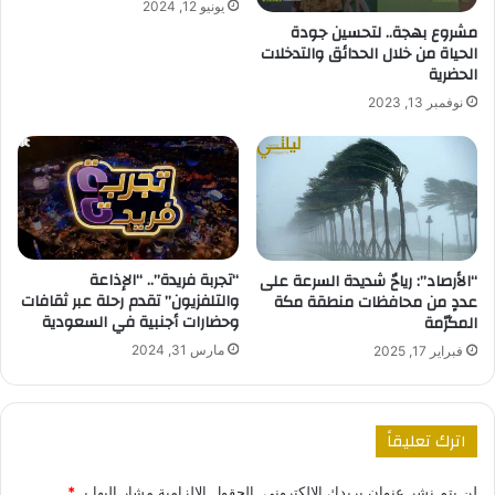
يونيو 12, 2024
مشروع بهجة.. لتحسين جودة
الحياة من خلال الحدائق والتدخلات
الحضرية
نوفمبر 13, 2023
“تجربة فريدة”.. “الإذاعة
“الأرصاد”: رياحٌ شديدة السرعة على
والتلفزيون” تقدم رحلة عبر ثقافات
عددٍ من محافظات منطقة مكة
وحضارات أجنبية في السعودية
المكرّمة
مارس 31, 2024
فبراير 17, 2025
اترك تعليقاً
لن يتم نشر عنوان بريدك الإلكتروني.
الحقول الإلزامية مشار إليها بـ
*