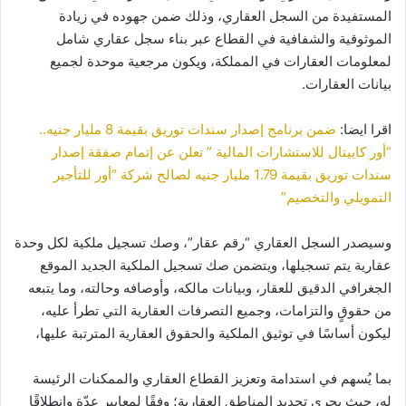
المستفيدة من السجل العقاري، وذلك ضمن جهوده في زيادة
الموثوقية والشفافية في القطاع عبر بناء سجل عقاري شامل
لمعلومات العقارات في المملكة، ويكون مرجعية موحدة لجميع
بيانات العقارات.
اقرا ايضا:
ضمن برنامج إصدار سندات توريق بقيمة 8 مليار جنيه..
“أور كابيتال للاستشارات المالية ” تعلن عن إتمام صفقة إصدار
سندات توريق بقيمة 1.79 مليار جنيه لصالح شركة “أور للتأجير
التمويلي والتخصيم”
وسيصدر السجل العقاري “رقم عقار”، وصك تسجيل ملكية لكل وحدة
عقارية يتم تسجيلها، ويتضمن صك تسجيل الملكية الجديد الموقع
الجغرافي الدقيق للعقار، وبيانات مالكه، وأوصافه وحالته، وما يتبعه
من حقوقٍ والتزامات، وجميع التصرفات العقارية التي تطرأ عليه،
ليكون أساسًا في توثيق الملكية والحقوق العقارية المترتبة عليها،
بما يُسهم في استدامة وتعزيز القطاع العقاري والممكنات الرئيسة
له، حيث يجري تحديد المناطق العقارية؛ وفقًا لمعايير عدّة وانطلاقًا