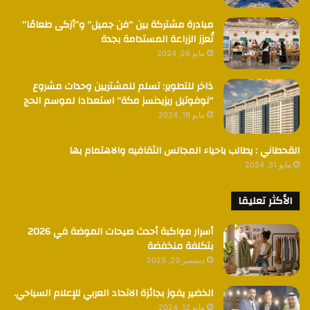
مبادرة مشتركة بين “فن جميل” و”أزكى طعامًا”
تُعزز الزراعة المستدامة بجدة
مايو 26, 2024
ذاخر للتطوير: تسلم للمشتريين وحدات مشروع
“نوفوتيل ريزيدنسز مكة” استعدادا لموسم الحج
مايو 19, 2024
القحطاني : يطالب باحياء المجالس الثقافيه والاهتمام بها
مايو 31, 2024
الأكثر تعليقا
أسرار مواكبة أحدث صيحات الموضة في 2026
بتكلفة منخفضة
ديسمبر 23, 2025
الخضير يفوز بجائزة الاتحاد العربي للإعلام السياحي.
مايو 12, 2024