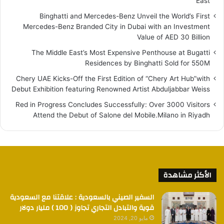
East
Binghatti and Mercedes-Benz Unveil the World’s First
Mercedes-Benz Branded City in Dubai with an Investment
Value of AED 30 Billion
The Middle East’s Most Expensive Penthouse at Bugatti
Residences by Binghatti Sold for 550M
Chery UAE Kicks-Off the First Edition of “Chery Art Hub”with
Debut Exhibition featuring Renowned Artist Abduljabbar Weiss
Red in Progress Concludes Successfully: Over 3000 Visitors
Attend the Debut of Salone del Mobile.Milano in Riyadh
الأكثر مشاهدة
السفير الصيني بالسعودية : علاقتنا مع السعودية
قوية والتبادل التجاري تجاوز ( 100 ) مليار دولار
مايو 20, 2024