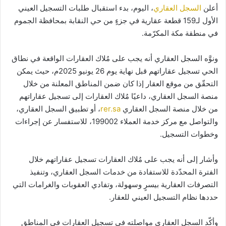
أعلن
السجل العقاري
، اليوم، بدء استقبال طلبات التسجيل العيني
الأول لـ159 قطعة عقارية في جزءٍ من حي النقابة بمحافظة الجموم
في منطقة مكة المكرّمة.
ونوَّه السجل العقاري أنه يجب على مُلاك العقارات الواقعة في نطاق
الحي تسجيل عقاراتهم قبل نهاية يوم 26 يونيو 2025م، حيث يمكن
التحقّق من موقع العقار إذا كان ضمن المناطق المعلنة من خلال
منصة السجل العقاري، داعيًا مُلاك العقارات إلى تسجيل عقاراتهم
من خلال منصة السجل العقاري
rer.sa
، أو تطبيق السجل العقاري،
والتواصل مع مركز خدمة العملاء 199002، للاستفسار عن إجراءات
وخطوات التسجيل.
وأشار إلى أنه يجب على مُلاك العقارات تسجيل عقاراتهم خلال
الفترة المحدّدة للاستفادة من خدمات السجل العقاري، وتنفيذ
التصرفات العقارية بيسرٍ وسهولة، وتفادي العقوبات والغرامات التي
حددها نظام التسجيل العيني للعقار.
وأكّد السجل العقاري مواصلته في تسجيل العقارات في المناطق