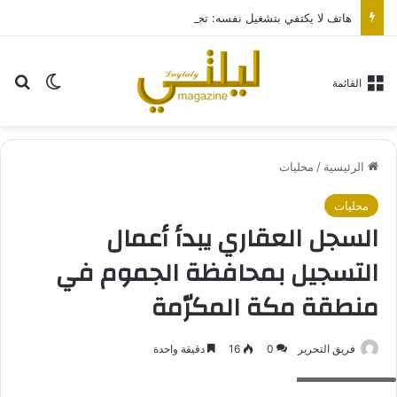
هاتف لا يكتفي بتشغيل نفسه: تجربة طاقة متقدمة مع HONOR X7e Plus 5G
بح
الوضع ا
القائمة
الرئيسية
/
محليات
محليات
السجل العقاري يبدأ أعمال
التسجيل بمحافظة الجموم في
منطقة مكة المكرّمة
فريق التحرير
0
16
دقيقة واحدة
السجل العقاري