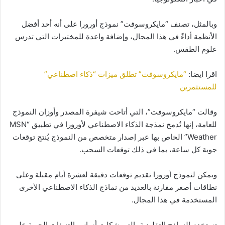
وبالمثل، تصنف “مايكروسوفت” نموذج أورورا على أنه أحد أفضل
الأنظمة أداءً في هذا المجال، وإضافة واعدة للمختبرات التي تدرس
علوم الطقس.
اقرا ايضا:
“مايكروسوفت” تطلق ميزات “ذكاء اصطناعي”
للمستثمرين
وقالت “مايكروسوفت”، التي أتاحت شيفرة المصدر وأوزان النموذج
للعامة، إنها تُدمج نمذجة الذكاء الاصطناعي لأورورا في تطبيق “MSN
Weather” الخاص بها عبر إصدار متخصص من النموذج يُنتج توقعات
جوبة كل ساعة، بما في ذلك توقعات السحب.
ويمكن لنموذج أورورا تقديم توقعات دقيقة لعشرة أيام مقبلة وعلى
نطاقات أصغر مقارنة بالعديد من نماذج الذكاء الاصطناعي الأخرى
المستخدمة في هذا المجال.
تستخدم النماذج التقليدية، التي شكلت أساس التنبؤات الجوية على