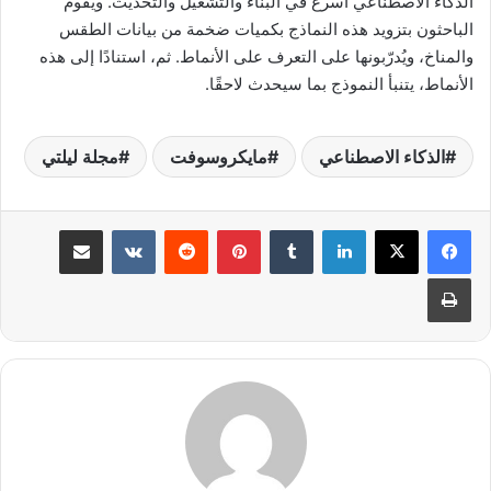
الذكاء الاصطناعي أسرع في البناء والتشغيل والتحديث. ويقوم
الباحثون بتزويد هذه النماذج بكميات ضخمة من بيانات الطقس
والمناخ، ويُدرّبونها على التعرف على الأنماط. ثم، استنادًا إلى هذه
الأنماط، يتنبأ النموذج بما سيحدث لاحقًا.
الذكاء الاصطناعي
مايكروسوفت
مجلة ليلتي
لينكدإن
بينتيريست
مشاركة عبر البريد
طباعة