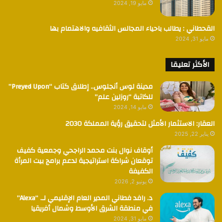
مايو 19, 2024
القحطاني : يطالب باحياء المجالس الثقافيه والاهتمام بها
مايو 31, 2024
الأكثر تعليقا
مدينة لوس أنجلوس.. إطلاق كتاب “Preyed Upon”
للكاتبة “روزلين علم”
مايو 14, 2024
العقار: الاستثمار الأمثل لتحقيق رؤية المملكة 2030
يناير 22, 2025
أوقاف نوال بنت محمد الراجحي وجمعية كفيف
توقعان شراكة استراتيجية لدعم برامج بيت المرأة
الكفيفة
يونيو 2, 2026
د. رافد فطاني المدير العام الإقليمي لـ. “Alexa”
في منطقة الشرق الأوسط وشمال أفريقيا
مايو 31, 2024