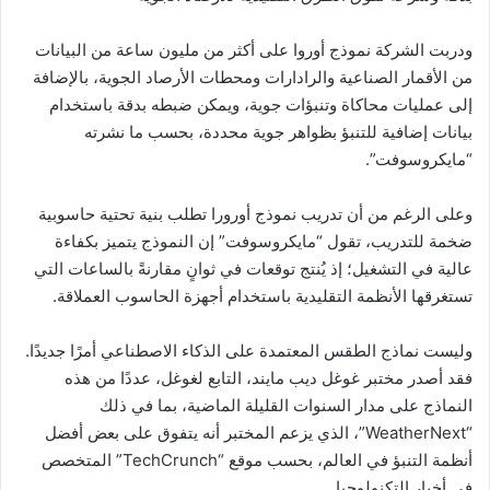
ودربت الشركة نموذج أوروا على أكثر من مليون ساعة من البيانات
من الأقمار الصناعية والرادارات ومحطات الأرصاد الجوية، بالإضافة
إلى عمليات محاكاة وتنبؤات جوية، ويمكن ضبطه بدقة باستخدام
بيانات إضافية للتنبؤ بظواهر جوية محددة، بحسب ما نشرته
“مايكروسوفت”.
وعلى الرغم من أن تدريب نموذج أورورا تطلب بنية تحتية حاسوبية
ضخمة للتدريب، تقول “مايكروسوفت” إن النموذج يتميز بكفاءة
عالية في التشغيل؛ إذ يُنتج توقعات في ثوانٍ مقارنةً بالساعات التي
تستغرقها الأنظمة التقليدية باستخدام أجهزة الحاسوب العملاقة.
وليست نماذج الطقس المعتمدة على الذكاء الاصطناعي أمرًا جديدًا.
فقد أصدر مختبر غوغل ديب مايند، التابع لغوغل، عددًا من هذه
النماذج على مدار السنوات القليلة الماضية، بما في ذلك
“WeatherNext”، الذي يزعم المختبر أنه يتفوق على بعض أفضل
أنظمة التنبؤ في العالم، بحسب موقع “TechCrunch” المتخصص
في أخبار التكنولوجيا.