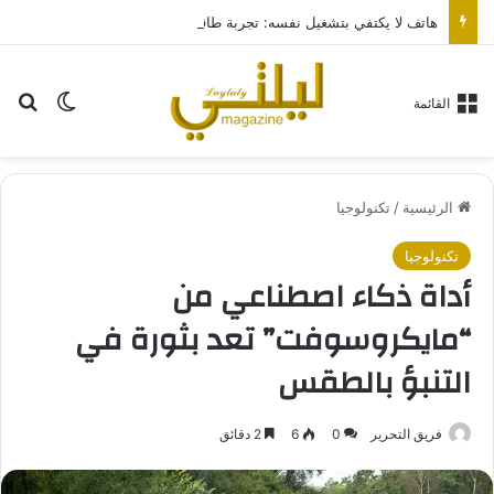
هاتف لا يكتفي بتشغيل نفسه: تجربة طاقة متقدمة مع HONOR X7e Plus 5G
بح
الوضع ا
القائمة
الرئيسية
/
تكنولوجيا
تكنولوجيا
أداة ذكاء اصطناعي من
“مايكروسوفت” تعد بثورة في
التنبؤ بالطقس
فريق التحرير
0
6
2 دقائق