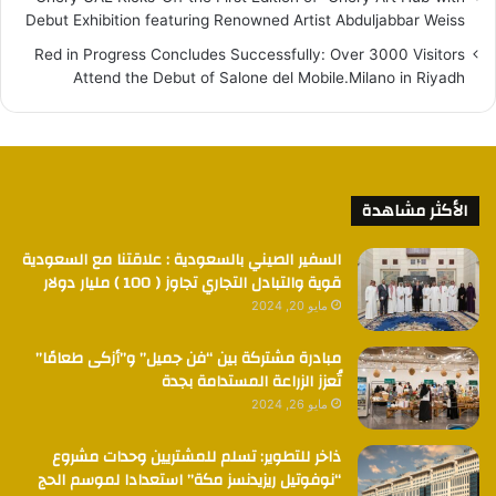
Debut Exhibition featuring Renowned Artist Abduljabbar Weiss
Red in Progress Concludes Successfully: Over 3000 Visitors
Attend the Debut of Salone del Mobile.Milano in Riyadh
الأكثر مشاهدة
السفير الصيني بالسعودية : علاقتنا مع السعودية
قوية والتبادل التجاري تجاوز ( 100 ) مليار دولار
مايو 20, 2024
مبادرة مشتركة بين “فن جميل” و”أزكى طعامًا”
تُعزز الزراعة المستدامة بجدة
مايو 26, 2024
ذاخر للتطوير: تسلم للمشتريين وحدات مشروع
“نوفوتيل ريزيدنسز مكة” استعدادا لموسم الحج