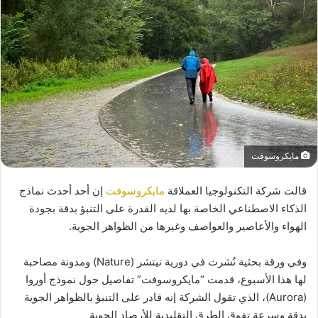
مايكروسوفت
قالت شركة التكنولوجيا العملاقة
مايكروسوفت
إن أحد أحدث نماذج
الذكاء الاصطناعي الخاصة بها لديه القدرة على التنبؤ بدقة بجودة
الهواء والأعاصير والعواصف وغيرها من الظواهر الجوية.
وفي ورقة بحثية نُشرت في دورية نيتشر (Nature) ومدونة مصاحبة
لها هذا الأسبوع، قدمت “مايكروسوفت” تفاصيل حول نموذج أوروا
(Aurora)، الذي تقول الشركة إنه قادر على التنبؤ بالظواهر الجوية
بدقة وسرعة تفوق الطرق التقليدية للأرصاد الجوية