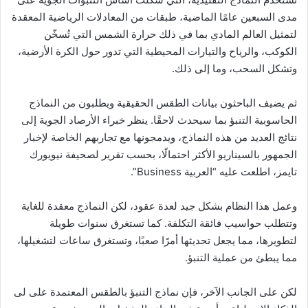
مدى السبعين عامًا الماضية، طبقات من المعادلات الرياضية المعقدة
لتمثيل العالم المادي بما في ذلك حرارة الشمس التي تُسخّن
الكوكب، والرياح والتيارات المحيطية التي تدور حول الكرة الأرضية،
وتشكل السحب، وما إلى ذلك.
ثم يضيف الباحثون بيانات الطقس الحقيقية ويطلبون من النماذج
الحاسوبية التنبؤ بما سيحدث لاحقًا. ينظر خبراء الأرصاد الجوية إلى
نتائج العديد من هذه النماذج، ويدمجونها مع تجاربهم الخاصة لإخبار
الجمهور بالسيناريو الأكثر احتمالًا، بحسب تقرير لصحيفة نيويورك
تايمز، اطلعت عليه “العربية Business”.
وعمل هذا النظام بشكل جيد لعدة عقود، لكن النماذج معقدة للغاية
وتتطلب حواسيب فائقة التكلفة. كما تستغرق سنوات طويلة
لتطويرها، مما يجعل تحديثها أمرًا صعبًا، وتستغرق ساعات لتشغيلها،
مما يبطئ من عملية التنبؤ.
لكن على الجانب الآخر، فإن نماذج التنبؤ بالطقس المعتمدة على لى