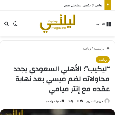
هاتف لا يكتفي بتشغيل نفسه: تجربة طاقة متقدمة مع HONOR X7e Plus 5G
بح
الوضع ا
القائمة
الرئيسية
/
رياضة
رياضة
“ليكيب”: الأهلي السعودي يجدد
محاولاته لضم ميسي بعد نهاية
عقده مع إنتر ميامي
فريق التحرير
0
6
دقيقة واحدة