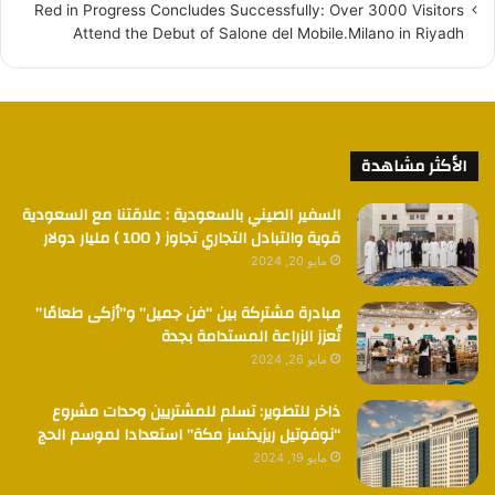
Red in Progress Concludes Successfully: Over 3000 Visitors
Attend the Debut of Salone del Mobile.Milano in Riyadh
الأكثر مشاهدة
السفير الصيني بالسعودية : علاقتنا مع السعودية
قوية والتبادل التجاري تجاوز ( 100 ) مليار دولار
مايو 20, 2024
مبادرة مشتركة بين “فن جميل” و”أزكى طعامًا”
تُعزز الزراعة المستدامة بجدة
مايو 26, 2024
ذاخر للتطوير: تسلم للمشتريين وحدات مشروع
“نوفوتيل ريزيدنسز مكة” استعدادا لموسم الحج
مايو 19, 2024