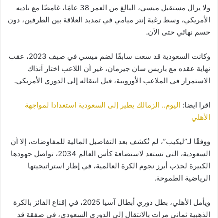
ولا يزال مستقبل ميسي، البالغ من العمر 38 عامًا، غامضًا مع ناديه
الأمريكي، وسط رغبة إنتر ميامي في تمديد العلاقة بين الطرفين، دون
حسم نهائي حتى الآن.
وكانت السعودية قد سعت سابقًا لضم ميسي في صيف 2023، عقب
نهاية عقده مع باريس سان جيرمان، غير أن اللاعب اختار آنذاك
الاستمرار في الملاعب الأوروبية، قبل انتقاله إلى الدوري الأمريكي.
اقرا ايضا:
اليوم.. الزمالك يطير إلى السعودية استعدادا لمواجهة
الأهلي
ووفقًا لـ”ليكيب”، لم تُكشف بعد التفاصيل المالية للمفاوضات، إلا أن
السعودية، التي تستعد لاستضافة كأس العالم 2034، تواصل جهودها
الكبيرة لجذب أبرز نجوم الكرة العالمية، في إطار استراتيجيتها
الرياضية الطموحة.
ويأمل الأهلي، بطل دوري أبطال آسيا 2025، في إقناع الفائز بالكرة
الذهبية ثماني مرات بالانتقال إلى الدوري السعودي، في صفقة قد