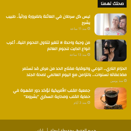
صحتك تهمنا
ليس كل سرطان في العائلة بالضرورة وراثياً.. طبيب
يشرح
منذ 11 ساعة
من وجبة واحدة لا تتغير لتناول اللحوم النية.. أغرب
انواع الدايت لنجوم العالم
منذ 13 ساعة
الحزام الناري… الوعي والوقاية مفتاح الحد من مرض قد تستمر
مضاعفاته لسنوات… بالتزامن مع اليوم العالمي لصحة الجلد
منذ يومين
جمعية القلب الأمريكية تؤكد دور القهوة في
حماية القلب ومحاربة السكري “بشروط”
منذ 3 أيام
جميع الحقوق محفوظة لمجلة |
ليلتي