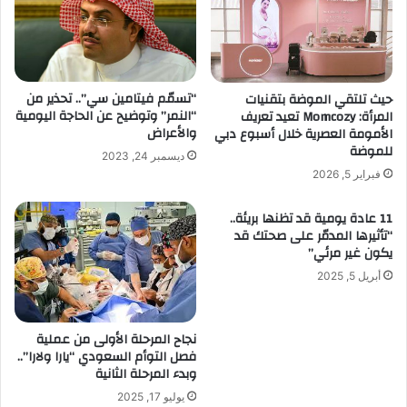
“تسمّم فيتامين سي”.. تحذير من
حيث تلتقي الموضة بتقنيات
“النمر” وتوضيح عن الحاجة اليومية
المرأة: Momcozy تعيد تعريف
والأعراض
الأمومة العصرية خلال أسبوع دبي
للموضة
ديسمبر 24, 2023
فبراير 5, 2026
11 عادة يومية قد تظنها بريئة..
“تأثيرها المدمّر على صحتك قد
يكون غير مرئي”
أبريل 5, 2025
نجاح المرحلة الأولى من عملية
فصل التوأم السعودي “يارا ولارا”..
وبدء المرحلة الثانية
يوليو 17, 2025