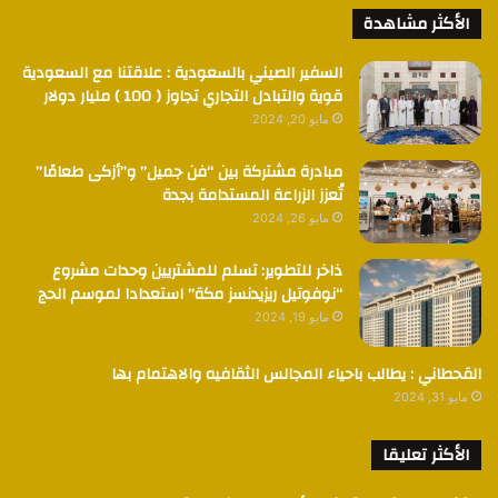
الأكثر مشاهدة
السفير الصيني بالسعودية : علاقتنا مع السعودية
قوية والتبادل التجاري تجاوز ( 100 ) مليار دولار
مايو 20, 2024
مبادرة مشتركة بين “فن جميل” و”أزكى طعامًا”
تُعزز الزراعة المستدامة بجدة
مايو 26, 2024
ذاخر للتطوير: تسلم للمشتريين وحدات مشروع
“نوفوتيل ريزيدنسز مكة” استعدادا لموسم الحج
مايو 19, 2024
القحطاني : يطالب باحياء المجالس الثقافيه والاهتمام بها
مايو 31, 2024
الأكثر تعليقا