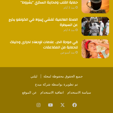
حماية القلب ومحاربة السكري “بشروط”
منذ 3 أيام
الصحة العالمية: تفشي إيبولا في الكونغو يخرج
عن السيطرة
منذ 4 أيام
في موجة الحر.. علامات للإجهاد لحرارى ودليلك
للحماية من المضاعفات
منذ أسبوعين
جميع الحقوق محفوظة لمجلة |
ليلتي
تم تطويرة بواسطة
شركة مبدع
سياسة الاستخدام
اتفاقية الاستخدام
عن الموقع
فيسبوك
‫X
‫YouTube
انستقرام