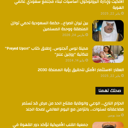
الاتكيت وإدارة البروتوكول: أساسيات لبناء مجتمع سعودي عالمي
الهوية
يناير 22, 2025
بين نيران الصراع… حكمة السعودية تحمي توازن
المنطقة ووحدة المسلمين
مارس 24, 2026
مدينة لوس أنجلوس.. إطلاق كتاب “Preyed Upon”
للكاتبة “روزلين علم”
مايو 14, 2024
العقار: الاستثمار الأمثل لتحقيق رؤية المملكة 2030
يناير 22, 2025
صحتك تهمنا
الحزام الناري… الوعي والوقاية مفتاح الحد من مرض قد تستمر
مضاعفاته لسنوات… بالتزامن مع اليوم العالمي لصحة الجلد
منذ يومين
جمعية القلب الأمريكية تؤكد دور القهوة في