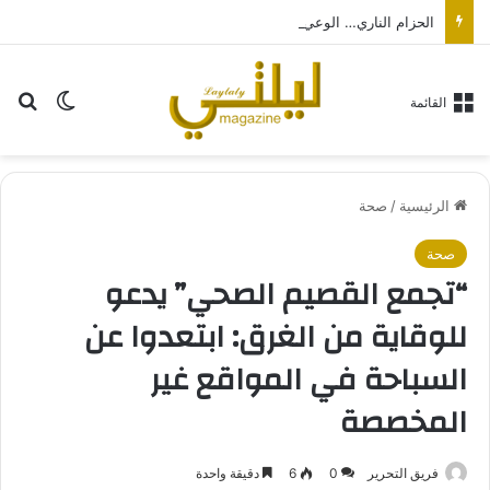
الحزام الناري… الوعي والوقاية مفتاح الحد من مرض قد تستمر مضاعفاته لسنوات… بالتزامن مع اليوم العالمي لصحة الجلد
بح
الوضع ا
القائمة
الرئيسية
/
صحة
صحة
“تجمع القصيم الصحي” يدعو
للوقاية من الغرق: ابتعدوا عن
السباحة في المواقع غير
المخصصة
فريق التحرير
0
6
دقيقة واحدة