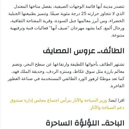
تتصدر مدينة أبها قائمة الوجهات الصيفية، بفضل مناخها المعتدل
الذي لا تتجاوز حرارته 25 درجة مئوية صيفًا. وتتميز بطبيعتها الجبلية
الخضراء، ومن أبرز معالمها جبل السودة، وقرية المفتاحة الثقافية،
ورجال ألمع، كما يشهد مهرجان “صيف أبها” فعاليات فنية وترفيهية
متنوعة.
الطائف.. عروس المصايف
تشتهر الطائف بأجوائها اللطيفة وارتفاعها عن سطح البحر، وتضم
معالم بارزة مثل سوق عكاظ، ومنتزه الردف، وحديقة الملك فهد،
كما تعد موطنًا لزهور الورد الطائفي المستخدمة في صناعة العطور
الفاخرة.
اقرا ايضا:
وزير السياحة والآثار يترأس اجتماع مجلس إدارة صندوق
دعم السياحة والآثار
الباحة.. اللؤلؤة الساحرة