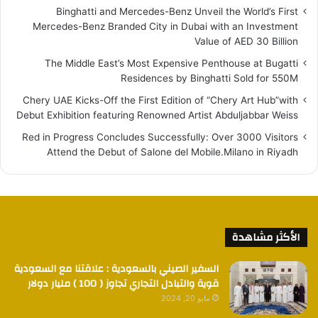
Binghatti and Mercedes-Benz Unveil the World’s First
Mercedes-Benz Branded City in Dubai with an Investment
Value of AED 30 Billion
The Middle East’s Most Expensive Penthouse at Bugatti
Residences by Binghatti Sold for 550M
Chery UAE Kicks-Off the First Edition of “Chery Art Hub”with
Debut Exhibition featuring Renowned Artist Abduljabbar Weiss
Red in Progress Concludes Successfully: Over 3000 Visitors
Attend the Debut of Salone del Mobile.Milano in Riyadh
الأكثر مشاهدة
السفير الصيني بالسعودية : علاقتنا مع السعودية
قوية والتبادل التجاري تجاوز ( 100 ) مليار دولار
مايو 20, 2024