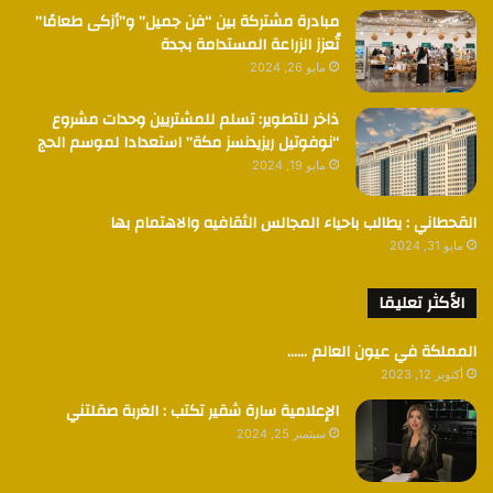
مبادرة مشتركة بين “فن جميل” و”أزكى طعامًا”
تُعزز الزراعة المستدامة بجدة
مايو 26, 2024
ذاخر للتطوير: تسلم للمشتريين وحدات مشروع
“نوفوتيل ريزيدنسز مكة” استعدادا لموسم الحج
مايو 19, 2024
القحطاني : يطالب باحياء المجالس الثقافيه والاهتمام بها
مايو 31, 2024
الأكثر تعليقا
المملكة في عيون العالم ……
أكتوبر 12, 2023
الإعلامية سارة شقير تكتب : الغربة صقلتني
سبتمبر 25, 2024