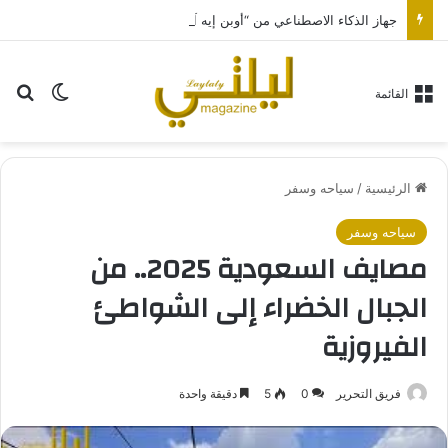
جهاز الذكاء الاصطناعي من “أوبن إيه آي” سيكون بحجم قرص الهوكي
بح
الوضع ا
القائمة
الرئيسية
/
سياحه وسفر
سياحه وسفر
مصايف السعودية 2025.. من
الجبال الخضراء إلى الشواطئ
الفيروزية
فريق التحرير
0
5
دقيقة واحدة