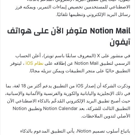
الاصطناعي للمستخدمين تخصيص إيماءات التمرير، ويمكنه فرز
رسائل البريد الإلكتروني وتنظيمها تلقائيًا.
Notion Mail متوفر الآن على هواتف
آيفون
في منشور على X (المعروف سابقًا باسم تويتر)، أعلن الحساب
الرسمي لتطبيق Notion Mail عن إطلاقه على
نظام iOS
، ليتوفر
التطبيق حاليًا على متجر التطبيقات ويمكن تنزيله مجانًا.
وذكرت الشركة أن إصدار iOS من التطبيق يدعم أكثر من 18 لغة، بما
في ذلك الإنجليزية واليابانية والكورية والفرنسية والألمانية والإسبانية،
حيث أصبح تطبيق البريد الإلكتروني المُدعّم بالذكاء الاصطناعي الآن
التطبيق الثالث للشركة، بعد Notion Calendar وتطبيق Notion
الأصلي لتدوين الملاحظات.
باتباع أسلوب تصميم Notion، يأتي التطبيق المدعوم بالذكاء