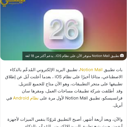
تطبيق Notion Mail متوفر الآن على نظام iOS.. يدعم أكثر من 18 لغة
بات تطبيق
Notion Mail
، تطبيق البريد الإلكتروني المُدعّم بالذكاء
الاصطناعي، متاحًا أخيرًا على نظام iOS ، بعدما أعلنت آبل عن إطلاق
تطبيقها على متجر التطبيقات، وهو الآن متاح للجميع للتنزيل.
وقد أطلقت شركة تطبيقات مساحات العمل، ومقرها سان
فرانسيسكو، تطبيق Notion Mail لأول مرة على
نظام Android
في
أبريل.
والآن، وبعد أربعة أشهر، أصبح التطبيق مُزوّدًا بنفس الميزات لأجهزة
آيفون، حيث يتيح تطبيق البريد الإلكتروني المُدعّم بالذكاء