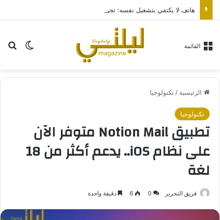
هاتف لا يكتفي بتشغيل نفسه: تجربة طاقة متقدمة مع HONOR X7e Plus 5G
بح
الوضع ا
القائمة
الرئيسية
/
تكنولوجيا
تكنولوجيا
تطبيق Notion Mail متوفر الآن
على نظام iOS.. يدعم أكثر من 18
لغة
فريق التحرير
0
6
دقيقة واحدة