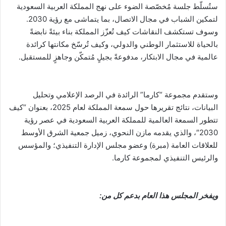
ستُسلّط جلسة مُخصّصة الضوء على نهج المملكة العربية السعودية
لتمكين الشباب في مجال الاتصال، بما يتماشى مع رؤية 2030.
وسوف تستكشف النقاشات كيف تُعزّز المملكة بناء بيئةً نابضةً
بالحياة للاستثمار الوطني والدولي، وكيف تُرسّخ مكانتها كرائدة
عالمية في مجال الابتكار، مدفوعةً بجيلٍ مُتمكّن وجاهزٍ للمستقبل.
وستقدم مجموعة “كارما” الرائدة في الرصد الإعلامي وتحليل
البيانات، نتائج تقريرها حول سمعة المملكة لعام 2025، بعنوان “كيف
تتطور السمعة العالمية للمملكة العربية السعودية في عصر رؤية
2030″، والذي يقدمه مازن النحوي، زميل جمعية الشرق الأوسط
للعلاقات العامة (مبرة) وعضو مجلس الإدارة التنفيذي؛ والمؤسس
والرئيس التنفيذي لمجموعة كارما.
ويفخر المجلس هذا العام بدعم كل من: