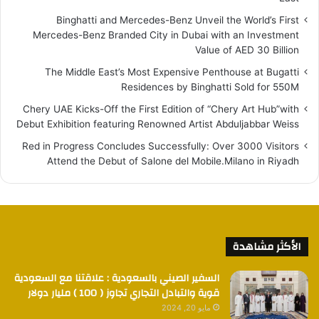
Binghatti and Mercedes-Benz Unveil the World’s First
Mercedes-Benz Branded City in Dubai with an Investment
Value of AED 30 Billion
The Middle East’s Most Expensive Penthouse at Bugatti
Residences by Binghatti Sold for 550M
Chery UAE Kicks-Off the First Edition of “Chery Art Hub”with
Debut Exhibition featuring Renowned Artist Abduljabbar Weiss
Red in Progress Concludes Successfully: Over 3000 Visitors
Attend the Debut of Salone del Mobile.Milano in Riyadh
الأكثر مشاهدة
السفير الصيني بالسعودية : علاقتنا مع السعودية
قوية والتبادل التجاري تجاوز ( 100 ) مليار دولار
مايو 20, 2024