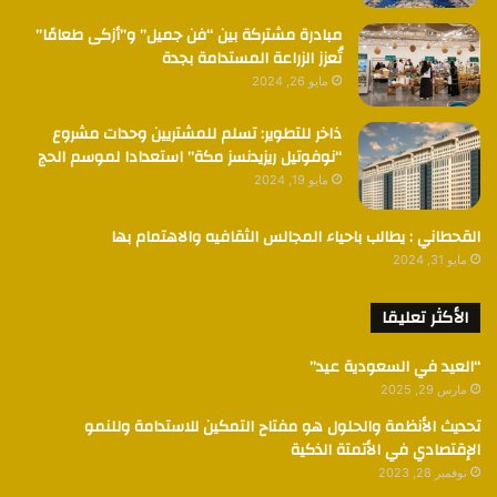
مبادرة مشتركة بين “فن جميل” و”أزكى طعامًا”
تُعزز الزراعة المستدامة بجدة
مايو 26, 2024
ذاخر للتطوير: تسلم للمشتريين وحدات مشروع
“نوفوتيل ريزيدنسز مكة” استعدادا لموسم الحج
مايو 19, 2024
القحطاني : يطالب باحياء المجالس الثقافيه والاهتمام بها
مايو 31, 2024
الأكثر تعليقا
“العيد في السعودية عيد”
مارس 29, 2025
تحديث الأنظمة والحلول هو مفتاح التمكين للاستدامة وللنمو
الإقتصادي في الأتمتة الذكية
نوفمبر 28, 2023