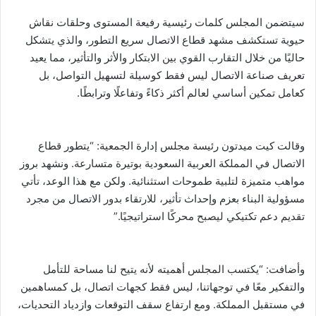
سيتضمن المجلس كلمات رئيسية رفيعة المستوى وحلقات نقاش
حيوية تستكشف مشهد قطاع الاتصال سريع التطور، والذي يتشكل
حاليًا من خلال التقارب القوي بين الابتكار والأثر والتأثير، مما يعيد
تعريف صناعة الاتصال ليس فقط كوسيلة لتسهيل التواصل، بل
كعامل تمكين أساسي لعالم أكثر ذكاءً وتفاعلًا وترابطًا.
وقالت كيت ميدتون رئيسة مجلس إدارة الجمعية: “يتطور قطاع
الاتصال في المملكة العربية السعودية بوتيرة متسارعة. ونشهد بروز
مواهب متميزة لتلبية طموحات استثنائية. ولكن مع هذا الوعد، تأتي
مسؤولية البناء بعزم وإحداث تأثير، للارتقاء بدور الاتصال من مجرد
تقديم دعم تكتيكي ليصبح محركًا استراتيجيًا.”
وأضافت: “يكتسب المجلس أهميته لأنه يتيح لنا مساحة للتأمل
والتفكير معًا في توجهاتنا، ليس فقط كجهات اتصال، بل كمساهمين
في مستقبل المملكة. ومع ارتفاع سقف التوقعات وازدياد التحديات،