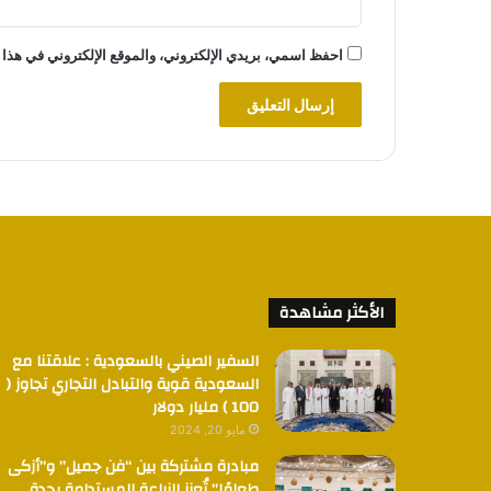
احفظ اسمي، بريدي الإلكتروني، والموقع الإلكتروني في هذا 
الأكثر مشاهدة
السفير الصيني بالسعودية : علاقتنا مع
السعودية قوية والتبادل التجاري تجاوز (
100 ) مليار دولار
مايو 20, 2024
مبادرة مشتركة بين “فن جميل” و”أزكى
طعامًا” تُعزز الزراعة المستدامة بجدة