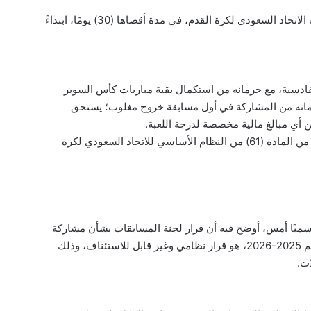
وألزمت اللجنة نادي الهلال بدفع 500 ألف ريال لحساب الاتحاد السعودي لكرة القدم، في مدة أقصاها (30) يومًا، ابتداءً
ة فريق الهلال خاسرًا بنتيجة 3-0 أمام القادسية، مع حرمانه من استكمال بقية مباريات كأس السوبر
ياضي 2025-2026م، وكذلك حرمانه من المشاركة في أول مسابقة خروج مغلوب؛ يستحق
ن أي مبالغ مالية مخصصة لدرجة اللعبة.
وأوضحت اللجنة أن القرار قابل للطعن وفقًا للفقرة (1) من المادة (61) من النظام الأساسي للاتحاد السعودي لكرة
 رسميًا أمس، أوضح فيه أن قرار لجنة المسابقات بشأن مشاركة
النادي الأهلي في بطولة كأس السوبر السعودي للموسم 2025-2026، هو قرار نظامي وغير قابل للاستئناف، وذلك