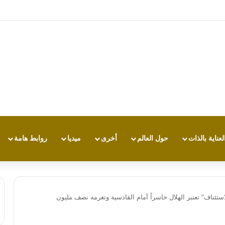
تجربة طاقة متقدمة مع HONOR X7e Plus 5G
لعناية بالذات
حول العالم
أخرى
ميديا
روابط هامة
استئناف” تعتبر الهلال خاسراً أمام القادسية وتغرمه نصف مليون