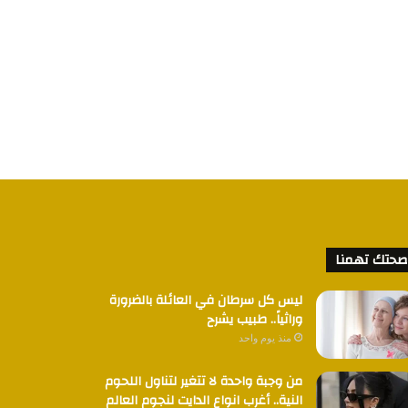
صحتك تهمنا
ليس كل سرطان في العائلة بالضرورة
وراثياً.. طبيب يشرح
منذ يوم واحد
من وجبة واحدة لا تتغير لتناول اللحوم
النية.. أغرب انواع الدايت لنجوم العالم