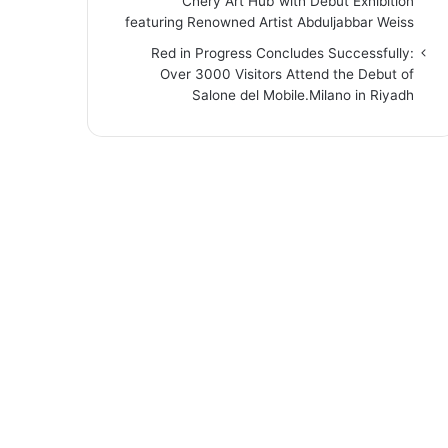
“Chery Art Hub”with Debut Exhibition
featuring Renowned Artist Abduljabbar Weiss
Red in Progress Concludes Successfully:
Over 3000 Visitors Attend the Debut of
Salone del Mobile.Milano in Riyadh