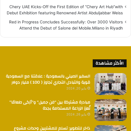
Chery UAE Kicks-Off the First Edition of “Chery Art Hub”with
Debut Exhibition featuring Renowned Artist Abduljabbar Weiss
Red in Progress Concludes Successfully: Over 3000 Visitors
Attend the Debut of Salone del Mobile.Milano in Riyadh
الأكثر مشاهدة
السفير الصيني بالسعودية : علاقتنا مع السعودية
قوية والتبادل التجاري تجاوز ( 100 ) مليار دولار
مايو 20, 2024
مبادرة مشتركة بين “فن جميل” و”أزكى طعامًا”
تُعزز الزراعة المستدامة بجدة
مايو 26, 2024
ذاخر للتطوير: تسلم للمشتريين وحدات مشروع