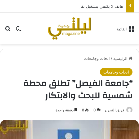
هاتف لا يكتفي بتشغيل نفسه: تجربة طاقة متقدمة مع HONOR X7e Plus 5G
بح
الوضع ا
القائمة
الرئيسية
/
ابحاث وجامعات
ابحاث وجامعات
“جامعة الفيصل” تطلق محطة
شمسية للبحث والابتكار
فريق التحرير
0
8
دقيقة واحدة