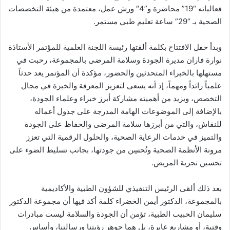
فعالياته “19” محاضرة و”4″ ورش عمل، معتمدة من هيئة التخصصات
الصحية بـ “29” ساعة تعليم طبي مستمر.
وبدأ حفل الافتتاح بكلمة ألقتها رئيسة اللجنة العلمية للمؤتمر الأستاذة
نوارة فاران مديرة الجودة وسلامة المرضى بالمجموعة، رحبت في
مستهلها بالخبراء المتحدثين والحضور، مؤكدة أن المؤتمر يعد حدثاً
علمياً رائداً ومهماً، إذ أنه يسعى لتعزيز المعرفة والخبرة في مجال
التخصص، ويزيد من أهميته مشاركة أبرز خبراء وعلماء الجودة،
بالإضافة إلى الموضوعات الهامة المدرجة على جدول أعماله
للنقاش، والتي من أبرزها سلامة المرضى والحفاظ على الجودة
والتميز في خدمات الرعاية الصحية، والحلول الرقمية التي تعزز
مرونة الأنظمة الصحية وتُحسِن من جودتها، بجانب تسليط الضوء على
تحسين تجربة المريض.
بعد ذلك ألقى الرئيس التنفيذي للشؤون الطبية والأكاديمية
بالمجموعة، الدكتور أيمن الخضراء كلمة أكد فيها أن مجموعة الدكتور
سليمان الحبيب الطبية، تؤمن أن الجودة والسلامة ليست مبادرات
وقتية، أو مشاريع عابرة، بل هما جوهر رؤيتنا ورسالتنا، وأساس