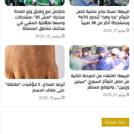
الربيعة: نسبة نجاح عملية فصل
بالتزامن مع إطلاق وزير الصحة
التوأم “يارا ولارا” تتجاوز 70%
مبادرة “امش 30”..مشاركات
وبمشاركة أكثر من 38 طبيباً
واسعة لفعّالية المشي في
مختلف مناطق المملكة
يوليو 17, 2025
نوفمبر 12, 2023
الربيعة: الانتهاء من المرحلة الثانية
من فصل التوأم السوري “سيلين
أبرزها الصداع.. 5 مؤشرات “مقلقة”
وإيلين”.. والوضع مستقر
على جفاف الجسم
يوليو 27, 2025
يونيو 16, 2025
اترك تعليقاً