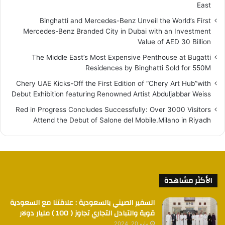
East
Binghatti and Mercedes-Benz Unveil the World’s First
Mercedes-Benz Branded City in Dubai with an Investment
Value of AED 30 Billion
The Middle East’s Most Expensive Penthouse at Bugatti
Residences by Binghatti Sold for 550M
Chery UAE Kicks-Off the First Edition of “Chery Art Hub”with
Debut Exhibition featuring Renowned Artist Abduljabbar Weiss
Red in Progress Concludes Successfully: Over 3000 Visitors
Attend the Debut of Salone del Mobile.Milano in Riyadh
الأكثر مشاهدة
السفير الصيني بالسعودية : علاقتنا مع السعودية
قوية والتبادل التجاري تجاوز ( 100 ) مليار دولار
مايو 20, 2024