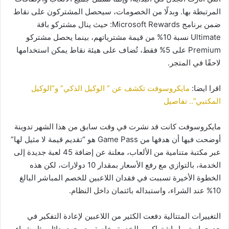
المرتبطة بها. وبدلًا من الخصومات، سيحصل المشتركون على نقاط
ضمن برنامج Microsoft Rewards: حيث ينال مشتركو باقة
Ultimate نسبة 10% من قيمة مشترياتهم، بينما يحصل مشتركو
Premium على 5% فقط، تُضاف على هيئة نقاط يمكن استخدامها
لاحقًا في المتجر.
اقرا ايضا:
مايكروسوفت تكشف عن ” الوكيل الذكي” و”الوكيل
المكتبي”.. تفاصيل
مايكروسوفت كانت قد نشرت في وقت سابق من هذا الشهر تدوينة
أوضحت فيها أن هدفها من Game Pass هو “تقديم قيمة لا مثيل لها”
عبر مكتبة متنامية من الألعاب، معلنة عن إضافة 45 لعبة جديدة إلى
الخدمة، بالتوازي مع رفع الأسعار بمقدار 10 دولارات، لكن هذه
الخطوة الأخيرة تسببت في فقدان اللاعبين للخصم المباشر البالغ
10% عند الشراء، واستبداله بائتمان داخل النظام.
التغييرات المتتالية دفعت الكثير من اللاعبين لإعادة التفكير في
جدوى استمرار اشتراكهم بالخدمة، خاصة مع وجود بدائل مثل شراء