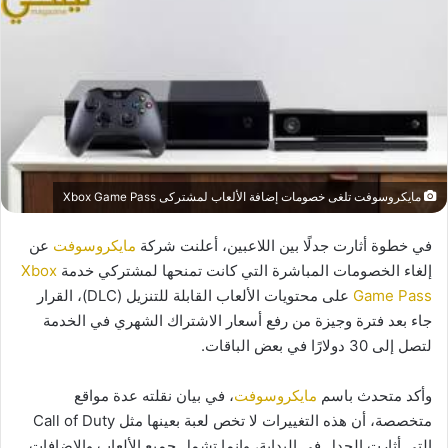
مايكروسوفت تلغى خصومات إضافة الألعاب لمشتركى Xbox Game Pass
في خطوة أثارت جدلًا بين اللاعبين، أعلنت شركة
مايكروسوفت
عن
إلغاء الخصومات المباشرة التي كانت تمنحها لمشتركي خدمة
Xbox
Game Pass
على محتويات الألعاب القابلة للتنزيل (DLC)، القرار
جاء بعد فترة وجيزة من رفع أسعار الاشتراك الشهري في الخدمة
لتصل إلى 30 دولارًا في بعض الباقات.
وأكد متحدث باسم
مايكروسوفت
، في بيان نقلته عدة مواقع
متخصصة، أن هذه التغييرات لا تخص لعبة بعينها مثل Call of Duty
التي أثارت الجدل في البداية، وإنما تشمل جميع الألعاب والإضافات