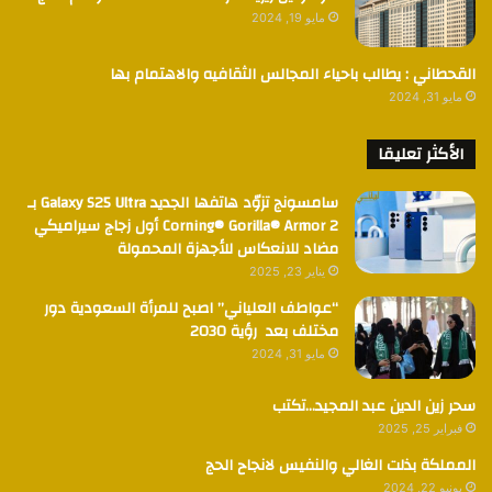
مايو 19, 2024
القحطاني : يطالب باحياء المجالس الثقافيه والاهتمام بها
مايو 31, 2024
الأكثر تعليقا
سامسونج تزوّد هاتفها الجديد Galaxy S25 Ultra بـ
Corning® Gorilla® Armor 2 أول زجاج سيراميكي
مضاد للانعكاس للأجهزة المحمولة
يناير 23, 2025
“عواطف العلياني” اصبح للمرأة السعودية دور
مختلف بعد رؤية 2030
مايو 31, 2024
سحر زين الدين عبد المجيد…تكتب
فبراير 25, 2025
المملكة بذلت الغالي والنفيس لانجاح الحج
يونيو 22, 2024