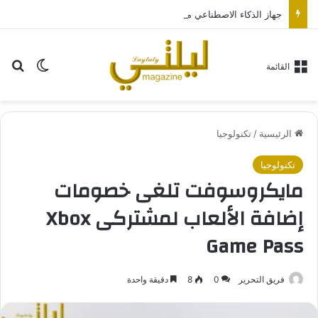
جهاز الذكاء الاصطناعي من “أوبن إيه آي” سيكون بحجم قرص الهوكي
بح
الوضع ا
القائمة
الرئيسية
/
تكنولوجيا
تكنولوجيا
مايكروسوفت تلغى خصومات
إضافة الألعاب لمشتركى Xbox
Game Pass
فريق التحرير
0
8
دقيقة واحدة