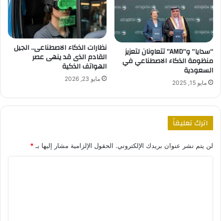
نظارات الذكاء الاصطناعى.. الجيل
“سدايا” و”AMD” تتعاونان لتعزيز
القادم الذى قد ينهى عصر
منظومة الذكاء الاصطناعي في
الهواتف الذكية
السعودية
مايو 23, 2026
مايو 15, 2025
اترك تعليقاً
لن يتم نشر عنوان بريدك الإلكتروني.
الحقول الإلزامية مشار إليها بـ
*
ا
ل
ت
ع