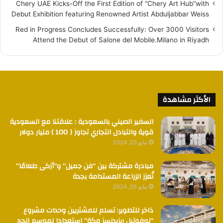
Chery UAE Kicks-Off the First Edition of “Chery Art Hub”with
Debut Exhibition featuring Renowned Artist Abduljabbar Weiss
Red in Progress Concludes Successfully: Over 3000 Visitors
Attend the Debut of Salone del Mobile.Milano in Riyadh
الأكثر مشاهدة
السفير الصيني بالسعودية : علاقتنا مع السعودية
قوية والتبادل التجاري تجاوز ( 100 ) مليار دولار
مايو 20, 2024
مبادرة مشتركة بين “فن جميل” و”أزكى طعامًا”
تُعزز الزراعة المستدامة بجدة
مايو 26, 2024
ذاخر للتطوير: تسلم للمشتريين وحدات مشروع
“نوفوتيل ريزيدنسز مكة” استعدادا لموسم الحج