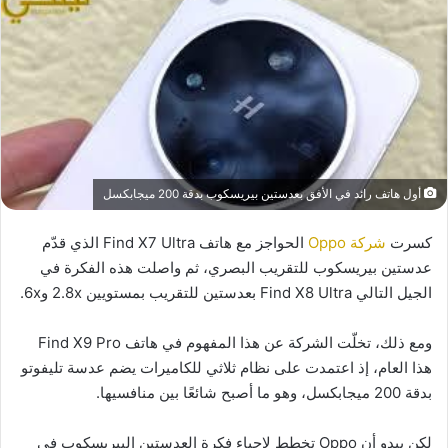
أول هاتف رائد في الأفق بعدستين بيريسكوب بدقة 200 ميجابكسل
كسرت
شركة Oppo
الحواجز مع هاتف Find X7 Ultra الذي قدّم
عدستين بيريسكوب للتقريب البصري، ثم واصلت هذه الفكرة في
الجيل التالي Find X8 Ultra بعدستين للتقريب بمستويين 2.8x و6x.
ومع ذلك، تخلّت الشركة عن هذا المفهوم في هاتف Find X9 Pro
هذا العام، إذ اعتمدت على نظام ثلاثي للكاميرات يضم عدسة تليفوتو
بدقة 200 ميجابكسل، وهو ما أصبح شائعًا بين منافسيها.
لكن يبدو أن Oppo تخطط لإحياء فكرة العدستين البيريسكوب في