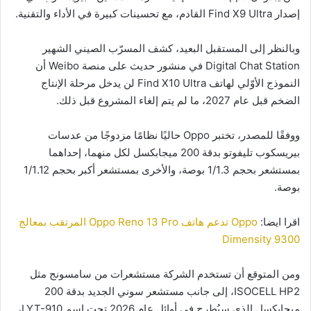
إصدار Find X9 Ultra القادم، مع تحسينات كبيرة في الأداء والتقنية.
وبالنظر إلى المستقبل البعيد، كشف المسرّب الصيني الشهير
Digital Chat Station في منشور حديث على منصة Weibo أن
النموذج الأوّلي لهاتف Find X10 Ultra لن يدخل مرحلة الإنتاج
الضخم قبل عام 2027، ما لم يتم إلغاء المشروع قبل ذلك.
ووفقًا للمصدر، تختبر Oppo حاليًا نظامًا مزدوجًا من عدسات
بيريسكوب تليفوتو بدقة 200 ميجابكسل لكل منهما، إحداهما
بمستشعر بحجم 1/1.3 بوصة، والأخرى بمستشعر أكبر بحجم 1/1.12
بوصة.
اقرا ايضا:
Oppo تدعم هاتف Oppo Reno 13 Pro المرتقب بمعالج
Dimensity 9300
ومن المتوقع أن تستخدم الشركة مستشعرات من سامسونج مثل
ISOCELL HP2، إلى جانب مستشعر سوني الجديد بدقة 200
ميجابكسل الذي سيُطرح في أوائل عام 2026 تحت اسم LYT-910،