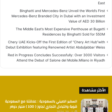
East
Binghatti and Mercedes-Benz Unveil the World’s First
Mercedes-Benz Branded City in Dubai with an Investment
Value of AED 30 Billion
The Middle East’s Most Expensive Penthouse at Bugatti
Residences by Binghatti Sold for 550M
Chery UAE Kicks-Off the First Edition of “Chery Art Hub”with
Debut Exhibition featuring Renowned Artist Abduljabbar Weiss
Red in Progress Concludes Successfully: Over 3000 Visitors
Attend the Debut of Salone del Mobile.Milano in Riyadh
الأكثر مشاهدة
السفير الصيني بالسعودية : علاقتنا مع السعودية
قوية والتبادل التجاري تجاوز ( 100 ) مليار دولار
مايو 20, 2024