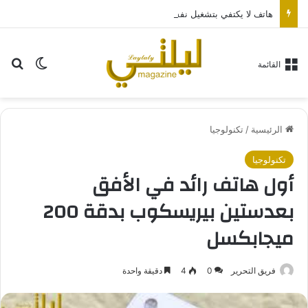
هاتف لا يكتفي بتشغيل نفسه: تجربة طاقة متقدمة مع HONOR X7e Plus 5G
بح
الوضع ا
القائمة
الرئيسية
/
تكنولوجيا
تكنولوجيا
أول هاتف رائد في الأفق
بعدستين بيريسكوب بدقة 200
ميجابكسل
فريق التحرير
0
4
دقيقة واحدة