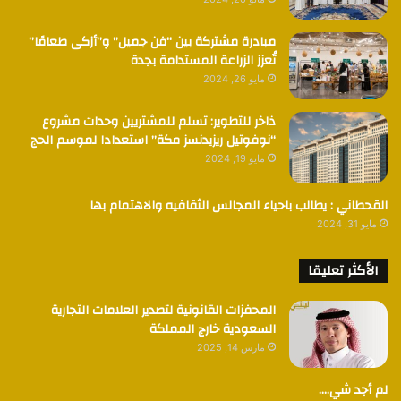
مبادرة مشتركة بين “فن جميل” و”أزكى طعامًا”
تُعزز الزراعة المستدامة بجدة
مايو 26, 2024
ذاخر للتطوير: تسلم للمشتريين وحدات مشروع
“نوفوتيل ريزيدنسز مكة” استعدادا لموسم الحج
مايو 19, 2024
القحطاني : يطالب باحياء المجالس الثقافيه والاهتمام بها
مايو 31, 2024
الأكثر تعليقا
المحفزات القانونية لتصدير العلامات التجارية
السعودية خارج المملكة
مارس 14, 2025
لم أجد شي….