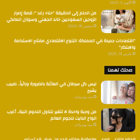
أكتوبر 2, 2023
من الحلم إلى الحقيقة “حناء رغد “: قصة إصرار
الزوجين السعوديين خالد الجهني وسوزان المالكي
سبتمبر 18, 2024
“اقتصادات جديدة في المملكة: التنوع الاقتصادي مفتاح الاستدامة
والابتكار”
مارس 16, 2025
صحتك تهمنا
ليس كل سرطان في العائلة بالضرورة وراثياً.. طبيب
يشرح
منذ يوم واحد
من وجبة واحدة لا تتغير لتناول اللحوم النية.. أغرب
انواع الدايت لنجوم العالم
منذ يوم واحد
الحزام الناري… الوعي والوقاية مفتاح الحد من مرض قد تستمر