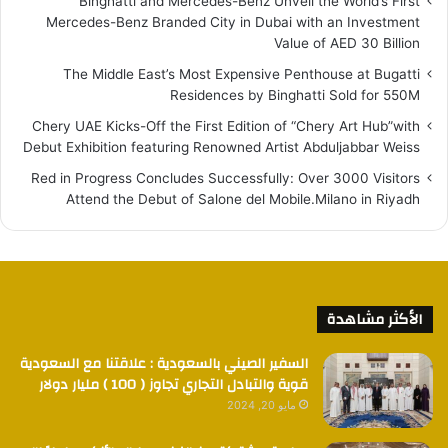
Binghatti and Mercedes-Benz Unveil the World’s First
Mercedes-Benz Branded City in Dubai with an Investment
Value of AED 30 Billion
The Middle East’s Most Expensive Penthouse at Bugatti
Residences by Binghatti Sold for 550M
Chery UAE Kicks-Off the First Edition of “Chery Art Hub”with
Debut Exhibition featuring Renowned Artist Abduljabbar Weiss
Red in Progress Concludes Successfully: Over 3000 Visitors
Attend the Debut of Salone del Mobile.Milano in Riyadh
الأكثر مشاهدة
السفير الصيني بالسعودية : علاقتنا مع السعودية
قوية والتبادل التجاري تجاوز ( 100 ) مليار دولار
مايو 20, 2024