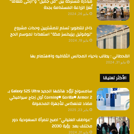
مبادرة مشتركة بين “فن جميل” و”أزكى طعامًا”
تُعزز الزراعة المستدامة بجدة
مايو 26, 2024
ذاخر للتطوير: تسلم للمشتريين وحدات مشروع
“نوفوتيل ريزيدنسز مكة” استعدادا لموسم الحج
مايو 19, 2024
القحطاني : يطالب باحياء المجالس الثقافيه والاهتمام بها
مايو 31, 2024
الأكثر تعليقا
سامسونج تزوّد هاتفها الجديد Galaxy S25 Ultra بـ
Corning® Gorilla® Armor 2 أول زجاج سيراميكي
مضاد للانعكاس للأجهزة المحمولة
يناير 23, 2025
“عواطف العلياني” اصبح للمرأة السعودية دور
مختلف بعد رؤية 2030
مايو 31, 2024