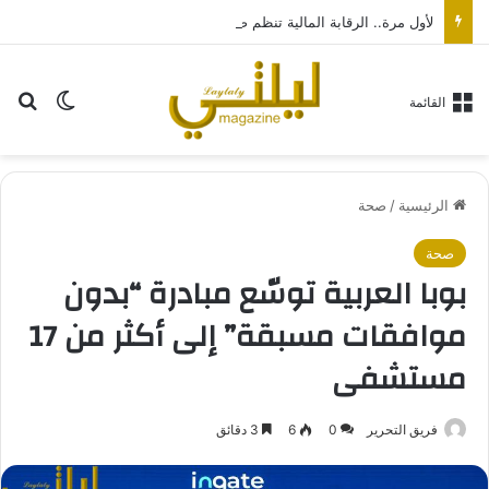
لأول مرة.. الرقابة المالية تنظم صناديق التحوط لتعميق البورصة وتنشيط سوق المشتقات
بح
الوضع ا
القائمة
الرئيسية
/
صحة
صحة
بوبا العربية توسّع مبادرة “بدون
موافقات مسبقة” إلى أكثر من 17
مستشفى
فريق التحرير
0
6
3 دقائق