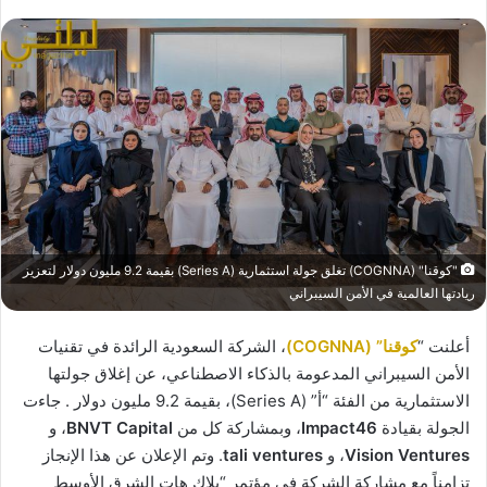
"كوقنا" (COGNNA) تغلق جولة استثمارية (Series A) بقيمة 9.2 مليون دولار لتعزيز
ريادتها العالمية في الأمن السيبراني
أعلنت “
كوقنا” (COGNNA)
، الشركة السعودية الرائدة في تقنيات
الأمن السيبراني المدعومة بالذكاء الاصطناعي، عن إغلاق جولتها
الاستثمارية من الفئة “أ” (Series A)، بقيمة 9.2 مليون دولار . جاءت
الجولة بقيادة
Impact46
، وبمشاركة كل من
BNVT Capital
، و
Vision Ventures
، و
tali ventures
. وتم الإعلان عن هذا الإنجاز
تزامناً مع مشاركة الشركة في مؤتمر “بلاك هات الشرق الأوسط