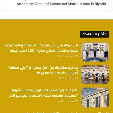
Attend the Debut of Salone del Mobile.Milano in Riyadh
الأكثر مشاهدة
السفير الصيني بالسعودية : علاقتنا مع السعودية
قوية والتبادل التجاري تجاوز ( 100 ) مليار دولار
مايو 20, 2024
مبادرة مشتركة بين “فن جميل” و”أزكى طعامًا”
تُعزز الزراعة المستدامة بجدة
مايو 26, 2024
ذاخر للتطوير: تسلم للمشتريين وحدات مشروع
“نوفوتيل ريزيدنسز مكة” استعدادا لموسم الحج
مايو 19, 2024