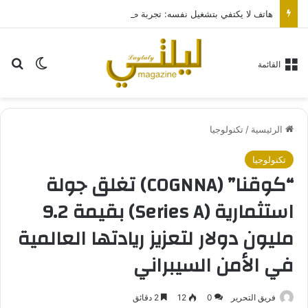
هاتف لا يكتفي بتشغيل نفسه: تجربة طاقة متقدمة مع HONOR X7e Plus 5G
بح
الوضع ا
القائمة
الرئيسية
/
تكنولوجيا
تكنولوجيا
“كوقنا” (COGNNA) تغلق جولة
استثمارية (Series A) بقيمة 9.2
مليون دولار لتعزيز ريادتها العالمية
في الأمن السيبراني
فريق التحرير
0
12
2 دقائق