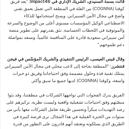
قالت بسمة السنيدي، الشريك الإداري في
Impact46:
“يعد فريق
كوقنا (COGNNA) من القلة في المنطقة التي تعمل بعمق تقني
واضح في مجال الأمن السيبراني. ويمنح استخدامها للذكاء
الاصطناعي الوكيل المؤسسات مستوى أعلى من الوضوح والسرعة
والموثوقية في اللحظات الحساسة. نثق بقدرتهم على تطوير منصة
أمن سيبراني سعودية قادرة على المنافسة عالمياً، ونسعد بمواصلة
دعم طموحهم.”
وقال قيس العيسى، الرئيس التنفيذي والشريك المؤسّس في فيجن
فنتشرز:
“المنطقة بحاجة إلى لاعب محلي في مجال الأمن السيبراني
يمتلك تقنية فذة وحلول مصممة وفق احتياجاتنا وفريق ذو خبرات
واسعة، وكوقنا (COGNNA) لديها جميع ما سبق وأكثر.
الفريق يدرك الفجوات التي تواجهها الشركات في منطقتنا، وقد بنَوا
منصّتهم وفق احتياجات تشغيلية واقعية وليست نظرية. تركيزهم على
رصد التهديدات مبكراً وتحسين طريقة تعامل الشركات معها يأتي من
سنوات من الخبرة العملية في هذا المجال. نرى فرصة كبيرة في
الطريق الذي يسلكونه ونعتقد أنهم قادرون على التطور من قدرة