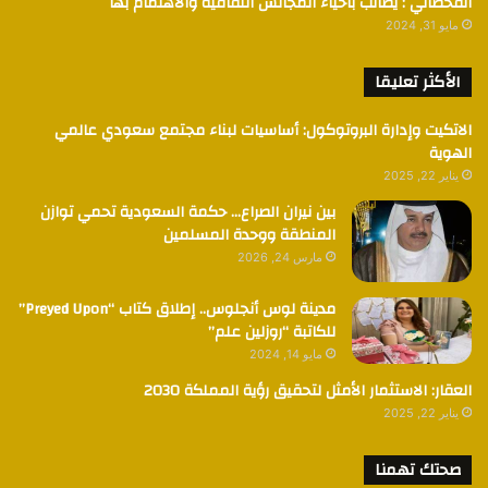
القحطاني : يطالب باحياء المجالس الثقافيه والاهتمام بها
مايو 31, 2024
الأكثر تعليقا
الاتكيت وإدارة البروتوكول: أساسيات لبناء مجتمع سعودي عالمي
الهوية
يناير 22, 2025
بين نيران الصراع… حكمة السعودية تحمي توازن
المنطقة ووحدة المسلمين
مارس 24, 2026
مدينة لوس أنجلوس.. إطلاق كتاب “Preyed Upon”
للكاتبة “روزلين علم”
مايو 14, 2024
العقار: الاستثمار الأمثل لتحقيق رؤية المملكة 2030
يناير 22, 2025
صحتك تهمنا