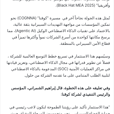
وأفريقيا” (Black Hat MEA 2025).
تُمثل هذه الجولة نجاحاً آخر في مسيرة “كوقنا” (COGNNA) نحو
تمكين المؤسسات من مواجهة التهديدات السيبرانية بثقة عالية،
بالاعتماد على تقنيات الذكاء الاصطناعي الوكيل (Agentic AI)، مما
يرسخ مكانتها كواحدة من أسرع الشركات نمواً وأكثرها تميزاً في
قطاع الأمن السيبراني بالمنطقة.
وسيُسهم هذا الاستثمار في تسريع خطط التوسع العالمية للشركة ،
فضلاً عن تطوير قدراتها في مجال الذكاء الاصطناعي، وتعزيز قيادتها
في مراكز العمليات الأمنية (SOC) المدعومة بالذكاء الاصطناعي
لتلبية الطلب المتنامي على ما تقدمه الشركة من حلول.
وفي تعليقه على هذه الخطوة، قال إبراهيم الشمراني، المؤسس
والرئيس التنفيذي لشركة كوقنا:
“هذا الاستثمار تأكيد على رؤيتنا الطموحة لنكون لاعب رئيسي في
حماية الفضاء السيبراني . نحن متحمسون للمرحلة المقبلة، حيث