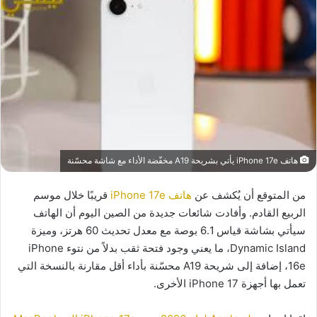
هاتف iPhone 17e يأتي بشريحة A19 مخفّضة الأداء مع شاشة محسّنة
من المتوقع أن يُكشف عن
هاتف iPhone 17e
قريبًا خلال موسم
الربيع القادم. وأفادت شائعات جديدة من الصين اليوم أن الهاتف
سيأتي بشاشة قياس 6.1 بوصة مع معدل تحديث 60 هرتز، وميزة
Dynamic Island، ما يعني وجود فتحة ثقب بدلاً من نتوء iPhone
16e، إضافة إلى شريحة A19 محسّنة بأداء أقل مقارنة بالنسخة التي
تعمل بها أجهزة iPhone 17 الأخرى.