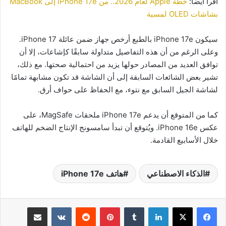
اقرا ايضا:
خطة Apple لعام 2026.. من iPhone 17e إلى MacBook
بشاشات OLED لمسية
سيكون iPhone 17e بالطبع أرخص جهاز ضمن عائلة iPhone 17.
وعلى الرغم من أن هذه التفاصيل متداولة سابقًا كإشاعات، إلا أن
توافق العديد من المصادر حولها يزيد من احتمالية صحتها. مع ذلك،
تشير بعض الشائعات السابقة إلى أن الشاشة قد تكون مشابهة تمامًا
لشاشة الجيل السابق مع نتوء، مع الحفاظ على حواف أرق.
كما من المتوقع أن يدعم iPhone 17e ملحقات MagSafe، على
عكس iPhone 16e. ويُتوقع أن تبدأ سامسونج الإنتاج الضخم للهاتف
خلال الأسابيع القادمة.
الذكاء الاصطناعي
هاتف iPhone 17e
لينكدإن
بينتيريست
مشاركة عبر البريد