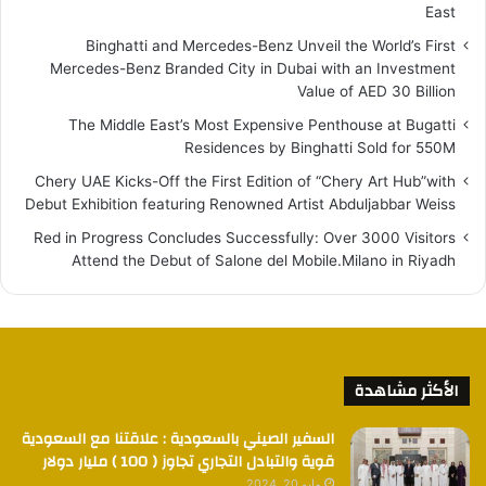
East
Binghatti and Mercedes-Benz Unveil the World’s First
Mercedes-Benz Branded City in Dubai with an Investment
Value of AED 30 Billion
The Middle East’s Most Expensive Penthouse at Bugatti
Residences by Binghatti Sold for 550M
Chery UAE Kicks-Off the First Edition of “Chery Art Hub”with
Debut Exhibition featuring Renowned Artist Abduljabbar Weiss
Red in Progress Concludes Successfully: Over 3000 Visitors
Attend the Debut of Salone del Mobile.Milano in Riyadh
الأكثر مشاهدة
السفير الصيني بالسعودية : علاقتنا مع السعودية
قوية والتبادل التجاري تجاوز ( 100 ) مليار دولار
مايو 20, 2024