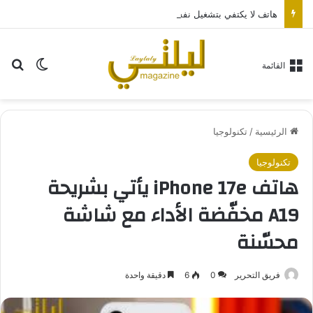
هاتف لا يكتفي بتشغيل نفسه: تجربة طاقة متقدمة مع HONOR X7e Plus 5G
بح
الوضع ا
القائمة
الرئيسية
/
تكنولوجيا
تكنولوجيا
هاتف iPhone 17e يأتي بشريحة
A19 مخفّضة الأداء مع شاشة
محسّنة
فريق التحرير
0
6
دقيقة واحدة