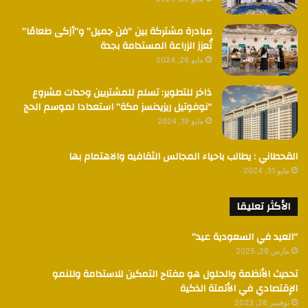
مبادرة مشتركة بين “فن جميل” و”أزكى طعامًا”
تُعزز الزراعة المستدامة بجدة
مايو 26, 2024
ذاخر للتطوير: تسلم للمشتريين وحدات مشروع
“نوفوتيل ريزيدنسز مكة” استعدادا لموسم الحج
مايو 19, 2024
القحطاني : يطالب باحياء المجالس الثقافيه والاهتمام بها
مايو 31, 2024
الأكثر تعليقا
“العيد في السعودية عيد”
مارس 29, 2025
تحديث الأنظمة والحلول هو مفتاح التمكين للاستدامة وللنمو
الإقتصادي في الأتمتة الذكية
نوفمبر 28, 2023