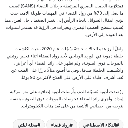
فمتلازمة العصب البصري المرتبطة برحلات الفضاء (SANS) تُصيب
ما يصل إلى 70% من رواد الفضاء في المهمات طويلة الأمد، حيث
يؤدي انتقال السوائل باتجاه الرأس إلى تغيير الضغط داخل العين، مما
يُسبب تسطح العصب البصري وتغيرات في الرؤية قد تستمر لسنوات
بعد العودة إلى الأرض.
ولعلّ أبرز هذه الحالات حادثةٌ سُجّلت عام 2020، حيث اكتُشفت
جلطة دموية في الوريد الوداجي لأحد رواد الفضاء أثناء فحص روتيني
بالموجات فوق الصوتية، ولم تظهر على رائد الفضاء أي أعراض،
واكتُشفت الجلطة صدفةً، وفي ما أصبح مثالًا بارزًا على الطب عن
بُعد، أشرف أطباء على الأرض على العلاج لأكثر من 90 يومًا.
ووُصفت أدوية مُسيّلة للدم، وأُرسلت أدوية إضافية على متن مركبة
إمداد، وأجرى رائد الفضاء فحوصات الموجات فوق الصوتية بنفسه
بتوجيه من أخصائيي الأشعة من على بُعد مئات الكيلومترات.
الذكاء الاصطناعي
رواد فضاء
مجلة ليلتي