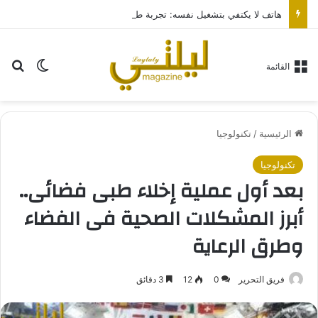
هاتف لا يكتفي بتشغيل نفسه: تجربة طاقة متقدمة مع HONOR X7e Plus 5G
بح
الوضع ا
القائمة
الرئيسية
/
تكنولوجيا
تكنولوجيا
بعد أول عملية إخلاء طبى فضائى..
أبرز المشكلات الصحية فى الفضاء
وطرق الرعاية
فريق التحرير
0
12
3 دقائق