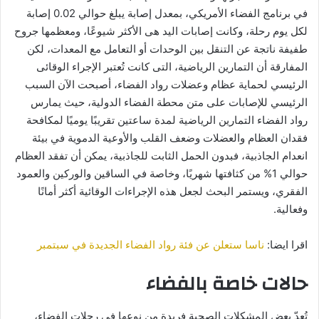
في برنامج الفضاء الأمريكي، بمعدل إصابة يبلغ حوالي 0.02 إصابة
لكل يوم رحلة، وكانت إصابات اليد هى الأكثر شيوعًا، ومعظمها جروح
طفيفة ناتجة عن التنقل بين الوحدات أو التعامل مع المعدات، لكن
المفارقة أن التمارين الرياضية، التى كانت تُعتبر الإجراء الوقائى
الرئيسي لحماية عظام وعضلات رواد الفضاء، أصبحت الآن السبب
الرئيسي للإصابات على متن محطة الفضاء الدولية، حيث يمارس
رواد الفضاء التمارين الرياضية لمدة ساعتين تقريبًا يوميًا لمكافحة
فقدان العظام والعضلات وضعف القلب والأوعية الدموية في بيئة
انعدام الجاذبية، فبدون الحمل الثابت للجاذبية، يمكن أن تفقد العظام
حوالي 1% من كثافتها شهريًا، وخاصة في الساقين والوركين والعمود
الفقري، ويستمر البحث لجعل هذه الإجراءات الوقائية أكثر أمانًا
وفعالية.
اقرا ايضا:
ناسا ستعلن عن فئة رواد الفضاء الجديدة في سبتمبر
حالات خاصة بالفضاء
تُعدّ بعض المشكلات الصحية فريدة من نوعها في رحلات الفضاء،