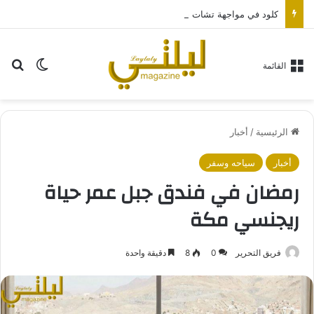
كلود في مواجهة تشات جي بي تي.. أي مساعد ذكاء اصطناعي يناسبك أكثر؟
بح
الوضع ا
القائمة
الرئيسية
/
أخبار
أخبار
سياحه وسفر
رمضان في فندق جبل عمر حياة
ريجنسي مكة
فريق التحرير
0
8
دقيقة واحدة