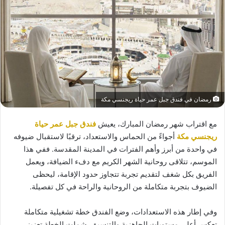
رمضان في فندق جبل عمر حياة ريجنسي مكة
مع اقتراب شهر رمضان المبارك، يعيش
فندق جبل عمر حياة
ريجنسي مكة
أجواءً من الحماس والاستعداد، ترقبًا لاستقبال ضيوفه
في واحدة من أبرز وأهم الفترات في المدينة المقدسة. ففي هذا
الموسم، تتلاقى روحانية الشهر الكريم مع دفء الضيافة، ويعمل
الفريق بكل شغف لتقديم تجربة تتجاوز حدود الإقامة، ليحظى
الضيوف بتجربة متكاملة من الروحانية والراحة في كل تفصيلة.
وفي إطار هذه الاستعدادات، وضع الفندق خطة تشغيلية متكاملة
تعكس أعلى مستويات الجاهزية والتنسيق. شملت الخطة تعزيز