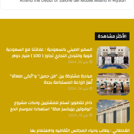
Attend the Debut of Salone del Mobile.Milano in Riyadh
الأكثر مشاهدة
السفير الصيني بالسعودية : علاقتنا مع السعودية
قوية والتبادل التجاري تجاوز ( 100 ) مليار دولار
مايو 20, 2024
مبادرة مشتركة بين “فن جميل” و”أزكى طعامًا”
تُعزز الزراعة المستدامة بجدة
مايو 26, 2024
ذاخر للتطوير: تسلم للمشتريين وحدات مشروع
“نوفوتيل ريزيدنسز مكة” استعدادا لموسم الحج
مايو 19, 2024
القحطاني : يطالب باحياء المجالس الثقافيه والاهتمام بها