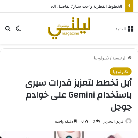
الخطوط القطرية و”جت ستار”: تفاصيل الحادث الوشيك على مدرج مطار سيدني
بح
الوضع ا
القائمة
الرئيسية
/
تكنولوجيا
تكنولوجيا
أبل تخطط لتعزيز قدرات سيرى
باستخدام Gemini على خوادم
جوجل
فريق التحرير
0
6
دقيقة واحدة