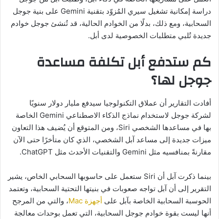
دراسة إمكانية تشغيل سيري المُزوّد بتقنية Gemini على بنية جوجل
السحابية، ومع ذلك، بدلًا من الخوادم الحالية، قد تُنشئ جوجل خوادم
جديدة تُلبي متطلبات الخصوصية لدى أبل.
كم ستدفع أبل تكلفة مساعدة
جوجل لها؟
أفادت التقارير أن عملاق التكنولوجيا سيدفع مليار دولار سنويًا
لشركة جوجل لاستخدام نماذج الذكاء الاصطناعي Gemini الخاصة
بها في مساعدها الشخصي Siri، ومن المتوقع أن يُضيف هذا التعاون
ميزات جديدة إلى مساعد آبل الشخصي، الذي كان متأخرًا حتى الآن
مقارنةً بمنافسيه مثل Gemini والتقنيات الأحدث مثل ChatGPT.
بينما ذكرت آبل أن Siri ستعمل على حاسوبها السحابي الخاص، يشير
التقرير إلى أن آبل تواجه صعوبات في بنيتها التحتية السحابية، وتعتمد
الحوسبة السحابية الخاصة بآبل على
أجهزة Mac
، والتي من المرجح
أنها ليست بقوة خوادم جوجل السحابية، التي تعمل بوحدات معالجة