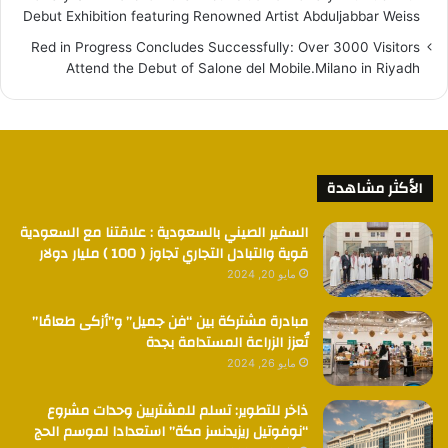
Debut Exhibition featuring Renowned Artist Abduljabbar Weiss
Red in Progress Concludes Successfully: Over 3000 Visitors
Attend the Debut of Salone del Mobile.Milano in Riyadh
الأكثر مشاهدة
السفير الصيني بالسعودية : علاقتنا مع السعودية
قوية والتبادل التجاري تجاوز ( 100 ) مليار دولار
مايو 20, 2024
مبادرة مشتركة بين “فن جميل” و”أزكى طعامًا”
تُعزز الزراعة المستدامة بجدة
مايو 26, 2024
ذاخر للتطوير: تسلم للمشتريين وحدات مشروع
“نوفوتيل ريزيدنسز مكة” استعدادا لموسم الحج