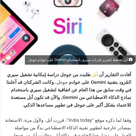
أبل تخطط لتعزيز قدرات سيرى باستخدام Gemini على خوادم جوجل
أفادت التقارير أن
أبل
طلبت من جوجل دراسة إمكانية تشغيل سيري
المُزود بتقنية Gemini على خوادم
جوجل،
وكانت الشركتان قد أعلنتا
في وقت سابق من هذا العام عن اتفاقية لتشغيل سيري باستخدام
نماذج الذكاء الاصطناعي من Gemini، والآن قد تكون أبل مستعدة
للاعتماد بشكل أكبر على جوجل في تطوير مساعدها الذكي.
وفقا لما ذكره موقع “India today”، قررت أبل، ولأول مرة، الاستعانة
بمصادر خارجية لتطوير تقنية الذكاء الاصطناعي بدلًا من مواصلة
العمل على مشاريعها الخاصة في ذكاء أبل، وطلبت أبل من جوجل