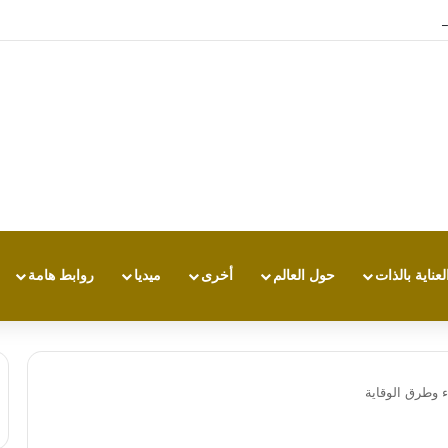
تجربة طاقة متقدمة مع HONOR X7e Plus 5G
لعناية بالذات
حول العالم
أخرى
ميديا
روابط هامة
ء وطرق الوقاية