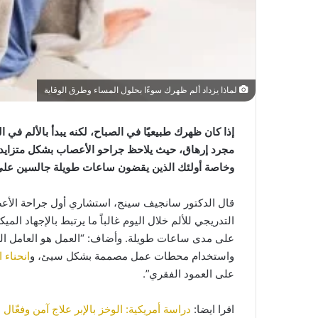
لماذا يزداد ألم ظهرك سوءًا بحلول المساء وطرق الوقاية
إذا كان ظهرك طبيعيًا في الصباح، لكنه يبدأ بالألم في 
مجرد إرهاق، حيث يلاحظ جراحو الأعصاب بشكل متزايد 
وخاصة أولئك الذين يقضون ساعات طويلة جالسين على ا
قال الدكتور سانجيف سينج، استشاري أول جراحة الأعص
التدريجي للألم خلال اليوم غالباً ما يرتبط بالإجهاد ال
على مدى ساعات طويلة. وأضاف: “العمل هو العامل ال
واستخدام محطات عمل مصممة بشكل سيئ، و
انحناء 
على العمود الفقري”.
اقرا ايضا:
دراسة أمريكية: الوخز بالإبر علاج آمن وفعّال