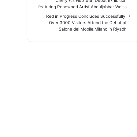
“Chery Art Hub”with Debut Exhibition
featuring Renowned Artist Abduljabbar Weiss
Red in Progress Concludes Successfully:
Over 3000 Visitors Attend the Debut of
Salone del Mobile.Milano in Riyadh