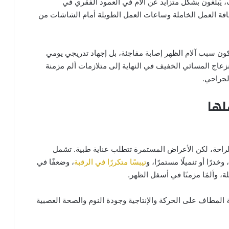
، يُبلغون بشكل متزايد عن آلام في العمود الفقري في
قافة العمل الخاملة وساعات العمل الطويلة أمام الشاشات من
يكون سبب آلام الظهر إصابة مفاجئة، بل إجهاد تدريجي يومي
انزعاج المسائي الخفيف في النهاية إلى متلازمات ألم مزمنة
الجراحي.
لها
لراحة، لكن الأعراض المستمرة تتطلب عناية طبية. تشمل
خدرًا أو تنميلًا مستمرًا، و
تيبسًا متكررًا في الرقبة
، وضعفًا في
 وألمًا مزمنًا في أسفل الظهر.
ية المطاف على الحركة والإنتاجية وجودة النوم والصحة العصبية