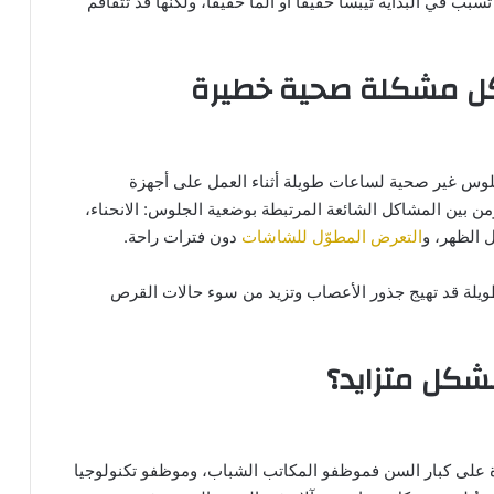
ب في البداية تيبساً خفيفاً أو ألماً خفيفاً، ولكنها قد تتفاقم
كل مشكلة صحية خطيرة
جلوس غير صحية لساعات طويلة أثناء العمل على أجهزة
ومن بين المشاكل الشائعة المرتبطة بوضعية الجلوس: الانحناء،
ل الظهر، و
التعرض المطوّل للشاشات
دون فترات راحة.
ويلة قد تهيج جذور الأعصاب وتزيد من سوء حالات القرص
بشكل متزايد؟
رة على كبار السن فموظفو المكاتب الشباب، وموظفو تكنولوجيا