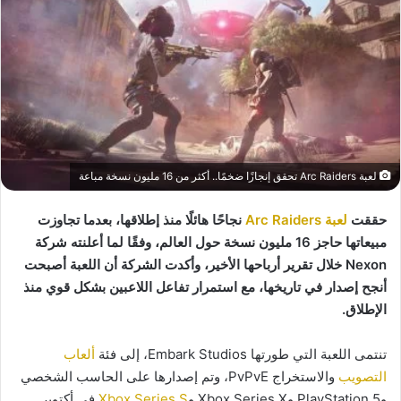
لعبة Arc Raiders تحقق إنجازًا ضخمًا.. أكثر من 16 مليون نسخة مباعة
حققت
لعبة Arc Raiders
نجاحًا هائلًا منذ إطلاقها، بعدما تجاوزت
مبيعاتها حاجز 16 مليون نسخة حول العالم، وفقًا لما أعلنته شركة
Nexon خلال تقرير أرباحها الأخير، وأكدت الشركة أن اللعبة أصبحت
أنجح إصدار في تاريخها، مع استمرار تفاعل اللاعبين بشكل قوي منذ
الإطلاق.
تنتمى اللعبة التي طورتها Embark Studios، إلى فئة
ألعاب
التصويب
والاستخراج PvPvE، وتم إصدارها على الحاسب الشخصي
وPlayStation 5 وXbox Series X و
Xbox Series S
في أكتوبر