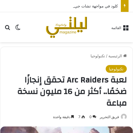
كلود في مواجهة تشات جي بي تي.. أي مساعد ذكاء اصطناعي يناسبك أكثر؟
بح
الوضع ا
القائمة
الرئيسية
/
تكنولوجيا
تكنولوجيا
لعبة Arc Raiders تحقق إنجازًا
ضخمًا.. أكثر من 16 مليون نسخة
مباعة
فريق التحرير
0
7
دقيقة واحدة