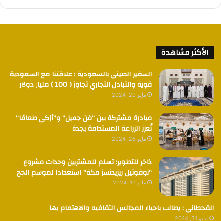
الأكثر مشاهدة
السفير الصيني بالسعودية : علاقتنا مع السعودية
قوية والتبادل التجاري تجاوز ( 100 ) مليار دولار
مايو 20, 2024
مبادرة مشتركة بين “فن جميل” و”أزكى طعامًا”
تُعزز الزراعة المستدامة بجدة
مايو 26, 2024
ذاخر للتطوير: تسلم للمشتريين وحدات مشروع
“نوفوتيل ريزيدنسز مكة” استعدادا لموسم الحج
مايو 19, 2024
القحطاني : يطالب باحياء المجالس الثقافيه والاهتمام بها
مايو 31, 2024