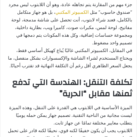
جزء مهم من المقارنة يتم تجاهله عادة، وهو أن اللابتوب ليس مجرد
“صندوق حاسوب” مثل
الكمبيوتر المكتبي
، بل هو جهاز متكامل
بالكامل، فعند شراء لابتوب، أنت تحصل على شاشة مدمجة، لوحة
مفاتيح، لوحة لمس، مكبرات صوت، كاميرا ويب، بطارية داخلية،
ومجموعة حساسات إضافية، وكل هذه المكونات يتم دمجها في
تصميم واحد مضغوط.
في المقابل، الكمبيوتر المكتبي غالبًا يُباع كهيكل أساسي فقط،
ويحتاج المستخدم لشراء الشاشة والإكسسوارات بشكل منفصل، ما
يجعل السعر الظاهري أقل رغم أن التكلفة النهائية قد تقترب أحيانًا.
تكلفة التنقل: الهندسة التي تدفع
ثمنها مقابل “الحرية”
الميزة الأساسية في اللابتوب هي القدرة على التنقل، وهذه الميزة
ليست مجانية من الناحية التقنية. تصميم جهاز يمكن حمله يوميًا
يتطلب معايير مختلفة تمامًا عن جهاز ثابت.
اللابتوب يجب أن يكون خفيفًا لكنه قوي، نحيفًا لكنه قادر على تحمل