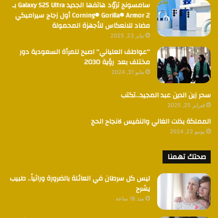
سامسونج تزوّد هاتفها الجديد Galaxy S25 Ultra بـ
Corning® Gorilla® Armor 2 أول زجاج سيراميكي
مضاد للانعكاس للأجهزة المحمولة
يناير 23, 2025
“عواطف العلياني” اصبح للمرأة السعودية دور
مختلف بعد رؤية 2030
مايو 31, 2024
سحر زين الدين عبد المجيد…تكتب
فبراير 25, 2025
المملكة بذلت الغالي والنفيس لانجاح الحج
يونيو 22, 2024
صحتك تهمنا
ليس كل سرطان في العائلة بالضرورة وراثياً.. طبيب
يشرح
منذ 18 ساعة