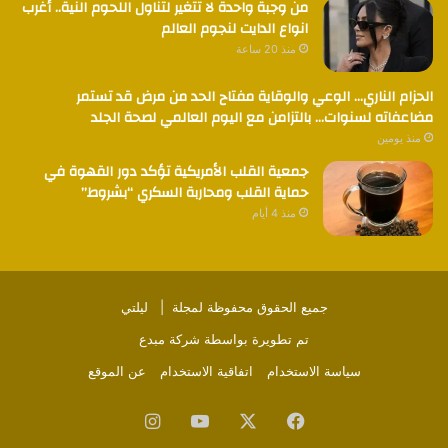
من وجبة واحدة لا تتغير لتناول اللحوم النية.. أغرب
انواع الدايت لنجوم العالم
منذ 20 ساعة
الحزام الناري… الوعي والوقاية مفتاح الحد من مرض قد تستمر
مضاعفاته لسنوات… بالتزامن مع اليوم العالمي لصحة الجلد
منذ يومين
جمعية القلب الأمريكية تؤكد دور القهوة في
حماية القلب ومحاربة السكري “بشروط”
منذ 4 أيام
جميع الحقوق محفوظة لمجلة |
ليلتي
تم تطويرة بواسطة
شركة مبدع
سياسة الاستخدام
اتفاقية الاستخدام
عن الموقع
فيسبوك
‫X
‫YouTube
انستقرام