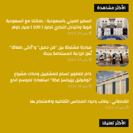
الأكثر مشاهدة
السفير الصيني بالسعودية : علاقتنا مع السعودية
قوية والتبادل التجاري تجاوز ( 100 ) مليار دولار
مايو 20, 2024
مبادرة مشتركة بين “فن جميل” و”أزكى طعامًا”
تُعزز الزراعة المستدامة بجدة
مايو 26, 2024
ذاخر للتطوير: تسلم للمشتريين وحدات مشروع
“نوفوتيل ريزيدنسز مكة” استعدادا لموسم الحج
مايو 19, 2024
القحطاني : يطالب باحياء المجالس الثقافيه والاهتمام بها
مايو 31, 2024
الأكثر تعليقا