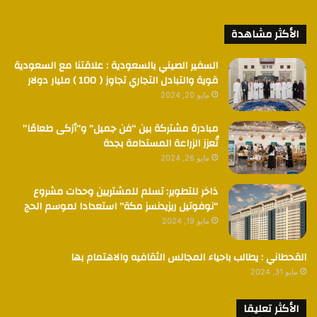
الأكثر مشاهدة
السفير الصيني بالسعودية : علاقتنا مع السعودية
قوية والتبادل التجاري تجاوز ( 100 ) مليار دولار
مايو 20, 2024
مبادرة مشتركة بين “فن جميل” و”أزكى طعامًا”
تُعزز الزراعة المستدامة بجدة
مايو 26, 2024
ذاخر للتطوير: تسلم للمشتريين وحدات مشروع
“نوفوتيل ريزيدنسز مكة” استعدادا لموسم الحج
مايو 19, 2024
القحطاني : يطالب باحياء المجالس الثقافيه والاهتمام بها
مايو 31, 2024
الأكثر تعليقا