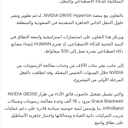
المتكاملة للذكاء الاصطناعي والتنقل،
بالتعاون مع منصة NVIDIA DRIVE Hyperion، لدعم تطوير ونشر
حلول التنقل الذاتي الجاهزة المتقدمة في السعودية والمنطقة.
ويرتكز هذا التعاون على استثمارات استراتيجية واسعة النطاق في
البنية التحتية للذكاء الاصطناعي، إذ تعتزم HUMAIN إنشاء مصانع
ذكاء اصطناعي بقدرة تصل إلى 500 ميغاواط،
إلى جانب نشر مئات الآلاف من وحدات معالجة الرسومات من
NVIDIA خلال السنوات الخمس المقبلة. وقد انطلقت بالفعل
المرحلة الأولى من المشروع،
والتي تشمل تشغيل حاسوب فائق الأداء من طراز NVIDIA GB300
Grace Blackwell مزود بـ 18 ألف وحدة معالجة رسومات وشبكات
InfiniBand، ما يؤسس لبنية حوسبة سيادية قادرة على دعم عمليات
تدريب المركبات ذاتية القيادة ومحاكاتها واختبار جاهزية الأساطيل
على نطاق واسع.