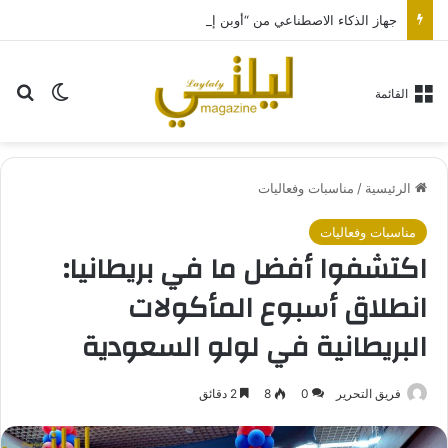
جهاز الذكاء الاصطناعي من “أوبن إيه آي” سيكون بحجم قرص الهوكي
بح
الوضع ا
القائمة
الرئيسية
/
مناسبات وفعاليات
مناسبات وفعاليات
اكتشفوا أفضل ما في بريطانيا:
انطلاق أسبوع المأكولات
البريطانية في لولو السعودية
فريق التحرير
0
8
2 دقائق