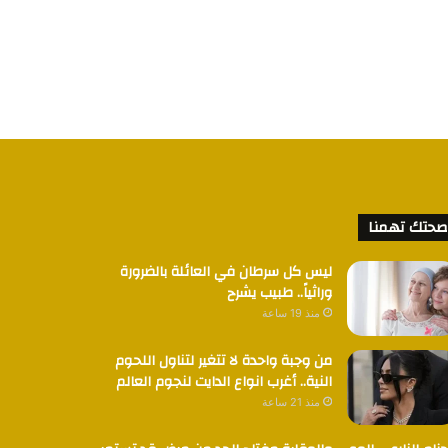
صحتك تهمنا
ليس كل سرطان في العائلة بالضرورة
وراثياً.. طبيب يشرح
منذ 19 ساعة
من وجبة واحدة لا تتغير لتناول اللحوم
النية.. أغرب انواع الدايت لنجوم العالم
منذ 21 ساعة