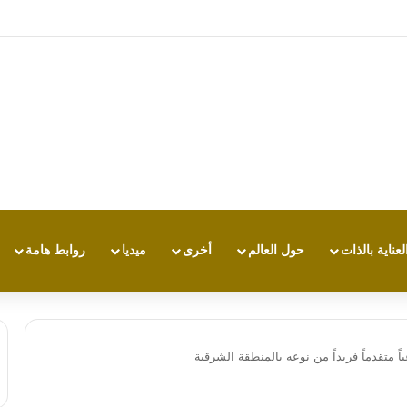
تجربة طاقة متقدمة مع HONOR X7e Plus 5G
لعناية بالذات
حول العالم
أخرى
ميديا
روابط هامة
اً متقدماً فريداً من نوعه بالمنطقة الشرقية