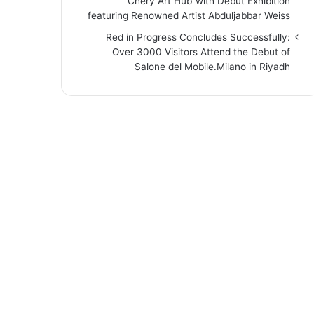
“Chery Art Hub”with Debut Exhibition
featuring Renowned Artist Abduljabbar Weiss
Red in Progress Concludes Successfully:
Over 3000 Visitors Attend the Debut of
Salone del Mobile.Milano in Riyadh