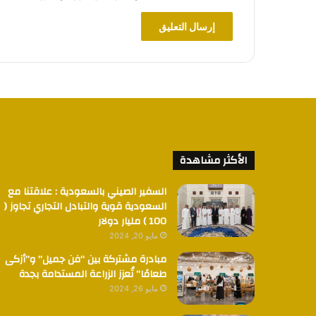
الأكثر مشاهدة
السفير الصيني بالسعودية : علاقتنا مع
السعودية قوية والتبادل التجاري تجاوز (
100 ) مليار دولار
مايو 20, 2024
مبادرة مشتركة بين “فن جميل” و”أزكى
طعامًا” تُعزز الزراعة المستدامة بجدة
مايو 26, 2024