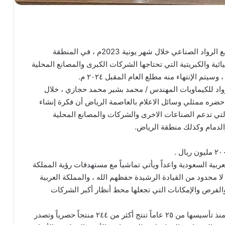
تستعد شركة مصنع الرواد للكيماويات للبدء بإنشاء مجمع الرواد الصناعي خلال شهر يونية 2023م ، في المنطقة
ائية والكبريتية التي تحتاجها الشركات الكبرى والمصانع المحلية
م الإنتهاء منه مطلع العام المقبل ٢٠٢٤ م.
د للكيماويات المهندس / محمد بشير محمد حجازي ، خلال
ضره ممثلي وسائل الاعلام بالعاصمة الرياض أن فكرة إنشاء
لتي تدعم الصناعات الاخرى والشركات والمصانع المحلية
ن الجبيل وبقيق والدمام وكذلك منطقة الرياض.
بية السعودية واعداً ويأتي تماشياً مع مستهدفات رؤية المملكة
من دعم لا محدود من القيادة الرشيدة حفظهم الله ، والمملكة العربية
الفرص والإمكانات التي تجعلها محط أنظار أكبر الشركات
عالمية .
ولفت حجازي ” الى أن شركة مصنع الرواد للكيماويات منذ تأسيسها من ٢٥ عاماً تنتج أكثر من ٢٤٤ منتجاً حصرياً وتصدر