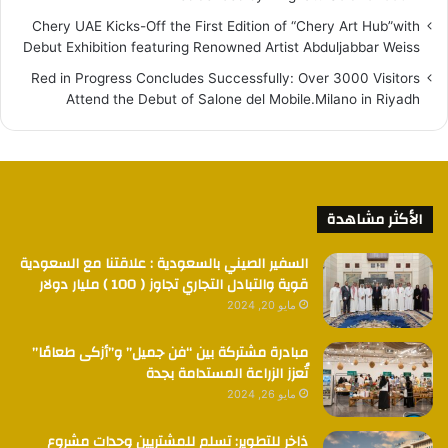
Chery UAE Kicks-Off the First Edition of “Chery Art Hub”with
Debut Exhibition featuring Renowned Artist Abduljabbar Weiss
Red in Progress Concludes Successfully: Over 3000 Visitors
Attend the Debut of Salone del Mobile.Milano in Riyadh
الأكثر مشاهدة
السفير الصيني بالسعودية : علاقتنا مع السعودية
قوية والتبادل التجاري تجاوز ( 100 ) مليار دولار
مايو 20, 2024
مبادرة مشتركة بين “فن جميل” و”أزكى طعامًا”
تُعزز الزراعة المستدامة بجدة
مايو 26, 2024
ذاخر للتطوير: تسلم للمشتريين وحدات مشروع