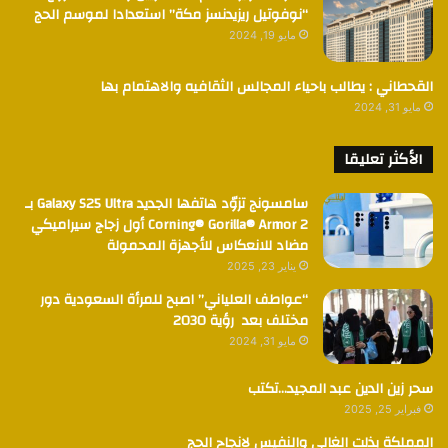
“نوفوتيل ريزيدنسز مكة” استعدادا لموسم الحج
مايو 19, 2024
القحطاني : يطالب باحياء المجالس الثقافيه والاهتمام بها
مايو 31, 2024
الأكثر تعليقا
سامسونج تزوّد هاتفها الجديد Galaxy S25 Ultra بـ
Corning® Gorilla® Armor 2 أول زجاج سيراميكي
مضاد للانعكاس للأجهزة المحمولة
يناير 23, 2025
“عواطف العلياني” اصبح للمرأة السعودية دور
مختلف بعد رؤية 2030
مايو 31, 2024
سحر زين الدين عبد المجيد…تكتب
فبراير 25, 2025
المملكة بذلت الغالي والنفيس لانجاح الحج