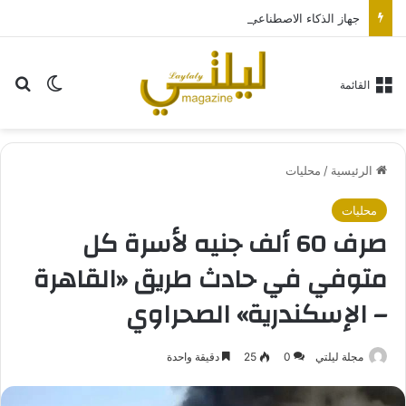
جهاز الذكاء الاصطناعي من “أوبن إيه آي” سيكون بحجم قرص الهوكي
بح
الوضع ا
القائمة
الرئيسية
/
محليات
محليات
صرف 60 ألف جنيه لأسرة كل
متوفي في حادث طريق «القاهرة
– الإسكندرية» الصحراوي
مجلة ليلتي
0
25
دقيقة واحدة