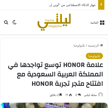
جهاز الذكاء الاصطناعي من “أوبن إيه آي” سيكون بحجم قرص الهوكي
بح
الوضع ا
القائمة
الرئيسية
/
تكنولوجيا
تكنولوجيا
علامة HONOR توسع تواجدها في
المملكة العربية السعودية مع
افتتاح متجر تجربة HONOR
مجلة ليلتي
0
11
2 دقائق