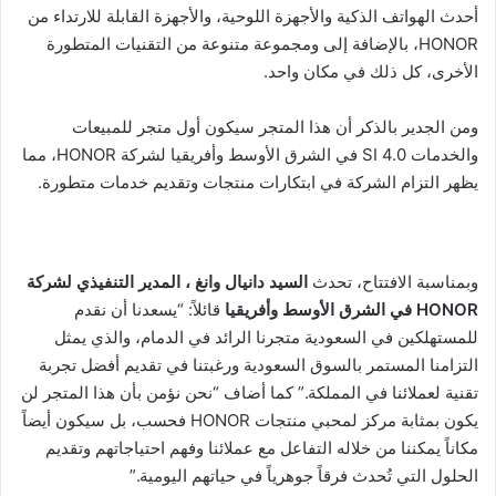
أحدث الهواتف الذكية والأجهزة اللوحية، والأجهزة القابلة للارتداء من
HONOR، بالإضافة إلى ومجموعة متنوعة من التقنيات المتطورة
الأخرى، كل ذلك في مكان واحد.
ومن الجدير بالذكر أن هذا المتجر سيكون أول متجر للمبيعات
والخدمات SI 4.0 في الشرق الأوسط وأفريقيا لشركة HONOR، مما
يظهر التزام الشركة في ابتكارات منتجات وتقديم خدمات متطورة.
وبمناسبة الافتتاح، تحدث
السيد دانيال وانغ ، المدير التنفيذي لشركة
HONOR
في الشرق الأوسط وأفريقيا
قائلاً: “يسعدنا أن نقدم
للمستهلكين في السعودية متجرنا الرائد في الدمام، والذي يمثل
التزامنا المستمر بالسوق السعودية ورغبتنا في تقديم أفضل تجربة
تقنية لعملائنا في المملكة.” كما أضاف “نحن نؤمن بأن هذا المتجر لن
يكون بمثابة مركز لمحبي منتجات HONOR فحسب، بل سيكون أيضاً
مكاناً يمكننا من خلاله التفاعل مع عملائنا وفهم احتياجاتهم وتقديم
الحلول التي تُحدث فرقاً جوهرياً في حياتهم اليومية.”