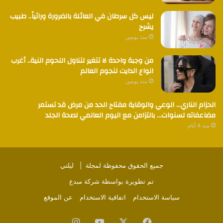
ليس كل سرطان في العائلة بالضرورة وراثياً.. طبيب
يشرح
منذ يومين
من وجبة واحدة لا تتغير لتناول اللحوم النية.. أغرب
انواع الدايت لنجوم العالم
منذ يومين
الحزام الناري… الوعي والوقاية مفتاح الحد من مرض قد تستمر
مضاعفاته لسنوات… بالتزامن مع اليوم العالمي لصحة الجلد
منذ 4 أيام
جميع الحقوق محفوظة لمجلة |
ليلتي
تم تطويرة بواسطة
شركة مبدع
سياسة الاستخدام
اتفاقية الاستخدام
عن الموقع
فيسبوك
‫X
‫YouTube
انستقرام