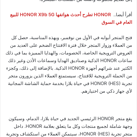
أقرأ أيضا..
HONOR تطرح أحدث هواتفها HONOR X9b 5G للبيع
العام في السوق
فتح المتجر أبوابه في الأول من نوفمبر، وبهذه المناسبة، حصل كل
من العملاء وزوار المتجر خلال فترة الافتتاح الضخم على العديد من
العروض الترويجية الخاصة، الخصومات، والهدايا المميزة بما في ذلك
ساعات HONOR الذكية وصناديق الهدايا وسماعات الأذن وغير ذلك
الكثير عند شرائهم أجهزة HONOR الذكية. بالإضافة إلى ذلك، وكجزء
من الحملة الترويجية للافتتاح، سيستمتع العملاء الذين يزورون متجر
تجربة HONOR (HES) في حياة بلازا بخدمة حماية الشاشة المجانية
لأي جهاز ذكي من اختيارهم.
يقع متجر HONOR الرئيسي الجديد في حياة بلازا، الدمام، وسيكون
وجهة شاملة لجميع منتجات وكل ما يتعلق بعلامة HONOR. داخل
متجر تجربة HONOR (HES)، سيتمكن العملاء من استكشاف وتجربة