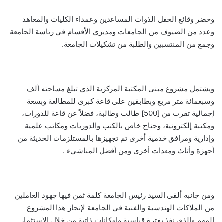
وحضر وقائع الحفل الذوات المساعدين وعمداء الكليات والمعاهد
وعدد من الضيوف من الجامعات ومديري الأقسام في رئاسة الجامعة
وجمع من المنتسبين والطلبة من تشكيلات الجامعة.
ويشتمل مشروع مبنى المكتبة المركزية الذي تبلغ مساحته ألف
وسبعمائة متر مربع وبطابقين على قاعة كبرى للمطالعة وبسعة
إجمالية تقرب من [500] طالب وطالبة، فضلاً عن قاعة للدورات،
ومكتبة إلكترونية، وجناح خاص بالكتب والدوريات ومكاتب علمية
وإدارية ومرافق خدمية أخرى تم تجهيزها بالمستلزمات الحديثة من
أجهزة وأثاث ومعدات أخرى ومن أفضل المناشيء .
ومن جانبه ألقى السيد رئيس الجامعة كلمة ثمن فيها جهود العاملين
من الملاكات الهندسية والفنية في الجامعة لإنجاز هذا المشروع
المهم والذي نفذ بفترة قياسية وإمكانات ذاتية من خلال الإستثمار