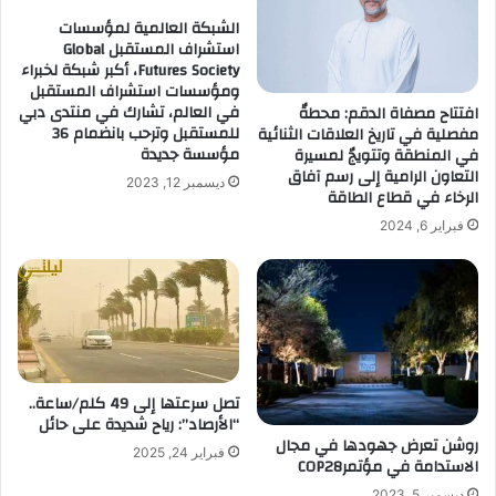
الشبكة العالمية لمؤسسات
استشراف المستقبل Global
Futures Society، أكبر شبكة لخبراء
ومؤسسات استشراف المستقبل
في العالم، تشارك في منتدى دبي
افتتاح مصفاة الدقم: محطةٌ
للمستقبل وترحب بانضمام 36
مفصلية في تاريخ العلاقات الثنائية
مؤسسة جديدة
في المنطقة وتتويجٌ لمسيرة
التعاون الرامية إلى رسم آفاق
ديسمبر 12, 2023
الرخاء في قطاع الطاقة
فبراير 6, 2024
تصل سرعتها إلى 49 كلم/ساعة..
“الأرصاد”: رياح شديدة على حائل
روشن تعرض جهودها في مجال
فبراير 24, 2025
الاستدامة في مؤتمرCOP28
ديسمبر 5, 2023