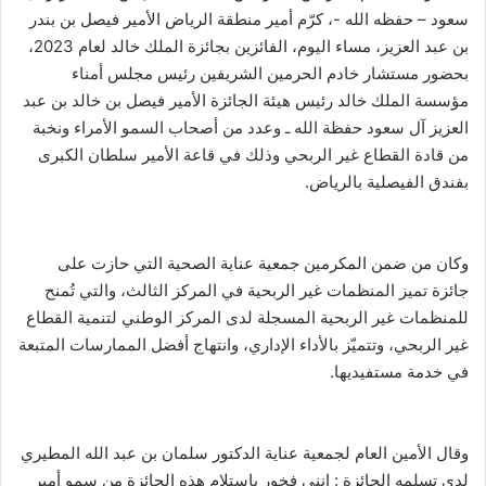
سعود – حفظه الله -، كرّم أمير منطقة الرياض الأمير فيصل بن بندر
بن عبد العزيز، مساء اليوم، الفائزين بجائزة الملك خالد لعام 2023،
بحضور مستشار خادم الحرمين الشريفين رئيس مجلس أمناء
مؤسسة الملك خالد رئيس هيئة الجائزة الأمير فيصل بن خالد بن عبد
العزيز آل سعود حفظة الله ـ وعدد من أصحاب السمو الأمراء ونخبة
من قادة القطاع غير الربحي وذلك في قاعة الأمير سلطان الكبرى
بفندق الفيصلية بالرياض.
وكان من ضمن المكرمين جمعية عناية الصحية التي حازت على
جائزة تميز المنظمات غير الربحية في المركز الثالث، والتي تُمنح
للمنظمات غير الربحية المسجلة لدى المركز الوطني لتنمية القطاع
غير الربحي، وتتميّز بالأداء الإداري، وانتهاج أفضل الممارسات المتبعة
في خدمة مستفيديها.
وقال الأمين العام لجمعية عناية الدكتور سلمان بن عبد الله المطيري
لدى تسلمه الجائزة : إنني فخور باستلام هذه الجائزة من سمو أمير