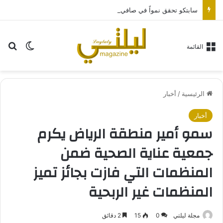
سابتكو تحقق نمواً في صافي الربح بنسبة 341% مقارنة بالنصف المماثل من عام 2025م
بح
الوضع ا
القائمة
الرئيسية
/
أخبار
أخبار
سمو أمير منطقة الرياض يكرم
جمعية عناية الصحية ضمن
المنظمات التي فازت بجائز تميز
المنظمات غير الربحية
مجلة ليلتي
0
15
2 دقائق