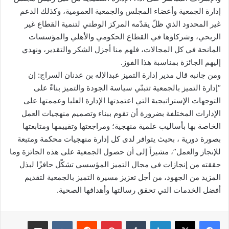
إدارة الجمعية وأعضاء المجلس والجمعية العمومية، وكذلك الدعم
غير المحدود الذي ظلّ يقدّمه المركز الوطني لتنمية القطاع غير
الربحي، وشركاؤها في القطاع الحكومي والأهلي والمؤسسات
المانحة في كل المجالات، فلهم منا أجزل الشكر والتقدير، ونهدي
إليهم الجائزة بمناسبة هذا الفوز.
ومن جانبه قال مدير إدارة التميز عبدالإله بن عدنان السراج: إن
“إدارة التميز بالجمعية تتبنّي سياسة الجودة والتميز بناءً على
التوجهات الإستراتيجية التي اعتمدتها الإدارة العليا وعممتها على
الإدارات المختلفة بضرورة أن تقوم ببناء وتصميم منهجيات العمل
الخاصة بها بأساليب علمية منهجية؛ ومراجعتها وتقييمها ومتابعتها
بصورة دورية ، بحيث يتوافر لدى كل إدارة منهجيات محكمة ومتبعة
للإنجاز والعمل”، مشيراً إلى أن حصول الجمعية على هذه الجائزة وما
حققته من إنجازات في مجال التميز المؤسسي تشكّل حافزًا لبذل
المزيد من الجهود، من أجل تعزيز مسيرة التميز بالجمعية لتقديم
أفضل الخدمات التي تحقق رسالتها وأهدافها الصحية.
لينكدإن
بينتيريست
مشاركة عبر البريد