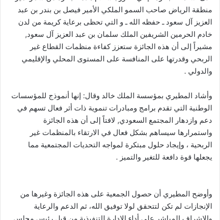
منطقة الرياض صاحب السمو الملكي الأمير فيصل بن بندر بن عبد
العزيز آل سعود ـ حفظه الله ـ و التي تحظى برعاية كريمة من لدن
خادم الحرمين الشريفين الملك سلمان بن عبد العزيز آل سعود,
مشيراً إلى أن هذه الجائزة ستعزز كفاءة منظمات القطاع غير
الربحي وقدرتها على المنافسة على المستوى المحلي والإقليمي
والدولي .
وأشاد المطيري بمؤسسة الملك خالد وقال: إنها أنموذج للمؤسسات
الوطنية التي تقدم برامج ومبادرات تنموية ذات أثر فعال تسهم في
دعم وازدهار المجتمع السعودي, لافتاً إلى أن هذه الجائزة
واستمرارها سيساهم بشكل فعال في الارتقاء بالمنظمات غير
الربحية ، وإيجاد حلول مبتكرة لمواجه التحديات المجتمعية مما
يجعلها قوة دافعة للتغير والتميز .
وأوضح المطيري أن حصول الجمعية على هذه الجائزة وغيرها من
الإنجازات لم تكن لتتحقق لولا توفيق الله، ثم الدعم والرعاية
والإشراف المباشر على أداء الإدارة التنفيذية من قبل رئيس مجلس