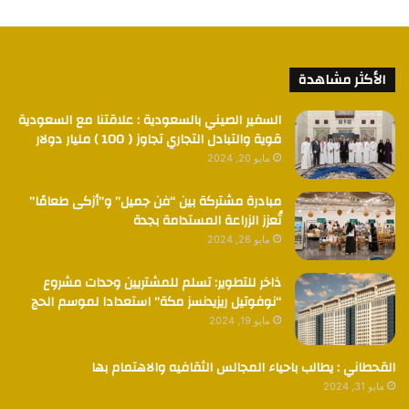
الأكثر مشاهدة
السفير الصيني بالسعودية : علاقتنا مع السعودية
قوية والتبادل التجاري تجاوز ( 100 ) مليار دولار
مايو 20, 2024
مبادرة مشتركة بين “فن جميل” و”أزكى طعامًا”
تُعزز الزراعة المستدامة بجدة
مايو 26, 2024
ذاخر للتطوير: تسلم للمشتريين وحدات مشروع
“نوفوتيل ريزيدنسز مكة” استعدادا لموسم الحج
مايو 19, 2024
القحطاني : يطالب باحياء المجالس الثقافيه والاهتمام بها
مايو 31, 2024