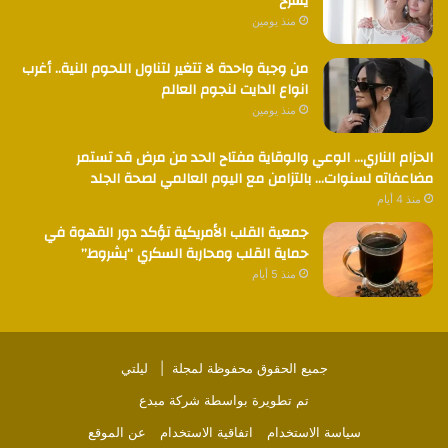
يشرح
منذ يومين
من وجبة واحدة لا تتغير لتناول اللحوم النية.. أغرب
انواع الدايت لنجوم العالم
منذ يومين
الحزام الناري… الوعي والوقاية مفتاح الحد من مرض قد تستمر
مضاعفاته لسنوات… بالتزامن مع اليوم العالمي لصحة الجلد
منذ 4 أيام
جمعية القلب الأمريكية تؤكد دور القهوة في
حماية القلب ومحاربة السكري “بشروط”
منذ 5 أيام
جميع الحقوق محفوظة لمجلة |
ليلتي
تم تطويرة بواسطة
شركة مبدع
سياسة الاستخدام
اتفاقية الاستخدام
عن الموقع