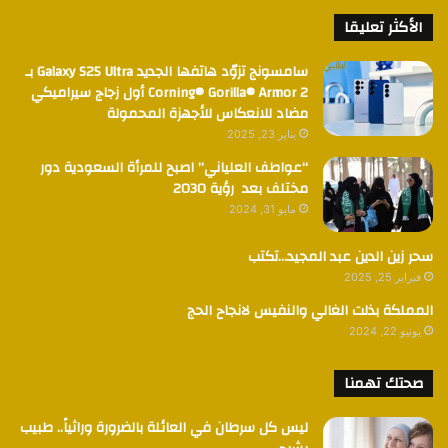
الأكثر تعليقا
سامسونج تزوّد هاتفها الجديد Galaxy S25 Ultra بـ
Corning® Gorilla® Armor 2 أول زجاج سيراميكي
مضاد للانعكاس للأجهزة المحمولة
يناير 23, 2025
“عواطف العلياني” اصبح للمرأة السعودية دور
مختلف بعد رؤية 2030
مايو 31, 2024
سحر زين الدين عبد المجيد…تكتب
فبراير 25, 2025
المملكة بذلت الغالي والنفيس لانجاح الحج
يونيو 22, 2024
صحتك تهمنا
ليس كل سرطان في العائلة بالضرورة وراثياً.. طبيب