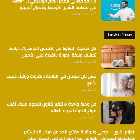
د. رافد فطاني المدير العام الإقليمي لـ. “Alexa”
في منطقة الشرق الأوسط وشمال أفريقيا
مايو 31, 2024
صحتك تهمنا
هل تحميك الساونا من الطقس القاسي؟.. دراسة
تكشف علاقة الحرارة بالقدرة على التحمل
منذ 4 ساعات
ليس كل سرطان في العائلة بالضرورة وراثياً.. طبيب
يشرح
منذ يومين
من وجبة واحدة لا تتغير لتناول اللحوم النية.. أغرب
انواع الدايت لنجوم العالم
منذ يومين
الحزام الناري… الوعي والوقاية مفتاح الحد من مرض قد تستمر
مضاعفاته لسنوات… بالتزامن مع اليوم العالمي لصحة الجلد