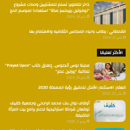
ذاخر للتطوير: تسلم للمشتريين وحدات مشروع
“نوفوتيل ريزيدنسز مكة” استعدادا لموسم الحج
مايو 19, 2024
القحطاني : يطالب باحياء المجالس الثقافيه والاهتمام بها
مايو 31, 2024
الأكثر تعليقا
مدينة لوس أنجلوس.. إطلاق كتاب “Preyed Upon”
للكاتبة “روزلين علم”
مايو 14, 2024
العقار: الاستثمار الأمثل لتحقيق رؤية المملكة 2030
يناير 22, 2025
أوقاف نوال بنت محمد الراجحي وجمعية كفيف
توقعان شراكة استراتيجية لدعم برامج بيت المرأة
الكفيفة
يونيو 2, 2026