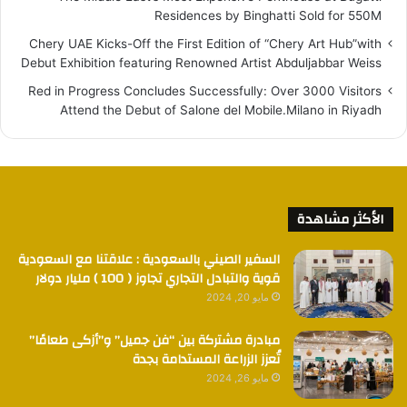
Residences by Binghatti Sold for 550M
Chery UAE Kicks-Off the First Edition of “Chery Art Hub”with
Debut Exhibition featuring Renowned Artist Abduljabbar Weiss
Red in Progress Concludes Successfully: Over 3000 Visitors
Attend the Debut of Salone del Mobile.Milano in Riyadh
الأكثر مشاهدة
السفير الصيني بالسعودية : علاقتنا مع السعودية
قوية والتبادل التجاري تجاوز ( 100 ) مليار دولار
مايو 20, 2024
مبادرة مشتركة بين “فن جميل” و”أزكى طعامًا”
تُعزز الزراعة المستدامة بجدة
مايو 26, 2024