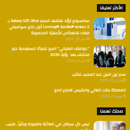
الأكثر تعليقا
سامسونج تزوّد هاتفها الجديد Galaxy S25 Ultra بـ
Corning® Gorilla® Armor 2 أول زجاج سيراميكي
مضاد للانعكاس للأجهزة المحمولة
يناير 23, 2025
“عواطف العلياني” اصبح للمرأة السعودية دور
مختلف بعد رؤية 2030
مايو 31, 2024
سحر زين الدين عبد المجيد…تكتب
فبراير 25, 2025
المملكة بذلت الغالي والنفيس لانجاح الحج
يونيو 22, 2024
صحتك تهمنا
ليس كل سرطان في العائلة بالضرورة وراثياً.. طبيب