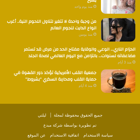
يشرح
منذ يوم واحد
من وجبة واحدة لا تتغير لتناول اللحوم النية.. أغرب
انواع الدايت لنجوم العالم
منذ يومين
الحزام الناري… الوعي والوقاية مفتاح الحد من مرض قد تستمر
مضاعفاته لسنوات… بالتزامن مع اليوم العالمي لصحة الجلد
منذ 3 أيام
جمعية القلب الأمريكية تؤكد دور القهوة في
حماية القلب ومحاربة السكري “بشروط”
منذ 4 أيام
جميع الحقوق محفوظة لمجلة |
ليلتي
تم تطويرة بواسطة
شركة مبدع
سياسة الاستخدام
اتفاقية الاستخدام
عن الموقع