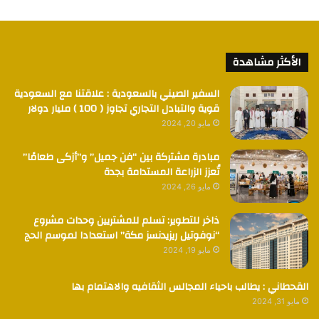
الأكثر مشاهدة
السفير الصيني بالسعودية : علاقتنا مع السعودية
قوية والتبادل التجاري تجاوز ( 100 ) مليار دولار
مايو 20, 2024
مبادرة مشتركة بين “فن جميل” و”أزكى طعامًا”
تُعزز الزراعة المستدامة بجدة
مايو 26, 2024
ذاخر للتطوير: تسلم للمشتريين وحدات مشروع
“نوفوتيل ريزيدنسز مكة” استعدادا لموسم الحج
مايو 19, 2024
القحطاني : يطالب باحياء المجالس الثقافيه والاهتمام بها
مايو 31, 2024