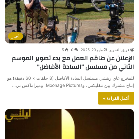
أخبار
فريق التحرير
مايو 29, 2025
0
5
الإعلان عن طاقم العمل مع بدء تصوير الموسم
الثاني من مسلسل “السادة الأفاضل”
للمخرج غاي ريتشي مسلسل السادة الأفاضل (8 حلقات × 60 دقيقة) هو
إنتاج مشترك بين نتفليكس، وMoonage Pictures، وميراماكس تي…
أكمل القراءة »