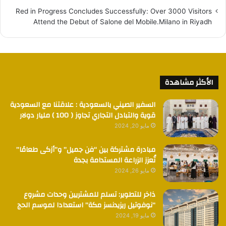
Red in Progress Concludes Successfully: Over 3000 Visitors
Attend the Debut of Salone del Mobile.Milano in Riyadh
الأكثر مشاهدة
السفير الصيني بالسعودية : علاقتنا مع السعودية
قوية والتبادل التجاري تجاوز ( 100 ) مليار دولار
مايو 20, 2024
مبادرة مشتركة بين “فن جميل” و”أزكى طعامًا”
تُعزز الزراعة المستدامة بجدة
مايو 26, 2024
ذاخر للتطوير: تسلم للمشتريين وحدات مشروع
“نوفوتيل ريزيدنسز مكة” استعدادا لموسم الحج
مايو 19, 2024