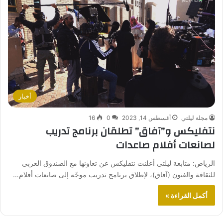
أخبار
مجلة ليلتي
أغسطس 14, 2023
0
16
نتفليكس و”آفاق” تطلقان برنامج تدريب
لصانعات أفلام صاعدات
الرياض: متابعة ليلتي أعلنت نتفليكس عن تعاونها مع الصندوق العربي
للثقافة والفنون (آفاق)، لإطلاق برنامج تدريب موجّه إلى صانعات أفلام…
أكمل القراءة »