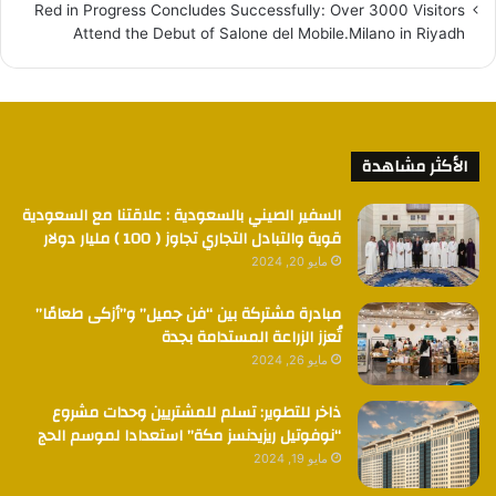
Red in Progress Concludes Successfully: Over 3000 Visitors
Attend the Debut of Salone del Mobile.Milano in Riyadh
الأكثر مشاهدة
السفير الصيني بالسعودية : علاقتنا مع السعودية
قوية والتبادل التجاري تجاوز ( 100 ) مليار دولار
مايو 20, 2024
مبادرة مشتركة بين “فن جميل” و”أزكى طعامًا”
تُعزز الزراعة المستدامة بجدة
مايو 26, 2024
ذاخر للتطوير: تسلم للمشتريين وحدات مشروع
“نوفوتيل ريزيدنسز مكة” استعدادا لموسم الحج
مايو 19, 2024