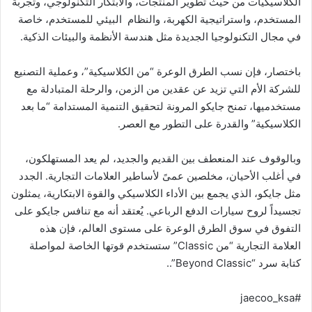
الكلاسيكيات من حيث تطوير المنتجات، والابتكار التكنولوجي، وتجربة
المستخدم، واستراتيجية الكهربة، والنظام البيئي للمستخدم، خاصة
في مجال التكنولوجيا الجديدة مثل هندسة الأنظمة والبيئات الذكية.
باختصار، فإن نسب الطرق الوعرة “من الكلاسيكية”، وعملية التصنيع
للشركة الأم التي تزيد عن عقدين من الزمن، والرحلة المتبادلة مع
مستخدميها، تمنح جايكو المرونة لتحقيق التنمية المستدامة “ما بعد
الكلاسيكية” والقدرة على التطور مع العصر.
وبالوقوف عند المنعطف بين القديم والجديد، لم يعد المستهلكون،
في أغلب الأحيان، مخلصين عمىً لأساطير العلامات التجارية. الجدد
مثل جايكو، الذي يجمع بين الأداء الكلاسيكي والقوة الابتكارية، يمثلون
تجسيداً لروح سيارات الدفع الرباعي. يُعتقد أنه مع تنافس جايكو على
التفوق في سوق الطرق الوعرة على مستوى العالم، فإن هذه
العلامة التجارية “من Classic” ستستخدم قوتها الخاصة لمواصلة
كتابة سرد “Beyond Classic”..
#jaecoo_ksa