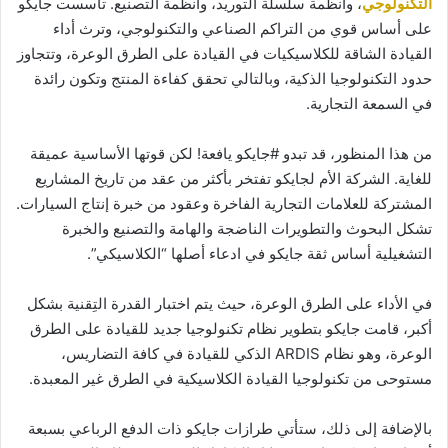
التكنولوجي
، وأنظمة سلسلة التوريد، وأنظمة التصنيع. تأسست جايكو
على أساس قوي من التراكم الصناعي والتكنولوجي، وترث أداء
القيادة الشاقة للكلاسيكيات في القيادة على الطرق الوعرة، وتتجاوز
حدود التكنولوجيا الذكية، وبالتالي تحقق كفاءة المنتج وتكون رائدة
في السمعة التجارية.
من هذا المنظور، قد تبدو #جايكو يافعة! لكن قوتها الأساسية عميقة
للغاية. الشركة الأم لجايكو تفتخر بأكثر من عقد من تاريخ المشاريع
المشتركة للعلامات التجارية الفاخرة وعقود من خبرة إنتاج السيارات.
تشكل البحوث والتطويرات الناضجة والهامة والتصنيع والخبرة
التشغيلية أساس ثقة جايكو في ادعاء أصلها “الكلاسيكي”.
في الأداء على الطرق الوعرة، حيث يتم اختبار القدرة التِقنية بشكل
أكبر، قامت جايكو بتطوير نظام تكنولوجيا جديد للقيادة على الطرق
الوعرة، وهو نظام ARDIS الذكي للقيادة في كافة التضاريس،
مستوحى من تكنولوجيا القيادة الكلاسيكية في الطرق غير المعبدة.
بالإضافة إلى ذلك، ستأتي طرازات جايكو ذات الدفع الرباعي بسبعة