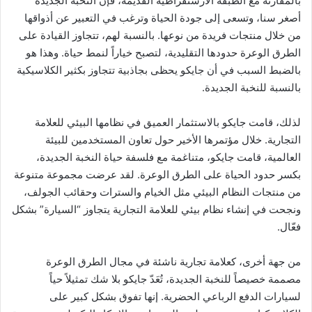
بالمقارنة مع الطبقة الأرستقراطية القديمة، فإن النخبة الجديدة
أصغر سنا، وتسعى إلى جودة الحياة وترغب في التعبير عن أذواقها
من خلال منتجات فريدة من نوعها. بالنسبة لهم، تتجاوز القيادة على
الطرق الوعرة حدودها التقليدية، لتصبح خياراً لنمط حياة. وهذا هو
بالضبط السبب في أن جايكو يحظى بجاذبية تتجاوز بكثير الكلاسيكية
بالنسبة للنخبة الجديدة.
لذلك، قامت جايكو بالاستثمار العميق في نظامها البيئي للعلامة
التجارية. خلال مؤتمرها الأخير حول تعاون المستخدمين للبيئة
العالمية، قامت جايكو، متناغمة مع فلسفة حياة النخبة الجديدة،
بكسر حدود الحياة على الطرق الوعرة. لقد عرضت مجموعة متنوعة
من منتجات النظام البيئي مثل الخيام والسترات وحقائب الجولف،
ونجحت في إنشاء نظام بيئي للعلامة التجارية يتجاوز “السيارة” بشكل
فعّال.
من جهة أخرى، كعلامة تجارية ناشئة في مجال الطرق الوعرة
مصممة خصيصاً للنخبة الجديدة، تُعَدّ جايكو بلا شك تمثيلاً حياً
لسيارات الدفع الرباعي الحضرية. إنها تفوق بشكل كبير على