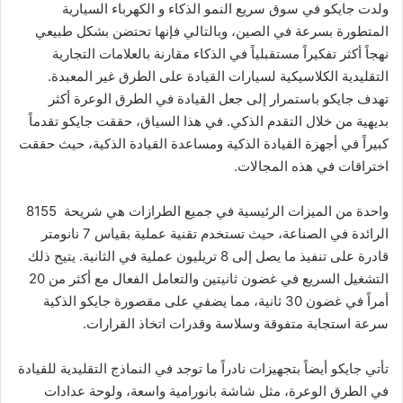
ولدت جايكو في سوق سريع النمو الذكاء و الكهرباء السيارية
المتطورة بسرعة في الصين، وبالتالي فإنها تحتضن بشكل طبيعي
نهجاً أكثر تفكيراً مستقبلياً في الذكاء مقارنة بالعلامات التجارية
التقليدية الكلاسيكية لسيارات القيادة على الطرق غير المعبدة.
تهدف جايكو باستمرار إلى جعل القيادة في الطرق الوعرة أكثر
بديهية من خلال التقدم الذكي. في هذا السياق، حققت جايكو تقدماً
كبيراً في أجهزة القيادة الذكية ومساعدة القيادة الذكية، حيث حققت
اختراقات في هذه المجالات.
واحدة من الميزات الرئيسية في جميع الطرازات هي شريحة 8155
الرائدة في الصناعة، حيث تستخدم تقنية عملية بقياس 7 نانومتر
قادرة على تنفيذ ما يصل إلى 8 تريليون عملية في الثانية. يتيح ذلك
التشغيل السريع في غضون ثانيتين والتعامل الفعال مع أكثر من 20
أمراً في غضون 30 ثانية، مما يضفي على مقصورة جايكو الذكية
سرعة استجابة متفوقة وسلاسة وقدرات اتخاذ القرارات.
تأتي جايكو أيضاً بتجهيزات نادراً ما توجد في النماذج التقليدية للقيادة
في الطرق الوعرة، مثل شاشة بانورامية واسعة، ولوحة عدادات