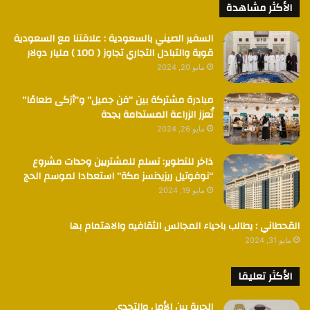
الأكثر مشاهدة
السفير الصيني بالسعودية : علاقتنا مع السعودية
قوية والتبادل التجاري تجاوز ( 100 ) مليار دولار
مايو 20, 2024
مبادرة مشتركة بين “فن جميل” و”أزكى طعامًا”
تُعزز الزراعة المستدامة بجدة
مايو 26, 2024
ذاخر للتطوير: تسلم للمشتريين وحدات مشروع
“نوفوتيل ريزيدنسز مكة” استعدادا لموسم الحج
مايو 19, 2024
القحطاني : يطالب باحياء المجالس الثقافيه والاهتمام بها
مايو 31, 2024
الأكثر تعليقا
الحرية بين الأمل والتحدي