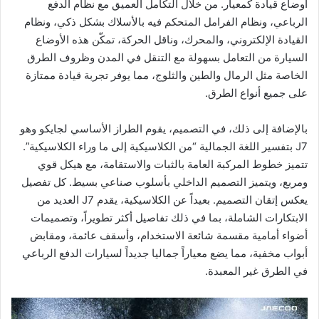
أوضاع قيادة كمعيار. من خلال التكامل العميق مع نظام الدفع
الرباعي، ونظام الفرامل المتحكم فيه بالأسلاك بشكل ذكي، ونظام
القيادة الإلكتروني، والمحرك، وناقل الحركة، تمكّن هذه الأوضاع
السيارة من التعامل بسهولة مع التنقل في المدن وظروف الطرق
الخاصة مثل الرمال والطين والثلوج، مما يوفر تجربة قيادة ممتازة
على جميع أنواع الطرق.
بالإضافة إلى ذلك، في التصميم، يقوم الطراز الأساسي لجايكو وهو
J7 بتفسير اللغة الجمالية “من الكلاسيكية إلى ما وراء الكلاسيكية”.
تتميز خطوط المركبة العامة بالثبات والاستقامة، مع هيكل قوي
ومربع، ويتميز التصميم الداخلي بأسلوب صناعي بسيط. كل تفصيل
يعكس إتقان التصميم. بعيداً عن الكلاسيكية، يقدم J7 العديد من
الابتكارات الشاملة، بما في ذلك تفاصيل أكثر تطويراً، وتصميمات
أضواء أمامية مقسمة شائعة الاستخدام، وأسقف عائمة، ومقابض
أبواب مخفية، مما يضع معياراً جماليا جديداً لسيارات الدفع الرباعي
في الطرق غير المعبدة.