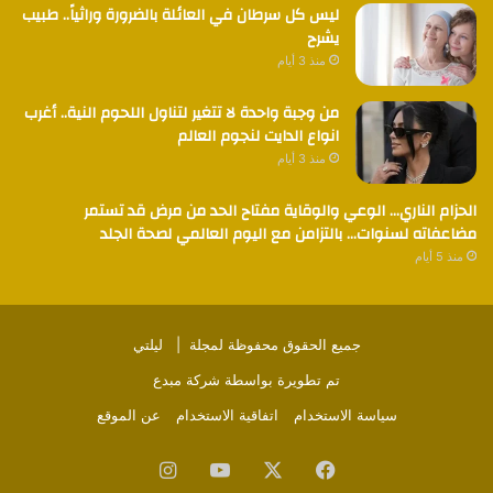
ليس كل سرطان في العائلة بالضرورة وراثياً.. طبيب
يشرح
منذ 3 أيام
من وجبة واحدة لا تتغير لتناول اللحوم النية.. أغرب
انواع الدايت لنجوم العالم
منذ 3 أيام
الحزام الناري… الوعي والوقاية مفتاح الحد من مرض قد تستمر
مضاعفاته لسنوات… بالتزامن مع اليوم العالمي لصحة الجلد
منذ 5 أيام
جميع الحقوق محفوظة لمجلة |
ليلتي
تم تطويرة بواسطة
شركة مبدع
سياسة الاستخدام
اتفاقية الاستخدام
عن الموقع
فيسبوك
‫X
‫YouTube
انستقرام