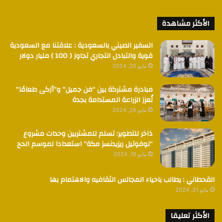
الأكثر مشاهدة
السفير الصيني بالسعودية : علاقتنا مع السعودية
قوية والتبادل التجاري تجاوز ( 100 ) مليار دولار
مايو 20, 2024
مبادرة مشتركة بين “فن جميل” و”أزكى طعامًا”
تُعزز الزراعة المستدامة بجدة
مايو 26, 2024
ذاخر للتطوير: تسلم للمشتريين وحدات مشروع
“نوفوتيل ريزيدنسز مكة” استعدادا لموسم الحج
مايو 19, 2024
القحطاني : يطالب باحياء المجالس الثقافيه والاهتمام بها
مايو 31, 2024
الأكثر تعليقا