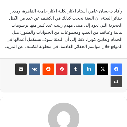
وأفاد د.حسان عامر، أستاذ الآثار بكلية الآثار جامعة القاهرة، ومدير
حفائر البعثة، أن البعثة نجحت كذلك في الكشف عن عدد من الكتل
الحجرية التي تعود إلى مبنى مهدم زينت عدد كبير منها برسومات
نباتية وعناقيد من العنب ومجموعات من الحيوانات والطيور؛ مثل
الحمام وثعابين كوبرا، لافتًا إلى أن البعثة سوف تستكمل أعمالها في
الموقع خلال مواسم الحفائر القادمة، في محاولة للكشف عن المزيد.
لينكدإن
بينتيريست
مشاركة عبر البريد
طباعة