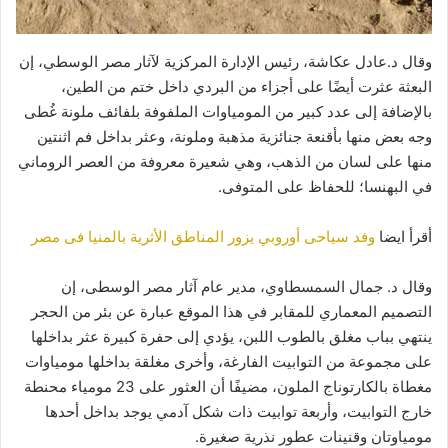
وقال د.عادل عكاشة، رئيس الإدارة المركزية لآثار مصر الوسطي، إن
البعثة عثرت أيضًا على أجزاء من البردي داخل ختم من الطين،
بالإضافة إلى عدد كبير من المومياوات الملفوفة بلفائف ملونة غُطى
وجه بعض منها بأقنعة جنائزية مذهبة وملونة، وعثر بداخل فم اثنتين
منها على لسان من الذهب، وهي شعيرة معروفة من العصر الروماني
في البهنسا؛ للحفاظ على المتوفى.
أقرأ ايضا
وفد سياحى أوروبي يزور المناطق الأثرية بالمنيا فى مصر
وقال د. جمال السمسطاوي، مدير عام آثار مصر الوسطى، إن
التصميم المعماري للمقابر في هذا الموقع عبارة عن بئر من الحجر
ينتهي بباب مغلق بالطوب اللبن، يؤدي إلى حفرة كبيرة عثر بداخلها
على مجموعة من التوابيت الفارغة، وأخرى مغلقة بداخلها مومياوات
مغطاة بالكارتوناج الملون، مضيفًا أن العثور على 23 مومياء محنطة
خارج التوابيت، وأربعة توابيت ذات شكل آدمي يوجد بداخل أحدها
مومياوتان وقنينات عطور نذرية صغيرة.