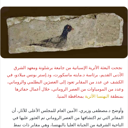
نجحت البعثة الأثرية الإسبانية من جامعة برشلونة ومعهد الشرق
الأدنى القديم، برئاسة د.مايته ماسكورت، ود.إستر بونس ميلادو، في
الكشف عن عدد من المقابر تعود إلى العصرَين البطلمي والروماني،
وعدد من المومياوات من العصر الروماني، خلال أعمال حفائرها
بمنطقة
البهنسا الأثرية
بمحافظة المنيا.
وأوضح د.مصطفى وزيري، الأمين العام للمجلس الأعلى للآثار، أن
المقابر التي تم اكتشافها من العصر الروماني تم العثور عليها في
الناحية الشرقية من الجبانة العليا بالبهنسا، وهي مقابر ذات نمط