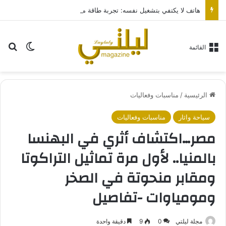
هاتف لا يكتفي بتشغيل نفسه: تجربة طاقة متقدمة مع HONOR X7e Plus 5G
بح
الوضع ا
القائمة
الرئيسية
/
مناسبات وفعاليات
سياحة واثار
مناسبات وفعاليات
مصر…اكتشاف أثري في البهنسا
بالمنيا.. لأول مرة تماثيل التراكوتا
ومقابر منحوتة في الصخر
ومومياوات -تفاصيل
مجلة ليلتي
0
9
دقيقة واحدة