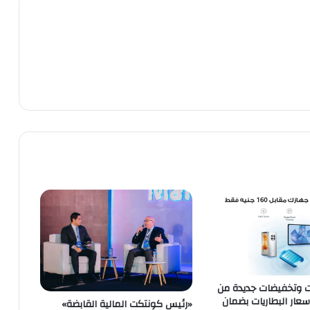
 وتخفيضات جديدة من
عار البطاريات بضمان
«رئيس كونتكت المالية القابضة»