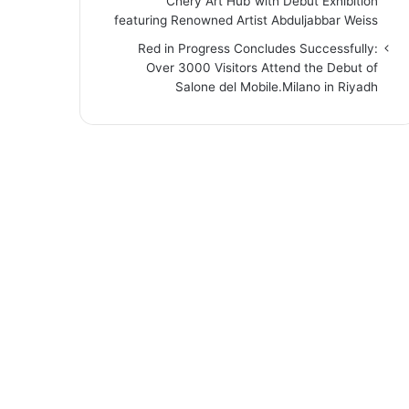
“Chery Art Hub”with Debut Exhibition
featuring Renowned Artist Abduljabbar Weiss
Red in Progress Concludes Successfully:
Over 3000 Visitors Attend the Debut of
Salone del Mobile.Milano in Riyadh