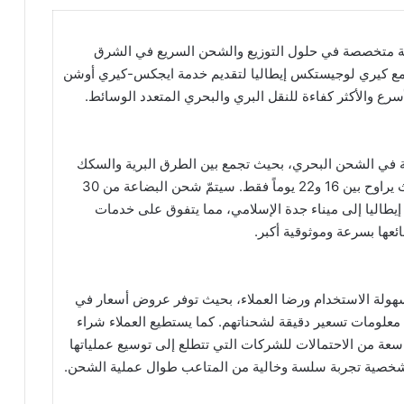
 متخصصة في حلول التوزيع والشحن السريع في الشرق
ة مع كيري لوجيستكس إيطاليا لتقديم خدمة ايجكس-كيري أوشن
سرع والأكثر كفاءة للنقل البري والبحري المتعدد الوسائط.
 في الشحن البحري، بحيث تجمع بين الطرق البرية والسكك
الحديدية والبحرية لتقليل وقت العبور بشكل كبير بحيث يراوح بين 16 و22 يوماً فقط. سيتمّ شحن البضاعة من 30
، إيطاليا إلى ميناء جدة الإسلامي، مما يتفوق على خدمات
عها بسرعة وموثوقية أكبر.
ولة الاستخدام ورضا العملاء، بحيث توفر عروض أسعار في
معلومات تسعير دقيقة لشحناتهم. كما يستطيع العملاء شراء
عة من الاحتمالات للشركات التي تتطلع إلى توسيع عملياتها
لشخصية تجربة سلسة وخالية من المتاعب طوال عملية الشحن.