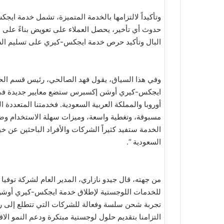
وتأكيداً لالتزامها بالخدمة المتميزة، تشمل خدمة 
حدوث أي تأخير، يحصل العملاء على تعويض بناءً على ع
البال وتأكيد حرص خدمة ايجكس-كيري على تسليم ال
وفي هذا السياق، يقول فهد الصالحي، رئيس قسم الح
ايجكس-كيري أوشن إكسبرس ستضع معايير جديدة في 
أوروبا والمملكة العربية السعودية. فخدمتنا المتعددة
مسبوقة، وتغطية واسعة، وميزات سهلة الاستخدام وضم
الخدمة ستفيد كثيراً الشركات والأفراد الباحثين عن خي
السعودية “.
من جهته، قال جيدو نازاري، المدير العام لشركة توفي
للخدمات اللوجستية لإطلاق خدمة ايجكس-كيري أوشن إ
تجربة شحن سلسة وفعالة للشركات التي تتطلع إلى ربط
التزامنا بتقديم حلول لوجستية مبتكرة ودعم النمو ال