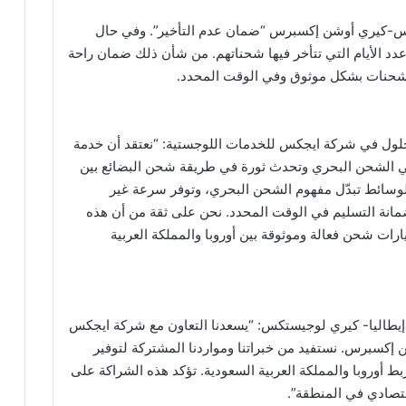
ايجكس-كيري أوشن إكسبرس “ضمان عدم التأخير”. وفي حال
دد الأيام التي تتأخر فيها شحناتهم. من شأن ذلك ضمان راحة
شحنات بشكل موثوق وفي الوقت المحدد.
لول في شركة ايجكس للخدمات اللوجستية: “نعتقد أن خدمة
الشحن البحري وتحدث ثورة في طريقة شحن البضائع بين
 الوسائط تبدّل مفهوم الشحن البحري، وتوفر سرعة غير
انة التسليم في الوقت المحدد. نحن على ثقة من أن هذه
ارات شحن فعالة وموثوقة بين أوروبا والمملكة العربية
ا إيطاليا- كيري لوجيستكس: “يسعدنا التعاون مع شركة ايجكس
كسبرس. نستفيد من خبراتنا ومواردنا المشتركة لتوفير
 أوروبا والمملكة العربية السعودية. تؤكد هذه الشراكة على
اقتصادي في المنطقة”.