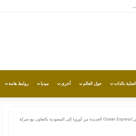
تجربة طاقة متقدمة مع HONOR X7e Plus 5G
لعناية بالذات
حول العالم
أخرى
ميديا
روابط هامة
ايجكس تعلن عن خدمة ” أوشن إكسبرس”Ocean Express الجديدة من أوروبا إلى السعودية بالتعاون مع شركة