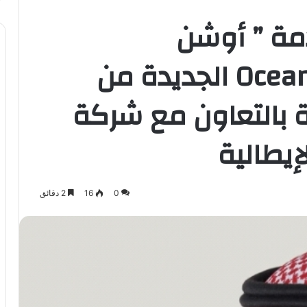
مة ” أوشن
إكسبرس”Ocean Express الجديدة من
ة بالتعاون مع شركة
يطالية
0
16
2 دقائق