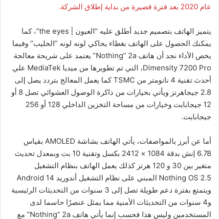
عام 2020 بعد فترة قصيرة من بداية إطلاق الشركة.
يتميز الهاتف بتصميم جديد أطلق عليه “العيون | the eyes”، كما
يمكنك الحصول على الهاتف بغطاء يحاكي لونه لونه “الحليب” وفيما
يخص الأداء نجد أن هاتف Nothing” 2a” يعتمد على شريحة معالجة
Dimensity 7200 Pro، التي تم تطويرها من ميديا MediaTek علي
أحدث تقنية 4 نانومتر من TSMC كما يعمل المعالج بتردد يصل إلى
2.8 جيجاهرتز ويأتي بخيارات من ذاكرة الوصول العشوائي تصل 8 أو
12 جيجابايت وخيارات من مساحة التخزين الداخلي 128 أو 256
جيجابايت.
أما عن أبرز بالمواصفات، يأتي الهاتف بشاشة AMOLED بقياس
6.78 إنش بدقة 1084 × 2412 بكسل وتقنية 10 بت وبمعدل تحديث
متغير بين 30 و 120 هرتز كذلك يعمل الهاتف بنظام التشغيل
Nothing OS 2.5 المبني على نظام التشغيل أندوريد Android 14
ويتمتع بفترة دعم طويلة تصل إلى 3 سنوات من التحديثات الرئيسية
و4 سنوات من التحديثات الأمنية مما يمثل عنصرًا حاسما لدى
المستخدمين وليس هذا فحسب إنما يأتي هاتف Nothing” 2a” مع