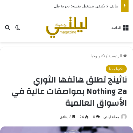
هاتف لا يكتفي بتشغيل نفسه: تجربة طاقة متقدمة مع HONOR X7e Plus 5G
بح
الوضع ا
القائمة
الرئيسية
/
تكنولوجيا
تكنولوجيا
ناثينج تطلق هاتفها الثوري
Nothing 2a بمواصفات عالية في
الأسواق العالمية
مجلة ليلتي
0
24
3 دقائق