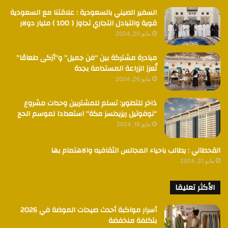
السفير الصيني بالسعودية : علاقتنا مع السعودية
قوية والتبادل التجاري تجاوز ( 100 ) مليار دولار
مايو 20, 2024
مبادرة مشتركة بين “فن جميل” و”أزكى طعامًا”
تُعزز الزراعة المستدامة بجدة
مايو 26, 2024
ذاخر للتطوير: تسلم للمشتريين وحدات مشروع
“نوفوتيل ريزيدنسز مكة” استعدادا لموسم الحج
مايو 19, 2024
القحطاني : يطالب باحياء المجالس الثقافيه والاهتمام بها
مايو 31, 2024
الأكثر تعليقا
أسرار مواكبة أحدث صيحات الموضة في 2026
بتكلفة منخفضة