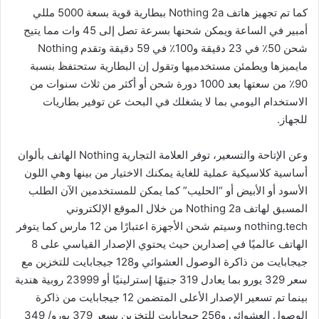
كما تم تجهيز هاتف Nothing 2a ببطارية قوية بسعة 5000 مللي
أمبير في الساعة ويمكن شحنها بسرعة تصل إلى 45 وات مما يتيح
شحن 50٪ في 23 دقيقة و100٪ في 59 دقيقة وتقدم Nothing
مايميزها ويطمئن مستخدميها وتقول إن البطارية ستحتفظ بنسبة
90٪ من سعتها بعد 1000 دورة شحن أو أكثر من ثلاث سنوات من
الاستخدام اليومي بما لا يشغلك في البحث عن توفير بطاريات
للجهاز.
وعن الإتاحة والتسعير، توفر العلامة التجارية Nothing الهاتف بألوان
أساسية كلاسيكية عملية للغاية يمكنك الاختيار من بينها وهي اللون
الأسود أو الأبيض أو “الحليب” كما يمكن للمستخدمين الآن الطلب
المسبق لهاتف Nothing 2a من خلال الموقع الإلكتروني
nothing.tech وسيتم شحن الأجهزة اعتبارًا من 12 مارس كما يتوفر
الهاتف عالميًا في إصدارين حيث يحتوي الإصدار القياسي على 8
جيجابايت من ذاكرة الوصول العشوائي و128 جيجابايت للتخزين مع
سعر 329 يورو بما يعادل 319 جنيهًا إسترلينيًا أو 23999 روبية هندية
بينما تم تسعير الإصدار الأعلى المتضمن 12 جيجابايت من ذاكرة
الوصول العشوائي و256 جيجابايت للتخزين بسعر 379 يورو/ 349