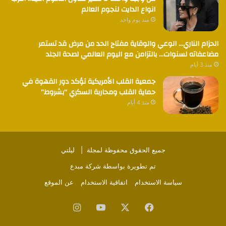
انواع الدايت لنجوم العالم
منذ يوم واحد
الحزام الناري… الوعي والوقاية مفتاح الحد من مرض قد تستمر
مضاعفاته لسنوات… بالتزامن مع اليوم العالمي لصحة الجلد
منذ 3 أيام
جمعية القلب الأمريكية تؤكد دور القهوة في
حماية القلب ومحاربة السكري “بشروط”
منذ 4 أيام
جميع الحقوق محفوظة لمجلة |
ليلتي
تم تطويرة بواسطة
شركة مبدع
سياسة الاستخدام
اتفاقية الاستخدام
عن الموقع
فيسبوك
‫X
‫YouTube
انستقرام