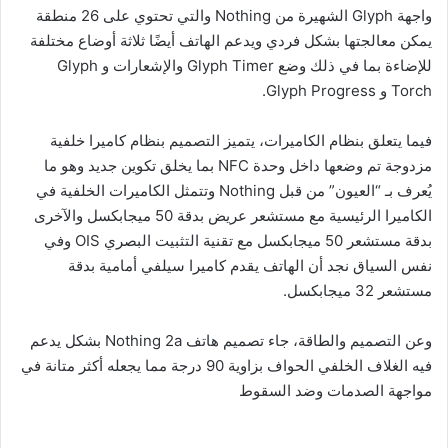
واجهة Glyph الشهيرة من Nothing والتي تحتوي على 26 منطقة
يمكن معالجتها بشكل فردي ويدعم الهاتف أيضًا ثلاثة أوضاع مختلفة
للإضاءة بما في ذلك وضع Glyph Timer والإشعارات و Glyph
Torch و Glyph Progress.
فيما يتعلق بنظام الكاميرات، يتميز التصميم بنظام كاميرا خلفية
مزدوجة تم وضعها داخل وحدة NFC بما يخلق تكوين جديد وهو ما
يُعرف بـ “العيون” من قبل Nothing وتتمثل الكاميرات الخلفية في
الكاميرا الرئيسية مع مستشعر عريض بدقة 50 ميجابكسل والآخرى
بدقة مستشعر 50 ميجابكسل مع تقنية التثبيت البصري OIS وفي
نفس السياق نجد أن الهاتف يقدم كاميرا سيلفي أمامية بدقة
مستشعر 32 ميجابكسل.
وعن التصميم والطاقة، جاء تصميم هاتف Nothing 2a بشكل يدعم
فيه الغلاف الخلفي الحواف بزاوية 90 درجة مما يجعله أكثر متانة في
مواجهة الصدمات وضد السقوط