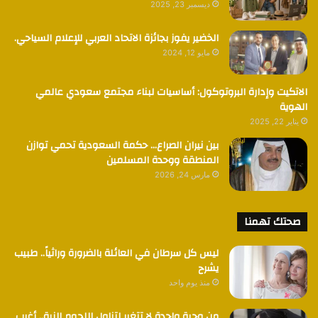
ديسمبر 23, 2025
الخضير يفوز بجائزة الاتحاد العربي للإعلام السياحي.
مايو 12, 2024
الاتكيت وإدارة البروتوكول: أساسيات لبناء مجتمع سعودي عالمي
الهوية
يناير 22, 2025
بين نيران الصراع… حكمة السعودية تحمي توازن
المنطقة ووحدة المسلمين
مارس 24, 2026
صحتك تهمنا
ليس كل سرطان في العائلة بالضرورة وراثياً.. طبيب
يشرح
منذ يوم واحد
من وجبة واحدة لا تتغير لتناول اللحوم النية.. أغرب