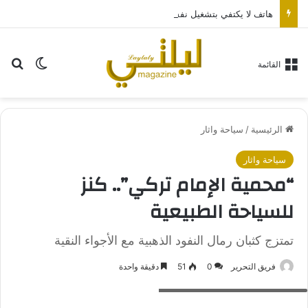
هاتف لا يكتفي بتشغيل نفسه: تجربة طاقة متقدمة مع HONOR X7e Plus 5G
بح
الوضع ا
القائمة
الرئيسية
/
سياحة واثار
سياحة واثار
“محمية الإمام تركي”.. كنز
للسياحة الطبيعية
تمتزج كثبان رمال النفود الذهبية مع الأجواء النقية
فريق التحرير
0
51
دقيقة واحدة
محمية الإمام تركي بن عبدالله الملكية