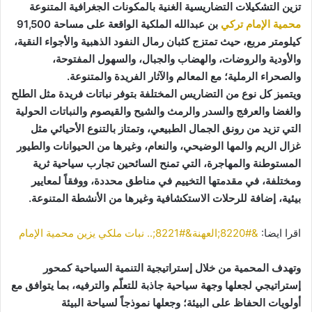
تزين التشكيلات التضاريسية الغنية بالمكونات الجغرافية المتنوعة
محمية الإمام تركي
بن عبدالله الملكية الواقعة على مساحة 91,500
كيلومتر مربع، حيث تمتزج كثبان رمال النفود الذهبية والأجواء النقية،
والأودية والروضات، والهضاب والجبال، والسهول المفتوحة،
والصحراء الرملية؛ مع المعالم والآثار الفريدة والمتنوعة.
ويتميز كل نوع من التضاريس المختلفة بتوفر نباتات فريدة مثل الطلح
والغضا والعرفج والسدر والرمث والشيح والقيصوم والنباتات الحولية
التي تزيد من رونق الجمال الطبيعي، وتمتاز بالتنوع الأحيائي مثل
غزال الريم والمها الوضيحي، والنعام، وغيرها من الحيوانات والطيور
المستوطنة والمهاجرة، التي تمنح السائحين تجارب سياحية ثرية
ومختلفة، في مقدمتها التخييم في مناطق محددة، ووفقاً لمعايير
بيئية، إضافة للرحلات الاستكشافية وغيرها من الأنشطة المتنوعة.
اقرا ايضا:
&#8220;العهنة&#8221;.. نبات ملكي يزين محمية الإمام
وتهدف المحمية من خلال إستراتيجية التنمية السياحية كمحور
إستراتيجي لجعلها وجهة سياحية جاذبة للتعلّم والترفيه، بما يتوافق مع
أولويات الحفاظ على البيئة؛ وجعلها نموذجاً لسياحة البيئة