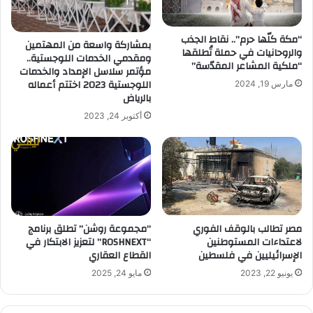
“مكة كلّها حرم”.. نقاط الجذب
بمشاركة واسعة من المهتمين
والروحانيات في حملة تُطلقها
ومقدمي الخدمات اللوجستية..
“ملكية المشاعر المقدّسة”
مؤتمر سلاسل الإمداد والخدمات
اللوجستية 2023 اختتم أعماله
مارس 19, 2024
بالرياض
أكتوبر 24, 2023
مصر تطالب بالوقف الفوري
“مجموعة روشن” تطلق برنامج
لاعتداءات المستوطنين
“ROSHNEXT” لتعزيز الابتكار في
الإسرائيليين في فلسطين
القطاع العقاري
يونيو 22, 2023
مايو 24, 2025