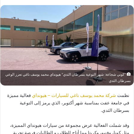
"كوني شجاعة: شهر التوعية بسرطان الثدي" هيونداي محمد يوسف ناغي تعزز الوعي
بسرطان الثدي
نظمت
شركة محمد يوسف ناغي للسيارات – هيونداي
فعالية مميزة
في جامعة عفت بمناسبة شهر أكتوبر، الذي يرمز إلى التوعية
بسرطان الثدي.
وقد شملت الفعالية عرض مجموعة من سيارات هيونداي المميزة،
مثل كونا، وفنيو، وكريتا مما أتاح للطلاب و الطالبات فرصة تجربة