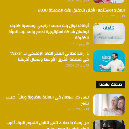
مايو 14, 2024
العقار: الاستثمار الأمثل لتحقيق رؤية المملكة 2030
يناير 22, 2025
أوقاف نوال بنت محمد الراجحي وجمعية كفيف
توقعان شراكة استراتيجية لدعم برامج بيت المرأة
الكفيفة
يونيو 2, 2026
د. رافد فطاني المدير العام الإقليمي لـ. “Alexa”
في منطقة الشرق الأوسط وشمال أفريقيا
مايو 31, 2024
صحتك تهمنا
ليس كل سرطان في العائلة بالضرورة وراثياً.. طبيب
يشرح
منذ 23 ساعة
من وجبة واحدة لا تتغير لتناول اللحوم النية.. أغرب
انواع الدايت لنجوم العالم