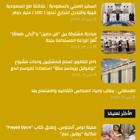
السفير الصيني بالسعودية : علاقتنا مع السعودية
قوية والتبادل التجاري تجاوز ( 100 ) مليار دولار
مايو 20, 2024
مبادرة مشتركة بين “فن جميل” و”أزكى طعامًا”
تُعزز الزراعة المستدامة بجدة
مايو 26, 2024
ذاخر للتطوير: تسلم للمشتريين وحدات مشروع
“نوفوتيل ريزيدنسز مكة” استعدادا لموسم الحج
مايو 19, 2024
القحطاني : يطالب باحياء المجالس الثقافيه والاهتمام بها
مايو 31, 2024
الأكثر تعليقا
مدينة لوس أنجلوس.. إطلاق كتاب “Preyed Upon”
للكاتبة “روزلين علم”