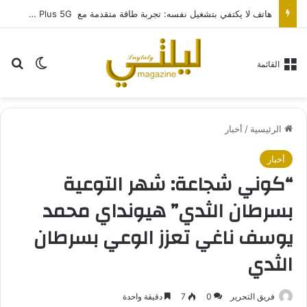
هاتف لا يكتفي بتشغيل نفسه: تجربة طاقة متقدمة مع HONOR X7e Plus 5G
بح
الوضع ا
القائمة
الرئيسية
/
أخبار
أخبار
“كوني شجاعة: شهر التوعية
بسرطان الثدي” هيونداي محمد
يوسف ناغي تعزز الوعي بسرطان
الثدي
فريق التحرير
0
7
دقيقة واحدة