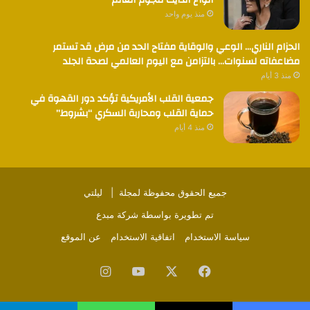
منذ يوم واحد
الحزام الناري… الوعي والوقاية مفتاح الحد من مرض قد تستمر
مضاعفاته لسنوات… بالتزامن مع اليوم العالمي لصحة الجلد
منذ 3 أيام
جمعية القلب الأمريكية تؤكد دور القهوة في
حماية القلب ومحاربة السكري “بشروط”
منذ 4 أيام
جميع الحقوق محفوظة لمجلة |
ليلتي
تم تطويرة بواسطة
شركة مبدع
سياسة الاستخدام
اتفاقية الاستخدام
عن الموقع
فيسبوك
‫X
‫YouTube
انستقرام