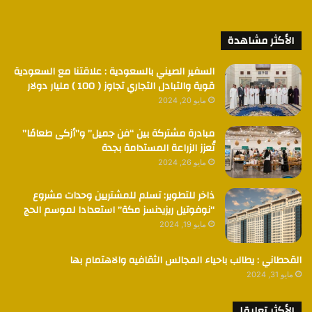
الأكثر مشاهدة
السفير الصيني بالسعودية : علاقتنا مع السعودية
قوية والتبادل التجاري تجاوز ( 100 ) مليار دولار
مايو 20, 2024
مبادرة مشتركة بين “فن جميل” و”أزكى طعامًا”
تُعزز الزراعة المستدامة بجدة
مايو 26, 2024
ذاخر للتطوير: تسلم للمشتريين وحدات مشروع
“نوفوتيل ريزيدنسز مكة” استعدادا لموسم الحج
مايو 19, 2024
القحطاني : يطالب باحياء المجالس الثقافيه والاهتمام بها
مايو 31, 2024
الأكثر تعليقا