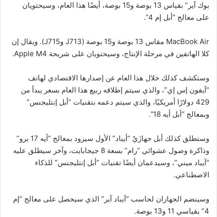
بوك آير” بقياس 13 بوصة و15 بوصة، أيضًا هذا العام، وسيحتويان
على معالج “أبل إم 4”.
MacBook Air مقاس 13 بوصة و15 بوصة (J713 وJ715). ويقال إن
كلا الهاتفين في مرحلة الإنتاج، وسيحتويان على شريحة Apple M4.
وستكشف كذلك خلال هذا العام عن إصدارها الاقتصادي لهاتف
“آيفون إس إي”، والذي سيتم إطلاقه ربيع هذا العام بسعر يبدأ من
429 دولارًا أمريكيًا، والذي سيتم دعمه بتقنيات “أبل إنتليجنس”
وبمعالج “أبل أيه 18”.
وستطلق كذلك أبل جهازَيْ “أيباد” الأول سيزود بمعالج “أيه 17 برو”
وذاكرة وصول عشوائي “رام” بسعة 8 جيجابايت، وآخر سيطلق عليه
“آيباد ميني”، وسيدعمان أيضًا تقنيات “أبل إنتليجنس” للذكاء
الاصطناعي.
وسينضم الجهازان لحاسب “آيباد آير” الذي سيحصل على معالج “إم
4” بقياسي 11 و13 بوصة.