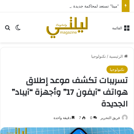
“ميتا” تستعد لمحاكمة جديدة عالية المخاطر في كاليفورنيا
بح
الوضع ا
القائمة
الرئيسية
/
تكنولوجيا
تكنولوجيا
تسريبات تكشف موعد إطلاق
هواتف “آيفون 17” وأجهزة “آيباد”
الجديدة
فريق التحرير
0
7
دقيقة واحدة