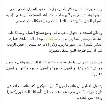
وستطلق كذلك أبل خلال العام جهازها الجديد للمنزل الذكي الذي
سيزود بشاشة بقياس 7 بوصات، ستساعد المستخدمين على “إدارة
المهام المنزلية” وتشغيل التطبيقات وإجراء مكالمات الفيديو.
ويمكن استخدام الجهاز بمفرده في وضع سطح العمل أو مثبتًا على
الحائط، وتشير التقارير إلى أن
شركة أبل
تهدف إلى إطلاق جهازها
الذكي للمنزل في شهر مارس، ولكن الأمر قد يستغرق بعض الوقت
قبل أن يتم طرحه للبيع بشكل مفتوح.
وسيشهد الخريف إطلاق سلسلة iPhone 17 الجديدة، والتي تتضمن
هواتف “آيفون 17″ و”آيفون 17 برو” و”آيفون 17 برو ماكس” و”آيفون
17 آير”.
وتقول التقارير إن هاتف آيفون 17 آير، سيكون أكثر هاتف نحافة في
تاريخ هواتف “آيفون، وسيتم دعمه بمعالج “أيه 19” المتطور وكاميرا
واحدة من الخلف.