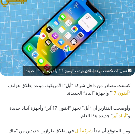
تسريبات تكشف موعد إطلاق هواتف "آيفون 17" وأجهزة "آيباد" الجديدة
كشفت مصادر من داخل شركة “أبل” الأمريكية، موعد إطلاق هواتف
“
آيفون 17
” وأجهزة “آيباد” الجديدة.
وأوضحت التقارير أن “أبل” تجهز “آيفون 17 آير” وأجهزة آيباد جديدة
و
“آيباد آير
” جديدة هذا العام.
ومن المتوقع أن تبدأ
شركة أبل
في إطلاق طرازين جديدين من “ماك