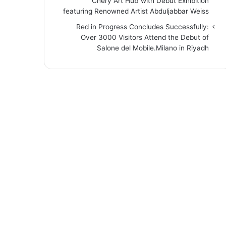
“Chery Art Hub”with Debut Exhibition
featuring Renowned Artist Abduljabbar Weiss
Red in Progress Concludes Successfully:
Over 3000 Visitors Attend the Debut of
Salone del Mobile.Milano in Riyadh