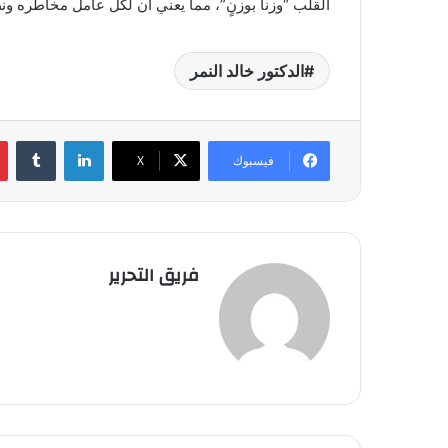
القلب “وزناً بوزنٍ”، مما يعني أن لكل عامل مخاطره ون
الدكتور خالد النمر
لينكدإن
فيسبوك
‫X
فريق التحرير