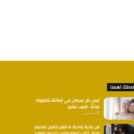
صحتك تهمنا
ليس كل سرطان في العائلة بالضرورة
وراثياً.. طبيب يشرح
منذ يومين
من وجبة واحدة لا تتغير لتناول اللحوم
النية.. أغرب انواع الدايت لنجوم العالم