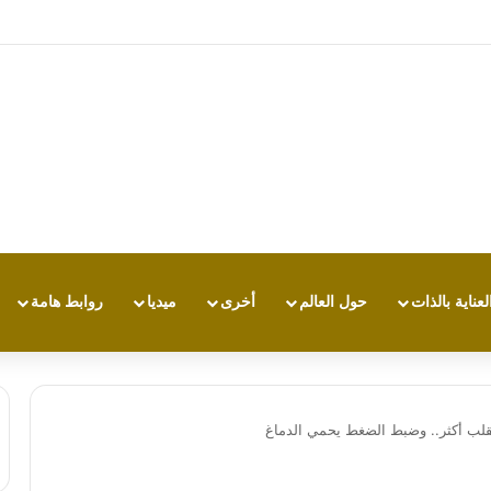
تجربة طاقة متقدمة مع HONOR X7e Plus 5G
لعناية بالذات
حول العالم
أخرى
ميديا
روابط هامة
لب أكثر.. وضبط الضغط يحمي الدماغ